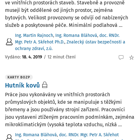
ve vnitřních prostorách staveb. Stavebně a provozně
musejí být oddělené od jiných prostor, zejména
bytových. Velikost provozovny se odvíjí od nabízených
služeb a poskytované péče. Minimální podlahová ...
Ing. Martin Rajnoch
,
Ing. Romana Bláhová
,
doc. RNDr.
Mgr. Petr A. Skřehot Ph.D.
,
Znalecký ústav bezpečnosti a
ochrany zdraví, z.ú.
Vydáno:
18. 4. 2019
/
12 minut čtení
KARTY BOZP
Hutník kovů
Práce jsou vykonávány ve vnitřních prostorách
průmyslových objektů, kde se manipuluje s těžkými
břemeny a jsou používány strojní zařízení. Pracovníci
jsou vystaveni ztíženým pracovním podmínkám, zejména
mikroklimatickým (vysoká teplota vzduchu, nízká ...
Ing. Romana Bláhová
,
doc. RNDr. Mgr. Petr A. Skřehot