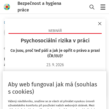
Bezpečnost a hygiena
práce
Menu
Domů
Autoři
Ing. Romana Bláhová
WEBINÁŘ
Psychosociální rizika v práci
Sledovat autora
Co jsou, proč teď pálí a jak je opřít o právo a praxi
(ČR/EU)?
Bezpečnosntí technik ve společnosti BONATRANS GROUP
a.s.
23. 9. 2026
Mgr. Lucie Kyselová
Filtr
Aby web fungoval jak má (souhlas
Chci více informací
s cookies)
4
Počet vyhledaných dokumentů:
Vážený návštěvníku, snažíme se ze všech sil přinášet vysokou úroveň
Řadit podle
:
uživatelského komfortu při používání našich webových stránek. Mezi