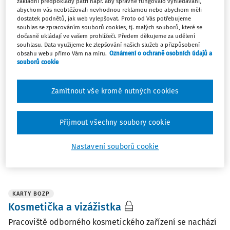
základní předpoklady patří např. aby správně fungovalo vyhledávání,
Nejnovější
Nejstarší
abychom vás neobtěžovali nevhodnou reklamou nebo abychom měli
dostatek podnětů, jak web vylepšovat. Proto od Vás potřebujeme
souhlas se zpracováním souborů cookies, tj. malých souborů, které se
KARTY BOZP
dočasně ukládají ve vašem prohlížeči. Předem děkujeme za udělení
Pečovatelka dětí, chůva
souhlasu. Data využijeme ke zlepšování našich služeb a přizpůsobení
obsahu webu přímo Vám na míru.
Oznámení o ochraně osobních údajů a
Charakteristickým místem výkonu práce jsou vnitřní
souborů cookie
prostory v domácnosti klienta. Práce může být
vykonávána také v prostorách uzpůsobených pro péči o
Zamítnout vše kromě nutných cookies
děti, jakými dětské koutky v hotelích, nákupních
centrech, zařízeních předškolního vzdělávání apod. ...
Přijmout všechny soubory cookie
Ing. Romana Bláhová
,
Ing. Jakub Marek
,
doc. RNDr. Mgr.
Petr A. Skřehot Ph.D.
,
Znalecký ústav bezpečnosti a
ochrany zdraví, z.ú.
Nastavení souborů cookie
Vydáno:
8. 1. 2021
/
12 minut čtení
KARTY BOZP
Kosmetička a vizážistka
Pracoviště odborného kosmetického zařízení se nachází