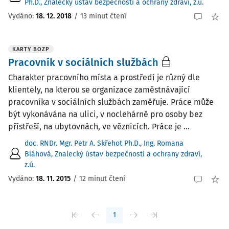
Ph.D.
,
Znalecký ústav bezpečnosti a ochrany zdraví, z.ú.
Vydáno:
18. 12. 2018
/
13 minut čtení
KARTY BOZP
Pracovník v sociálních službách
Charakter pracovního místa a prostředí je různý dle
klientely, na kterou se organizace zaměstnávající
pracovníka v sociálních službách zaměřuje. Práce může
být vykonávána na ulici, v noclehárně pro osoby bez
přístřeší, na ubytovnách, ve věznicích. Práce je ...
doc. RNDr. Mgr. Petr A. Skřehot Ph.D.
,
Ing. Romana
Bláhová
,
Znalecký ústav bezpečnosti a ochrany zdraví,
z.ú.
Vydáno:
18. 11. 2015
/
12 minut čtení
1