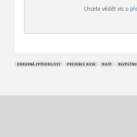
Chcete vědět víc o
př
ODBORNÁ ZPŮSOBILOST
PREVENCE RIZIK
BOZP
BEZPEČNO