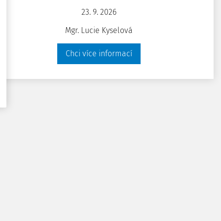
ochrany ...
23. 9. 2026
29. 9. 2005
Mgr. Lucie Kyselová
Chci více informací