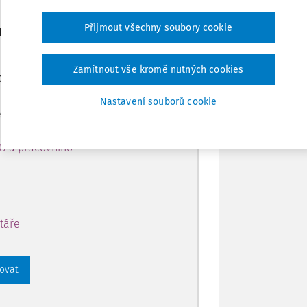
Tisknout
Přijmout všechny soubory cookie
ro předplatitele
Sdílet
Zamítnout vše kromě nutných cookies
 k obsahu na 14 dní zdarma
Nastavení souborů cookie
Poznámka
 přístup k:
PO a pracovního
táře
rovat