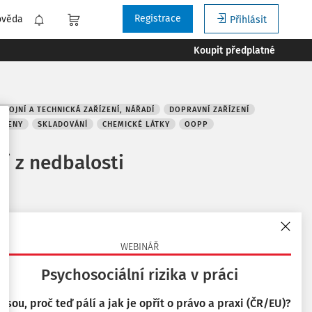
Registrace
ověda
Přihlásit
Koupit předplatné
TROJNÍ A TECHNICKÁ ZAŘÍZENÍ, NÁŘADÍ
DOPRAVNÍ ZAŘÍZENÍ
EMENY
SKLADOVÁNÍ
CHEMICKÉ LÁTKY
OOPP
ní z nedbalosti
Související dokumenty
WEBINÁŘ
Související důvodové zprávy
Psychosociální rizika v práci
Důvodová zpráva k zákonu č. 309/2006 Sb., o
 jsou, proč teď pálí a jak je opřít o právo a praxi (ČR/EU)?
zajištění dalších podmínek bezpečnosti a