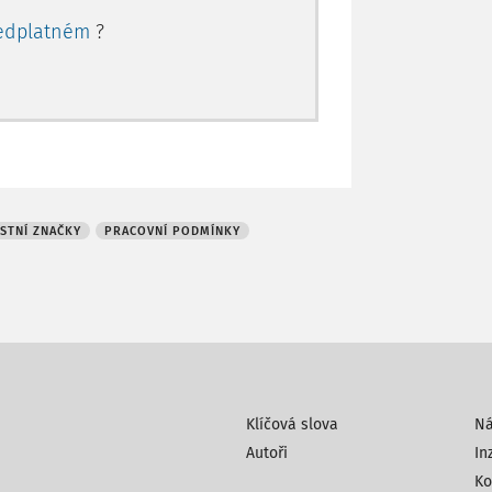
edplatném
?
STNÍ ZNAČKY
PRACOVNÍ PODMÍNKY
Klíčová slova
N
Autoři
In
Ko