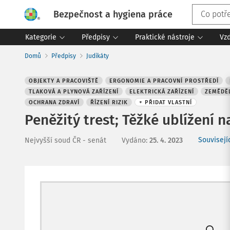
Bezpečnost a hygiena práce
Kategorie
Předpisy
Praktické nástroje
Vz
Domů
Předpisy
Judikáty
OBJEKTY A PRACOVIŠTĚ
ERGONOMIE A PRACOVNÍ PROSTŘEDÍ
TLAKOVÁ A PLYNOVÁ ZAŘÍZENÍ
ELEKTRICKÁ ZAŘÍZENÍ
ZEMĚDĚL
OCHRANA ZDRAVÍ
ŘÍZENÍ RIZIK
+ PŘIDAT VLASTNÍ
Peněžitý trest; Těžké ublížení n
Souvisejí
Nejvyšší soud ČR - senát
Vydáno
:
25. 4. 2023