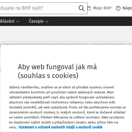
Moje BHP
Náp
dělávání
Časopis
POŽÁRNÍ OCHRANA A PROTIVÝBUCHOVÁ PREVENCE
ZNAČKY A ZNAČENÍ
S
STVÍ A LESNICTVÍ
STAVEBNICTVÍ
PRÁCE VE VÝŠCE
MANIPULACE S BŘ
Aby web fungoval jak má
a zdraví z nedbalosti; Trest; Usmrce
(souhlas s cookies)
cí dokumenty (1)
Vážený návštěvníku, snažíme se ze všech sil přinášet vysokou úroveň
uživatelského komfortu při používání našich webových stránek. Mezi
základní předpoklady patří např. aby správně fungovalo vyhledávání,
abychom vás neobtěžovali nevhodnou reklamou nebo abychom měli
Oblíbené
dostatek podnětů, jak web vylepšovat. Proto od Vás potřebujeme souhlas se
Máte předplatné?
Přihlaste se
zpracováním souborů cookies, tj. malých souborů, které se dočasně ukládají
ve vašem prohlížeči. Předem děkujeme za udělení souhlasu. Data využijeme
ke zlepšování našich služeb a přizpůsobení obsahu webu přímo Vám na
Stáhnout
míru.
Oznámení o ochraně osobních údajů a souborů cookie
Co