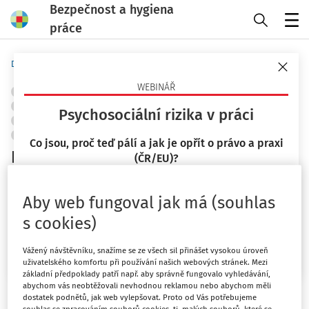
Bezpečnost a hygiena
práce
Menu
Domů
Předpisy
Judikáty
WEBINÁŘ
CHEMICKÉ LÁTKY
OBJEKTY A PRACOVIŠTĚ
POŽÁRNÍ OCHRANA A PROTIVÝBUCHOVÁ PREVENCE
Psychosociální rizika v práci
ZNAČKY A ZNAČENÍ
SKLADOVÁNÍ
OCHRANA ZDRAVÍ
ŘÍZENÍ RIZIK
+ PŘIDAT VLASTNÍ
Co jsou, proč teď pálí a jak je opřít o právo a praxi
Přestupky
(ČR/EU)?
Městský soud v Praze
23. 9. 2026
Vydáno
:
19. 10. 2022
Aby web fungoval jak má (souhlas
Související dokumenty (1)
Mgr. Lucie Kyselová
s cookies)
Chci více informací
Máte předplatné?
Přihlaste se
Vážený návštěvníku, snažíme se ze všech sil přinášet vysokou úroveň
uživatelského komfortu při používání našich webových stránek. Mezi
základní předpoklady patří např. aby správně fungovalo vyhledávání,
abychom vás neobtěžovali nevhodnou reklamou nebo abychom měli
dostatek podnětů, jak web vylepšovat. Proto od Vás potřebujeme