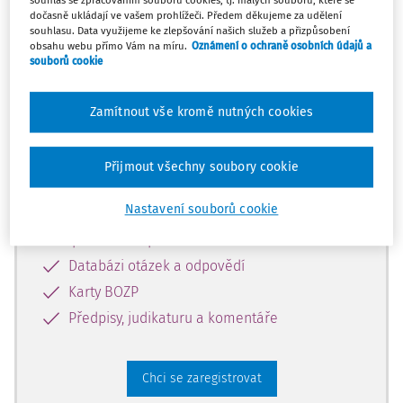
souhlas se zpracováním souborů cookies, tj. malých souborů, které se
dočasně ukládají ve vašem prohlížeči. Předem děkujeme za udělení
Tento dokument je jen pro
souhlasu. Data využijeme ke zlepšování našich služeb a přizpůsobení
předplatitele
obsahu webu přímo Vám na míru.
Oznámení o ochraně osobních údajů a
souborů cookie
Zaregistrujte se a získejte přístup k
Zamítnout vše kromě nutných cookies
obsahu na 14 dní zdarma
Přijmout všechny soubory cookie
Díky registraci získáte přístup k:
Nastavení souborů cookie
Informacím z oblasti BOZP, PO a
pracovního práva
Databázi otázek a odpovědí
Karty BOZP
Předpisy, judikaturu a komentáře
Chci se zaregistrovat