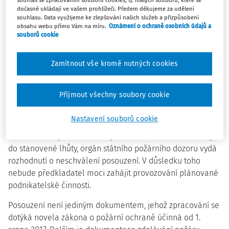
Novela zásadním způsobem zasahuje do povinností při
souhlas se zpracováním souborů cookies, tj. malých souborů, které se
dočasně ukládají ve vašem prohlížeči. Předem děkujeme za udělení
provozování činností s vysokým požárním nebezpečím. V §
souhlasu. Data využijeme ke zlepšování našich služeb a přizpůsobení
6a, jenž má zcela nové znění, ustanovuje, že právnické a
obsahu webu přímo Vám na míru.
Oznámení o ochraně osobních údajů a
souborů cookie
fyzické podnikající osoby mohou provozovat činnost s
vysokým požárním nebezpečím až po schválení
dokumentu posouzení požárního nebezpečí orgánem
Zamítnout vše kromě nutných cookies
státního požárního dozoru. Posouzení zpracované odborně
způsobilou osobou je právnická nebo podnikající fyzická
Přijmout všechny soubory cookie
osoba povinna předložit ve dvou vyhotoveních. Nejsou-li
shledány nedostatky, orgán státního požárního dozoru
Nastavení souborů cookie
posouzení schválí. V opačném případě jej vrátí zpět.
Neodstraní-li předkladatel zjištěné obsahové nedostatky
do stanovené lhůty, orgán státního požárního dozoru vydá
rozhodnutí o neschválení posouzení. V důsledku toho
nebude předkladatel moci zahájit provozování plánované
podnikatelské činnosti.
Posouzení není jediným dokumentem, jehož zpracování se
dotýká novela zákona o požární ochraně účinná od 1.