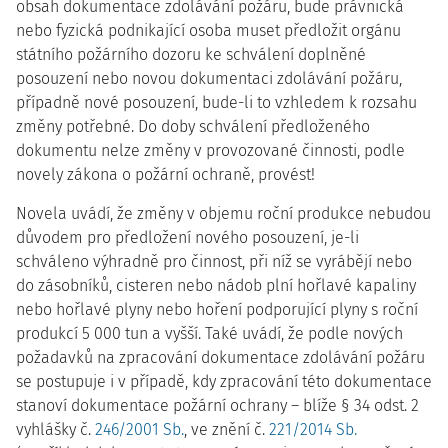
obsah dokumentace zdolávání požáru, bude právnická
nebo fyzická podnikající osoba muset předložit orgánu
státního požárního dozoru ke schválení doplněné
posouzení nebo novou dokumentaci zdolávání požáru,
případně nové posouzení, bude-li to vzhledem k rozsahu
změny potřebné. Do doby schválení předloženého
dokumentu nelze změny v provozované činnosti, podle
novely zákona o požární ochraně, provést!
Novela uvádí, že změny v objemu roční produkce nebudou
důvodem pro předložení nového posouzení, je-li
schváleno výhradně pro činnost, při níž se vyrábějí nebo
do zásobníků, cisteren nebo nádob plní hořlavé kapaliny
nebo hořlavé plyny nebo hoření podporující plyny s roční
produkcí 5 000 tun a vyšší. Také uvádí, že podle nových
požadavků na zpracování dokumentace zdolávání požáru
se postupuje i v případě, kdy zpracování této dokumentace
stanoví dokumentace požární ochrany – blíže § 34 odst. 2
vyhlášky č.
246/2001 Sb.
, ve znění č.
221/2014 Sb.