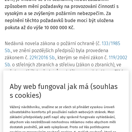
způsobem mění požadavky na provozování činností s
vysokým a se zvýšeným požárním nebezpečím. Za
neplnění těchto požadavků bude moci být uložena
pokuta až do výše 10 000 000 Kč.
Nedávná novela zákona o požární ochraně (č.
133/1985
Sb.
, ve znění pozdějších předpisů) byla provedena
zákonem č.
229/2016 Sb.
, kterým se mění zákon č.
119/2002
Sb.
o střelných zbraních a střelivu (zákon o zbraních), ve
znění pozdějších předpisů, a další související zákony. Týká
se především zpracování dokumentace požární ochrany,
Aby web fungoval jak má (souhlas
oprávněnosti právnické nebo fyzické podnikající osoby
provozovat činnost s vysokým požárním nebezpečím nebo
s cookies)
činnost se zvýšeným požárním nebezpečím, u které nejsou
běžné podmínky pro zásah, a ukládání pokut státním
Vážený návštěvníku, snažíme se ze všech sil přinášet vysokou úroveň
uživatelského komfortu při používání našich webových stránek. Mezi
požárním dozorem. Mění nebo doplňuje celou řadu
základní předpoklady patří např. aby správně fungovalo vyhledávání,
paragrafů, především § 6a, 6b, 6c, 76c a 76d.
abychom vás neobtěžovali nevhodnou reklamou nebo abychom měli
dostatek podnětů, jak web vylepšovat. Proto od Vás potřebujeme