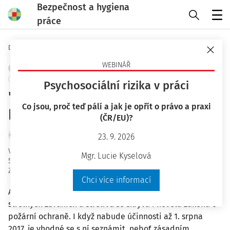
Bezpečnost a hygiena
práce
Menu
Domů
Bezpečnost a hygiena práce
WEBINÁŘ
POŽÁRNÍ OCHRANA A PROTIVÝBUCHOVÁ PREVENCE
+ PŘIDAT VLASTNÍ
Psychosociální rizika v práci
"Utajené" zpřísnění požární
Co jsou, proč teď pálí a jak je opřít o právo a praxi
bezpečnosti
(ČR/EU)?
Tomáš Neugebauer
23. 9. 2026
Vydáno
:
7. 9. 2016
Mgr. Lucie Kyselová
5 minut čtení
Zdroj
:
Bezpečnost a hygiena práce 9/2016
Chci více informací
Asi málokoho napadlo, že v nedávné novele zákona o
střelných zbraních a střelivu se skrývá i novela zákona o
požární ochraně. I když nabude účinnosti až 1. srpna
2017, je vhodné se s ní seznámit, neboť zásadním