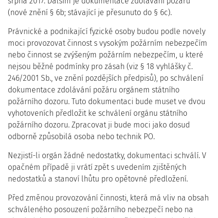
srpna 2017. Dalším je dokumentace zdolávání požáru
(nové znění § 6b; stávající je přesunuto do § 6c).
Právnické a podnikající fyzické osoby budou podle novely
moci provozovat činnost s vysokým požárním nebezpečím
nebo činnost se zvýšeným požárním nebezpečím, u které
nejsou běžné podmínky pro zásah (viz § 18 vyhlášky č.
246/2001 Sb., ve znění pozdějších předpisů), po schválení
dokumentace zdolávání požáru orgánem státního
požárního dozoru. Tuto dokumentaci bude muset ve dvou
vyhotoveních předložit ke schválení orgánu státního
požárního dozoru. Zpracovat ji bude moci jako dosud
odborně způsobilá osoba nebo technik PO.
Nezjistí-li orgán žádné nedostatky, dokumentaci schválí. V
opačném případě ji vrátí zpět s uvedením zjištěných
nedostatků a stanoví lhůtu pro opětovné předložení.
Před změnou provozování činnosti, která má vliv na obsah
schváleného posouzení požárního nebezpečí nebo na