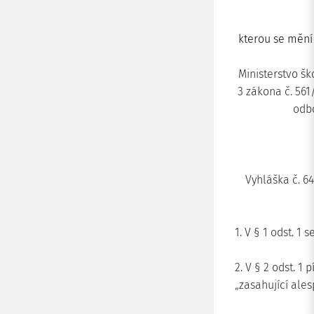
kterou se mění 
Ministerstvo šk
3 zákona č. 561
odb
Vyhláška č. 64
1. V § 1 odst. 1 
2. V § 2 odst. 1
„zasahující ale