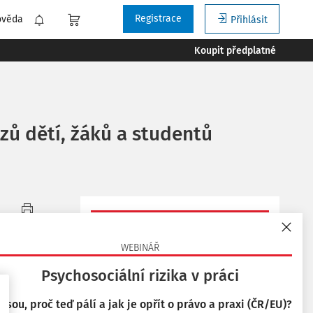
Registrace
ověda
Přihlásit
Koupit předplatné
azů dětí, žáků a studentů
Tisknout
Vyzkoušejte aplikaci
Bezpečnost a hygiena
WEBINÁŘ
práce
Oblíbené
Psychosociální rizika v práci
na 14 dní zdarma.
 jsou, proč teď pálí a jak je opřít o právo a praxi (ČR/EU)?
Sdílet