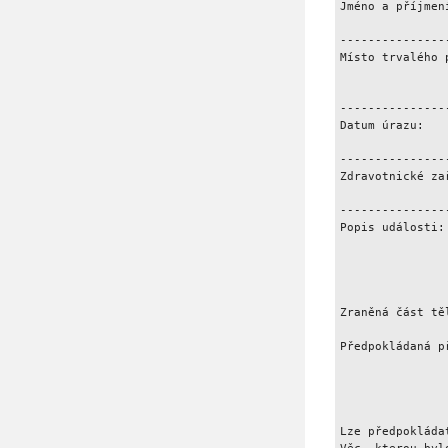
Jméno a příjmen
---------------
Místo trvalého 
---------------
Datum úrazu:   
               
---------------
Zdravotnické za
---------------
Popis události:
               
               
               
               
Zraněná část tě
               
Předpokládaná p
               
               
               
               
Lze předpokláda