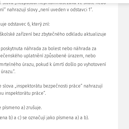
 se slova „nezpůsobí nepřítomnost žáka ve škole nebo
í“ nahrazují slovy „není uveden v odstavci 1“.
uje odstavec 6, který zní:
 školské zařízení bez zbytečného odkladu aktualizuje
 poskytnuta náhrada za bolest nebo náhrada za
olečenského uplatnění způsobené úrazem, nebo
smrtelného úrazu, pokud k úmrtí došlo po vyhotovení
úrazu.“.
 se slova „inspektorátu bezpečnosti práce“ nahrazují
mu inspektorátu práce“.
se písmeno a) zrušuje.
na b) a c) se označují jako písmena a) a b).