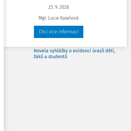
Chci přístup zdarma
23. 9. 2026
Stáhnout
Máte už předplatné?
Přihlaste se
Mgr. Lucie Kyselová
Chci více informací
Poznámka
Související články
Novela vyhlášky o evidenci úrazů dětí,
žáků a studentů