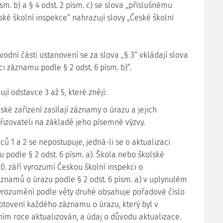
písm. b) a § 4 odst. 2 písm. c) se slova „příslušnému
ské školní inspekce“ nahrazují slovy „České školní
 úvodní části ustanovení se za slova „§ 3“ vkládají slova
i záznamu podle § 2 odst. 6 písm. b)“.
ují odstavce 3 až 5, které znějí:
lské zařízení zasílají záznamy o úrazu a jejich
zřizovateli na základě jeho písemné výzvy.
ců 1 a 2 se nepostupuje, jedná-li se o aktualizaci
 podle § 2 odst. 6 písm. a). Škola nebo školské
30. září vyrozumí Českou školní inspekci o
áznamů o úrazu podle § 2 odst. 6 písm. a) v uplynulém
yrozumění podle věty druhé obsahuje pořadové číslo
hotovení každého záznamu o úrazu, který byl v
ím roce aktualizován, a údaj o důvodu aktualizace.