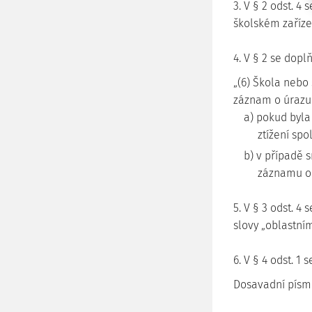
3. V § 2 odst. 4
školském zařízen
4. V § 2 se doplň
„(6) Škola nebo
záznam o úrazu
a) pokud byla
ztížení sp
b) v případě 
záznamu o 
5. V § 3 odst. 4
slovy „oblastní
6. V § 4 odst. 1 
Dosavadní písme