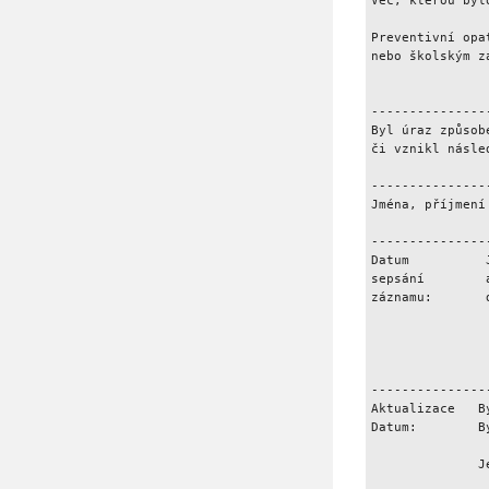
Věc, kterou byl
Preventivní opa
nebo školským z
---------------
Byl úraz způsob
či vznikl násle
---------------
Jména, příjmení
---------------
Datum          
sepsání        
záznamu:       
---------------
Aktualizace   B
Datum:        B
              J