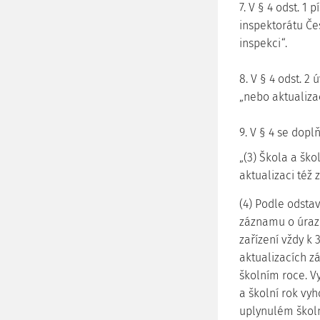
7. V § 4 odst. 1 
inspektorátu Če
inspekci“.
8. V § 4 odst. 2
„nebo aktualizac
9. V § 4 se doplň
„(3) Škola a ško
aktualizaci též 
(4) Podle odstav
záznamu o úrazu
zařízení vždy k 
aktualizacích z
školním roce. V
a školní rok vy
uplynulém školn