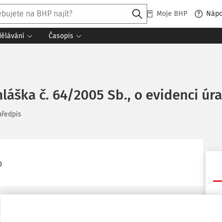
Moje BHP
Náp
dělávání
Časopis
hláška č. 64/2005 Sb., o evidenci úr
předpis
0
57/2010 Sb.
Co