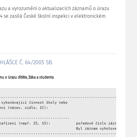
azu a vyrozumění o aktualizacích záznamů o úrazu
4 se zasílá České školní inspekci v elektronickém
HLÁŠCE Č. 64/2005 SB.
u o úrazu dítěte, žáka a studenta
---------------------------------------------------------------- 
 vykonávající činnost školy nebo

ení (název, sídlo, IČ):                                     ZÁZNA
                                                       (DÍTĚTE, Ž
---------------------------------

zařízení (např. ZŠ, SŠ):            pořadové číslo záznamu o úraz
                                    Byl záznam vyhotoven na žádos
---------------------------------------------------------------- 