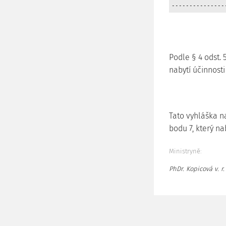
Podle § 4 odst.
nabytí účinnosti
Tato vyhláška na
bodu 7, který n
Ministryně:
PhDr. Kopicová v. r.