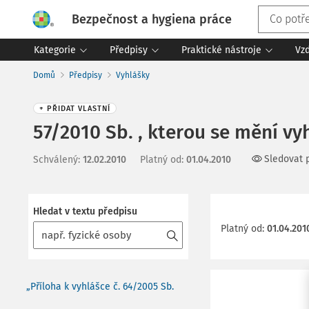
Bezpečnost a hygiena práce
Kategorie
Předpisy
Praktické nástroje
Vz
Domů
Předpisy
Vyhlášky
+ PŘIDAT VLASTNÍ
57/2010 Sb. , kterou se mění vy
Sledovat 
Schválený
:
12.02.2010
Platný od
:
01.04.2010
Hledat v textu předpisu
Platný od
:
01.04.201
„Příloha k vyhlášce č. 64/2005 Sb.