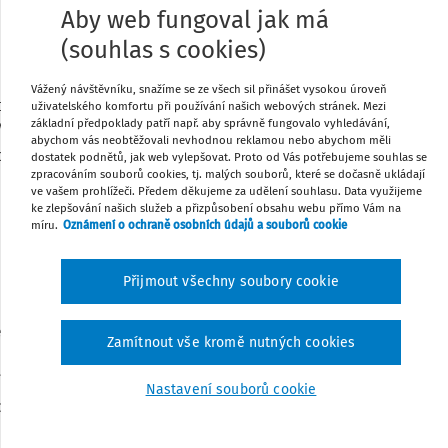
VYHLÁŠKA
Aby web fungoval jak má
ze dne 12. února 2010,
(souhlas s cookies)
vyhláška č. 64/2005 Sb., o evidenci úrazů dětí, žáků a
studentů
Vážený návštěvníku, snažíme se ze všech sil přinášet vysokou úroveň
olství, mládeže a tělovýchovy stanoví podle § 29 odst.
uživatelského komfortu při používání našich webových stránek. Mezi
základní předpoklady patří např. aby správně fungovalo vyhledávání,
/2004 Sb., o předškolním, základním, středním, vyšším
abychom vás neobtěžovali nevhodnou reklamou nebo abychom měli
orném a jiném vzdělávání (školský zákon):
dostatek podnětů, jak web vylepšovat. Proto od Vás potřebujeme souhlas se
zpracováním souborů cookies, tj. malých souborů, které se dočasně ukládají
ve vašem prohlížeči. Předem děkujeme za udělení souhlasu. Data využijeme
Čl. I
ke zlepšování našich služeb a přizpůsobení obsahu webu přímo Vám na
míru.
Oznámení o ochraně osobních údajů a souborů cookie
/2005 Sb., o evidenci úrazů dětí, žáků a studentů, se
mění takto:
Přijmout všechny soubory cookie
se za slova „odst. 2“ vkládá slovo „školského“.
Zamítnout vše kromě nutných cookies
 písm. a) se za slova „školském zařízení“ vkládají slova
Nastavení souborů cookie
spoň do 2 po sobě jdoucích vyučovacích dnů“.