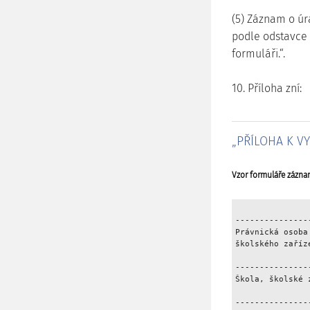
(5) Záznam o úr
podle odstavce 
formuláři.“.
10. Příloha zní:
„PŘÍLOHA K VY
Vzor formuláře záznam
---------------
Právnická osoba
školského zaříz
               
---------------
Škola, školské 
               
---------------