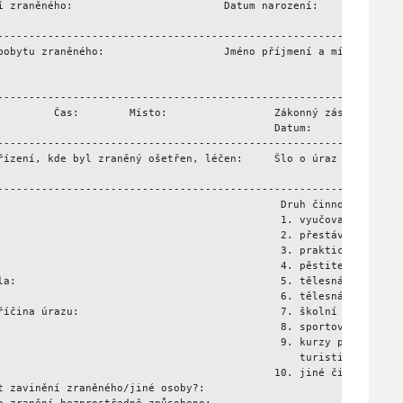
í zraněného:                        Datum narození:      Třída, r
---------------------------------------------------------------- 
pobytu zraněného:                   Jméno příjmení a místo trvalé
---------------------------------------------------------------- 
         Čas:        Místo:                 Zákonný zástupce vyro
                                            Datum:         Čas:  
---------------------------------------------------------------- 
řízení, kde byl zraněný ošetřen, léčen:     Šlo o úraz smrtelný? 
---------------------------------------------------------------- 
                                             Druh činnosti:

                                             1. vyučovací hodina

                                             2. přestávka

                                             3. praktické vyučová
                                             4. pěstitelské práce
la:                                          5. tělesná výchova -
                                             6. tělesná výchova -
říčina úrazu:                                7. školní výlet

                                             8. sportovní akce a 
                                             9. kurzy plavání, ly
                                                turistické kurzy

                                            10. jiné činnosti

t zavinění zraněného/jiné osoby?:
