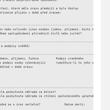
o zranění bezprostředně způsobeno:

tření, které mělo úrazu předejít a bylo školou

ařízením přijato v době před úrazem:

---------------------------------------------------------------- 
en nebo ovlivněn jinou osobou (jméno, příjmení, místo trvalého po
dkem spolupůsobení přírodních živlů nebo zvířat?

---------------------------------------------------------------- 
 a podpisy svědků:

---------------------------------------------------------------- 
Jméno, příjmení, funkce          Podpis zraněného                
a podpis osoby vykonávající      (umožňuje-li to jeho stav):     
dohled v době úrazu:                                             
---------------------------------------------------------------- 
yla poskytnuta náhrada za bolest?                                
yla poskytnuta náhrada za ztížení společenského uplatnění?       
edná se o úraz smrtelný?              Datum úmrtí:               