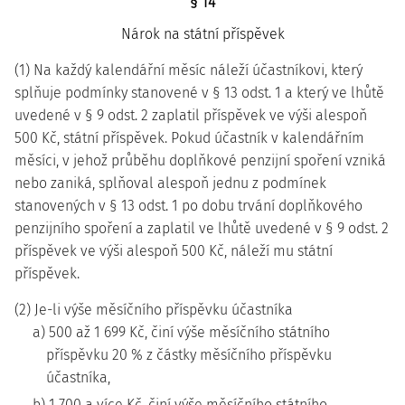
§ 14
Nárok na státní příspěvek
(1) Na každý kalendářní měsíc náleží účastníkovi, který
splňuje podmínky stanovené v § 13 odst. 1 a který ve lhůtě
uvedené v § 9 odst. 2 zaplatil příspěvek ve výši alespoň
500 Kč, státní příspěvek. Pokud účastník v kalendářním
měsíci, v jehož průběhu doplňkové penzijní spoření vzniká
nebo zaniká, splňoval alespoň jednu z podmínek
stanovených v § 13 odst. 1 po dobu trvání doplňkového
penzijního spoření a zaplatil ve lhůtě uvedené v § 9 odst. 2
příspěvek ve výši alespoň 500 Kč, náleží mu státní
příspěvek.
(2) Je-li výše měsíčního příspěvku účastníka
a) 500 až 1 699 Kč, činí výše měsíčního státního
příspěvku 20 % z částky měsíčního příspěvku
účastníka,
b) 1 700 a více Kč, činí výše měsíčního státního