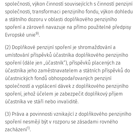
společnosti, výkon činností souvisejících s činností penzijní
společnosti, transformaci penzijního fondu, výkon dohledu
a státního dozoru v oblasti doplňkového penzijního
spoření a zároveň navazuje na přímo použitelné předpisy
9)
Evropské unie
.
(2) Doplňkové penzijní spoření je shromažďování a
umísťování příspěvků účastníka doplňkového penzijního
spoření (dále jen „účastník“), příspěvků placených za
účastníka jeho zaměstnavatelem a státních příspěvků do
účastnických fondů obhospodařovaných penzijní
společností a vyplácení dávek z doplňkového penzijního
spoření, jehož účelem je zabezpečit doplňkový příjem
účastníka ve stáří nebo invaliditě.
(3) Práva a povinnosti vznikající z doplňkového penzijního
spoření nesmějí být v rozporu se zásadami rovného
1)
zacházení
.