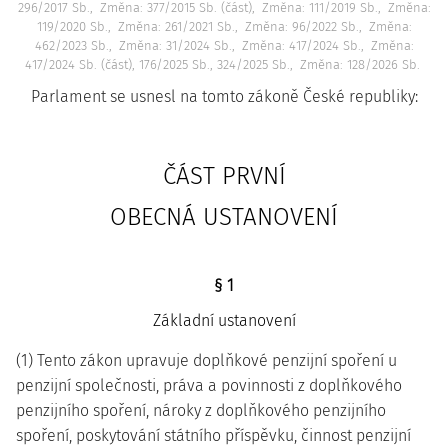
296/2017 Sb.
Změna: 377/2015 Sb. (část)
Změna: 111/2019 Sb.
Změna:
119/2020 Sb.
Změna: 261/2021 Sb.
Změna: 96/2022 Sb.
Změna:
462/2023 Sb.
Změna: 31/2024 Sb.
Změna: 417/2024 Sb.
Změna:
417/2024 Sb. (část), 176/2025 Sb., 324/2025 Sb.
Změna: 128/2026 Sb.
Parlament se usnesl na tomto zákoně České republiky:
ČÁST PRVNÍ
OBECNÁ USTANOVENÍ
§ 1
Základní ustanovení
(1) Tento zákon upravuje doplňkové penzijní spoření u
penzijní společnosti, práva a povinnosti z doplňkového
penzijního spoření, nároky z doplňkového penzijního
spoření, poskytování státního příspěvku, činnost penzijní