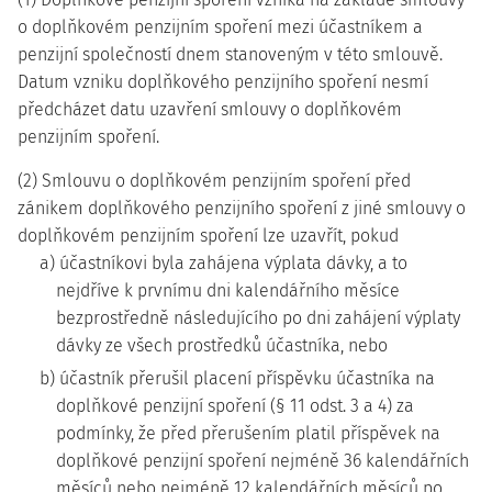
o doplňkovém penzijním spoření mezi účastníkem a
penzijní společností dnem stanoveným v této smlouvě.
Datum vzniku doplňkového penzijního spoření nesmí
předcházet datu uzavření smlouvy o doplňkovém
penzijním spoření.
(2) Smlouvu o doplňkovém penzijním spoření před
zánikem doplňkového penzijního spoření z jiné smlouvy o
doplňkovém penzijním spoření lze uzavřít, pokud
a) účastníkovi byla zahájena výplata dávky, a to
nejdříve k prvnímu dni kalendářního měsíce
bezprostředně následujícího po dni zahájení výplaty
dávky ze všech prostředků účastníka, nebo
b) účastník přerušil placení příspěvku účastníka na
doplňkové penzijní spoření (§ 11 odst. 3 a 4) za
podmínky, že před přerušením platil příspěvek na
doplňkové penzijní spoření nejméně 36 kalendářních
měsíců nebo nejméně 12 kalendářních měsíců po