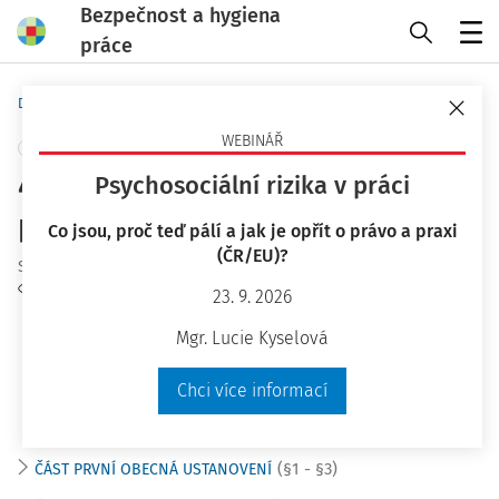
Bezpečnost a hygiena
práce
Menu
Domů
Předpisy
Zákony
WEBINÁŘ
+ PŘIDAT VLASTNÍ
427/2011 Sb. o doplňkovém
Psychosociální rizika v práci
penzijním spoření
Co jsou, proč teď pálí a jak je opřít o právo a praxi
(ČR/EU)?
Schválený
:
06.11.2011
Sledovat předpis
23. 9. 2026
Mgr. Lucie Kyselová
Hledat v textu předpisu
Chci více informací
(§1 - §3)
ČÁST PRVNÍ OBECNÁ USTANOVENÍ