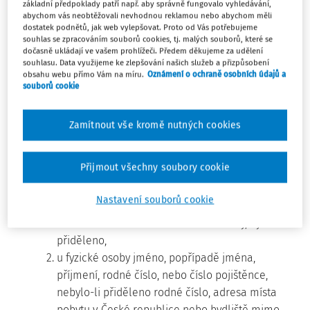
za účastníka placené jeho zaměstnavatelem, státní
základní předpoklady patří např. aby správně fungovalo vyhledávání,
abychom vás neobtěžovali nevhodnou reklamou nebo abychom měli
příspěvky a jejich zhodnocení a znehodnocení,
dostatek podnětů, jak web vylepšovat. Proto od Vás potřebujeme
souhlas se zpracováním souborů cookies, tj. malých souborů, které se
d) příjemcem dávky účastník nebo fyzická osoba určená
dočasně ukládají ve vašem prohlížeči. Předem děkujeme za udělení
ve smlouvě o doplňkovém penzijním spoření pro
souhlasu. Data využijeme ke zlepšování našich služeb a přizpůsobení
obsahu webu přímo Vám na míru.
Oznámení o ochraně osobních údajů a
případ smrti účastníka, které vznikl nárok na dávku z
souborů cookie
doplňkového penzijního spoření,
e) číslem pojištěnce číslo, pod kterým je pojištěnec
Zamítnout vše kromě nutných cookies
veřejného zdravotního pojištění veden v registru
pojištěnců vedeném Ústředím Všeobecné zdravotní
pojišťovny,
Přijmout všechny soubory cookie
f) identifikačními údaji osoby
Nastavení souborů cookie
1. u právnické osoby obchodní firma nebo název,
adresa sídla a identifikační číslo osoby, bylo-li
přiděleno,
2. u fyzické osoby jméno, popřípadě jména,
příjmení, rodné číslo, nebo číslo pojištěnce,
nebylo-li přiděleno rodné číslo, adresa místa
pobytu v České republice nebo bydliště mimo