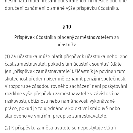
nesmí tato lhůta přesáhnout 3 kalendářní měsíce ode dne
doručení oznámení o změně výše příspěvku účastníka.
§ 10
Příspěvek účastníka placený zaměstnavatelem za
účastníka
(1) Za účastníka může platit příspěvek účastníka nebo jeho
část zaměstnavatel, pokud s tím účastník souhlasí (dále
jen „příspěvek zaměstnavatele“). Účastník je povinen tuto
skutečnost předem písemně oznámit penzijní společnosti.
V rozporu se zásadou rovného zacházení není poskytování
rozdílné výše příspěvku zaměstnavatele v závislosti na
rizikovosti, obtížnosti nebo namáhavosti vykonávané
práce, pokud je to ujednáno v kolektivní smlouvě nebo
stanoveno ve vnitřním předpise zaměstnavatele.
(2) K příspěvku zaměstnavatele se neposkytuje státní