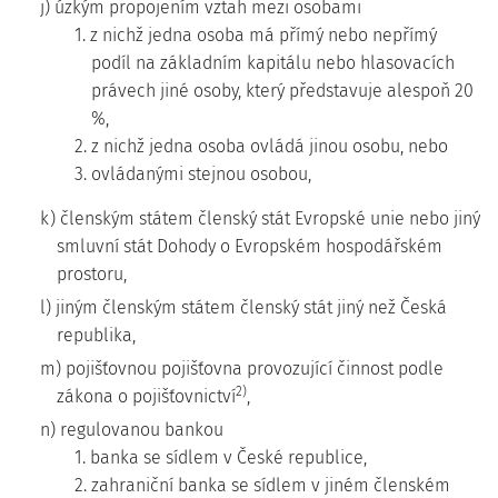
j) úzkým propojením vztah mezi osobami
1. z nichž jedna osoba má přímý nebo nepřímý
podíl na základním kapitálu nebo hlasovacích
právech jiné osoby, který představuje alespoň 20
%,
2. z nichž jedna osoba ovládá jinou osobu, nebo
3. ovládanými stejnou osobou,
k) členským státem členský stát Evropské unie nebo jiný
smluvní stát Dohody o Evropském hospodářském
prostoru,
l) jiným členským státem členský stát jiný než Česká
republika,
m) pojišťovnou pojišťovna provozující činnost podle
2)
zákona o pojišťovnictví
,
n) regulovanou bankou
1. banka se sídlem v České republice,
2. zahraniční banka se sídlem v jiném členském