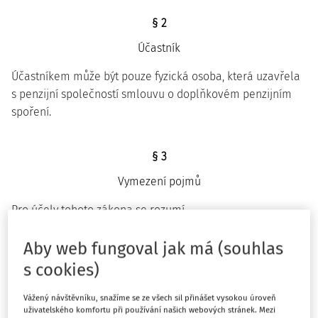
§ 2
Účastník
Účastníkem může být pouze fyzická osoba, která uzavřela
s penzijní společností smlouvu o doplňkovém penzijním
spoření.
§ 3
Vymezení pojmů
Pro účely tohoto zákona se rozumí
a) strategií spoření způsob rozložení prostředků
účastníka v účastnických fondech,
Aby web fungoval jak má (souhlas
b) spořící dobou doba placení příspěvku účastníka nebo
s cookies)
příspěvku placeného za účastníka zaměstnavatelem,
Vážený návštěvníku, snažíme se ze všech sil přinášet vysokou úroveň
c) prostředky účastníka příspěvky účastníka, příspěvky
uživatelského komfortu při používání našich webových stránek. Mezi