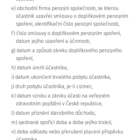
e) obchodní firma penzijní společnosti, se kterou
účastník uzavřel smlouvu o doplňkovém penzijním
spoření, identifikační číslo penzijní společnosti,
f) číslo smlouvy o doplňkovém penzijním spoření,
datum jejího uzavření a účinnosti,
g) datum a způsob zániku doplňkového penzijního
spoření,
h) datum úmrtí účastníka,
i) datum ukončení trvalého pobytu účastníka,
j) druh pobytu účastníka, je-li cizinec,
k) datum vzniku a zániku účasti na veřejném
zdravotním pojištění v České republice,
l) datum přiznání starobního důchodu,
m) sjednaná spořící doba a doba jejího trvání,
n) doba odkladu nebo přerušení placení příspěvku
účastníka,