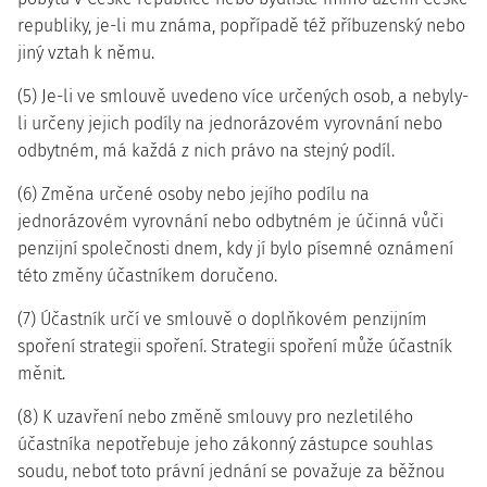
republiky, je-li mu známa, popřípadě též příbuzenský nebo
jiný vztah k němu.
(5) Je-li ve smlouvě uvedeno více určených osob, a nebyly-
li určeny jejich podíly na jednorázovém vyrovnání nebo
odbytném, má každá z nich právo na stejný podíl.
(6) Změna určené osoby nebo jejího podílu na
jednorázovém vyrovnání nebo odbytném je účinná vůči
penzijní společnosti dnem, kdy jí bylo písemné oznámení
této změny účastníkem doručeno.
(7) Účastník určí ve smlouvě o doplňkovém penzijním
spoření strategii spoření. Strategii spoření může účastník
měnit.
(8) K uzavření nebo změně smlouvy pro nezletilého
účastníka nepotřebuje jeho zákonný zástupce souhlas
soudu, neboť toto právní jednání se považuje za běžnou