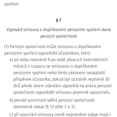
spoření.
§ 7
Výpověď smlouvy o doplňkovém penzijním spoření daná
penzijní společností
(1) Penzijní společnost může smlouvu o doplňkovém
penzijním spoření vypovědět účastníkovi, který
a) po dobu nejméně 6 po sobě jdoucích kalendářních
měsíců v rozporu se smlouvou o doplňkovém
penzijním spoření nebo tímto zákonem nezaplatil
příspěvek účastníka, pokud byl účastník nejméně 30
dnů přede dnem odeslání výpovědi na právo penzijní
společnosti vypovědět smlouvu písemně upozorněn,
b) porušil povinnost sdělit penzijní společnosti
stanovené údaje (§ 13 odst. 2 a 3),
c) při uzavírání smlouvy uvedl nepravdivé údaje mající