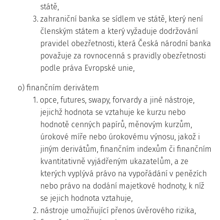
státě,
3. zahraniční banka se sídlem ve státě, který není
členským státem a který vyžaduje dodržování
pravidel obezřetnosti, která Česká národní banka
považuje za rovnocenná s pravidly obezřetnosti
podle práva Evropské unie,
o) finančním derivátem
1. opce, futures, swapy, forvardy a jiné nástroje,
jejichž hodnota se vztahuje ke kurzu nebo
hodnotě cenných papírů, měnovým kurzům,
úrokové míře nebo úrokovému výnosu, jakož i
jiným derivátům, finančním indexům či finančním
kvantitativně vyjádřeným ukazatelům, a ze
kterých vyplývá právo na vypořádání v penězích
nebo právo na dodání majetkové hodnoty, k níž
se jejich hodnota vztahuje,
2. nástroje umožňující přenos úvěrového rizika,