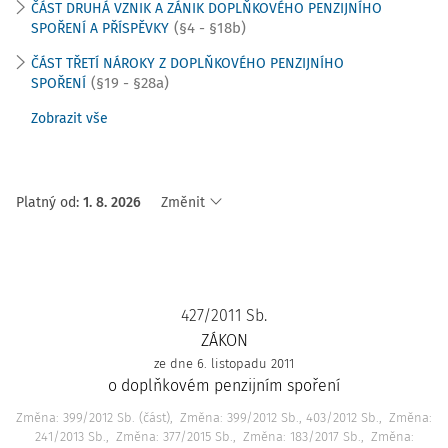
ČÁST DRUHÁ VZNIK A ZÁNIK DOPLŇKOVÉHO PENZIJNÍHO
(§4 - §18b)
SPOŘENÍ A PŘÍSPĚVKY
ČÁST TŘETÍ NÁROKY Z DOPLŇKOVÉHO PENZIJNÍHO
(§19 - §28a)
SPOŘENÍ
Zobrazit vše
Platný od
:
1. 8. 2026
Změnit
427/2011 Sb.
ZÁKON
ze dne 6. listopadu 2011
o doplňkovém penzijním spoření
Změna: 399/2012 Sb. (část)
Změna: 399/2012 Sb., 403/2012 Sb.
Změna:
241/2013 Sb.
Změna: 377/2015 Sb.
Změna: 183/2017 Sb.
Změna: