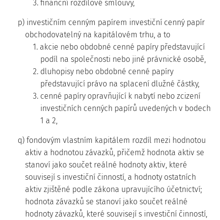
3. finanční rozdílové smlouvy,
p) investičním cenným papírem investiční cenný papír
obchodovatelný na kapitálovém trhu, a to
1. akcie nebo obdobné cenné papíry představující
podíl na společnosti nebo jiné právnické osobě,
2. dluhopisy nebo obdobné cenné papíry
představující právo na splacení dlužné částky,
3. cenné papíry opravňující k nabytí nebo zcizení
investičních cenných papírů uvedených v bodech
1 a 2,
q) fondovým vlastním kapitálem rozdíl mezi hodnotou
aktiv a hodnotou závazků, přičemž hodnota aktiv se
stanoví jako součet reálné hodnoty aktiv, které
souvisejí s investiční činností, a hodnoty ostatních
aktiv zjištěné podle zákona upravujícího účetnictví;
hodnota závazků se stanoví jako součet reálné
hodnoty závazků, které souvisejí s investiční činností,