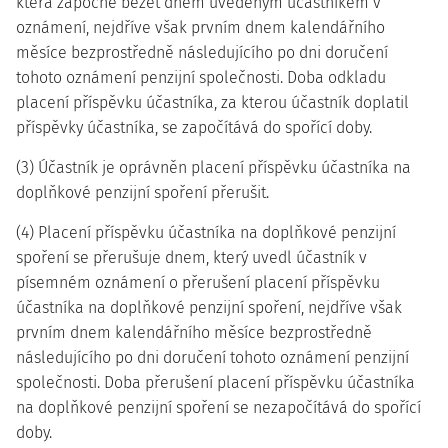
která započne běžet dnem uvedeným účastníkem v
oznámení, nejdříve však prvním dnem kalendářního
měsíce bezprostředně následujícího po dni doručení
tohoto oznámení penzijní společnosti. Doba odkladu
placení příspěvku účastníka, za kterou účastník doplatil
příspěvky účastníka, se započítává do spořící doby.
(3) Účastník je oprávněn placení příspěvku účastníka na
doplňkové penzijní spoření přerušit.
(4) Placení příspěvku účastníka na doplňkové penzijní
spoření se přerušuje dnem, který uvedl účastník v
písemném oznámení o přerušení placení příspěvku
účastníka na doplňkové penzijní spoření, nejdříve však
prvním dnem kalendářního měsíce bezprostředně
následujícího po dni doručení tohoto oznámení penzijní
společnosti. Doba přerušení placení příspěvku účastníka
na doplňkové penzijní spoření se nezapočítává do spořící
doby.