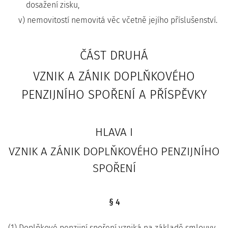
dosažení zisku,
v) nemovitostí nemovitá věc včetně jejího příslušenství.
ČÁST DRUHÁ
VZNIK A ZÁNIK DOPLŇKOVÉHO
PENZIJNÍHO SPOŘENÍ A PŘÍSPĚVKY
HLAVA I
VZNIK A ZÁNIK DOPLŇKOVÉHO PENZIJNÍHO
SPOŘENÍ
§ 4
(1) Doplňkové penzijní spoření vzniká na základě smlouvy