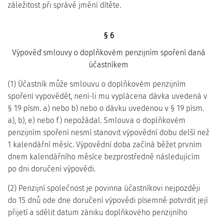
záležitost při správě jmění dítěte.
§ 6
Výpověď smlouvy o doplňkovém penzijním spoření daná
účastníkem
(1) Účastník může smlouvu o doplňkovém penzijním
spoření vypovědět, není-li mu vyplácena dávka uvedená v
§ 19 písm. a) nebo b) nebo o dávku uvedenou v § 19 písm.
a), b), e) nebo f) nepožádal. Smlouva o doplňkovém
penzijním spoření nesmí stanovit výpovědní dobu delší než
1 kalendářní měsíc. Výpovědní doba začíná běžet prvním
dnem kalendářního měsíce bezprostředně následujícím
po dni doručení výpovědi.
(2) Penzijní společnost je povinna účastníkovi nejpozději
do 15 dnů ode dne doručení výpovědi písemně potvrdit její
přijetí a sdělit datum zániku doplňkového penzijního