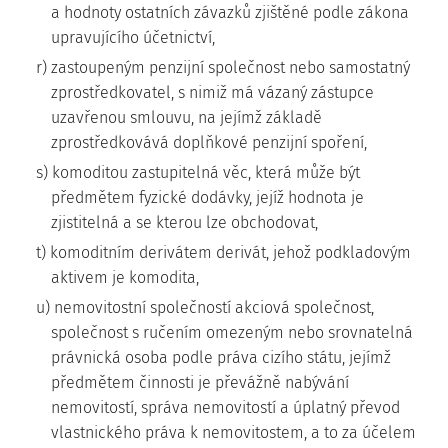
a hodnoty ostatních závazků zjištěné podle zákona
upravujícího účetnictví,
r) zastoupeným penzijní společnost nebo samostatný
zprostředkovatel, s nimiž má vázaný zástupce
uzavřenou smlouvu, na jejímž základě
zprostředkovává doplňkové penzijní spoření,
s) komoditou zastupitelná věc, která může být
předmětem fyzické dodávky, jejíž hodnota je
zjistitelná a se kterou lze obchodovat,
t) komoditním derivátem derivát, jehož podkladovým
aktivem je komodita,
u) nemovitostní společností akciová společnost,
společnost s ručením omezeným nebo srovnatelná
právnická osoba podle práva cizího státu, jejímž
předmětem činnosti je převážně nabývání
nemovitostí, správa nemovitostí a úplatný převod
vlastnického práva k nemovitostem, a to za účelem