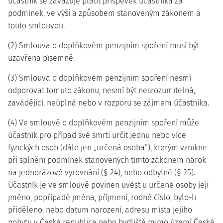
účastník se zavazuje platit příspěvek účastníka za
podmínek, ve výši a způsobem stanoveným zákonem a
touto smlouvou.
(2) Smlouva o doplňkovém penzijním spoření musí být
uzavřena písemně.
(3) Smlouva o doplňkovém penzijním spoření nesmí
odporovat tomuto zákonu, nesmí být nesrozumitelná,
zavádějící, neúplná nebo v rozporu se zájmem účastníka.
(4) Ve smlouvě o doplňkovém penzijním spoření může
účastník pro případ své smrti určit jednu nebo více
fyzických osob (dále jen „určená osoba“), kterým vznikne
při splnění podmínek stanovených tímto zákonem nárok
na jednorázové vyrovnání (§ 24), nebo odbytné (§ 25).
Účastník je ve smlouvě povinen uvést u určené osoby její
jméno, popřípadě jména, příjmení, rodné číslo, bylo-li
přiděleno, nebo datum narození, adresu místa jejího
pobytu v České republice nebo bydliště mimo území České