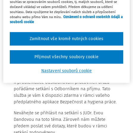
souhlas se zpracováním souborů cookies, tj. malých souborů, které se
dočasně ukládají ve vašem prohlížeči. Předem děkujeme za udělení
souhlasu. Data využijeme ke zlepšování našich služeb a přizpůsobení
Náhrada za ztrátu na výdělku po skončení pracovní
obsahu webu přímo Vám na míru.
Oznámení o ochraně osobních údajů a
neschopnosti vzniklé pracovním úrazem nebo nemocí z
souborů cookie
povolání a náhrada nákladů na výživu pozůstalých
příslušející pozůstalým se tímto nařízením od 1. ledna
Zamítnout vše kromě nutných cookies
2026 zvyšuje o 2,6 % a 240 Kč.
Přijmout všechny soubory cookie
Náš tip
Nastavení souborů cookie
K problematice odškodňování pracovních úrazů
pořádáme setkání s Odborníkem na příjmu. Tato
služba je vám k dispozici zdarma v rámci vašeho
předplatného aplikace Bezpečnost a hygiena práce.
Neváhejte se přihlásit na setkání s JUDr. Evou
Dandovou na toto téma. Zároveň nám můžete
předem poslat své dotazy, které budou v rámci
setkání zodpovězeny.