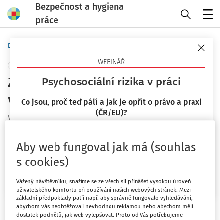
Bezpečnost a hygiena
práce
Menu
Domů
Novinky
WEBINÁŘ
+ PŘIDAT VLASTNÍ
Zvýšení náhrady za ztrátu na
Psychosociální rizika v práci
výdělku
Co jsou, proč teď pálí a jak je opřít o právo a praxi
(ČR/EU)?
Vydáno
:
12. 11. 2025
1 minuta čtení
23. 9. 2026
Související dokumenty (3)
Aby web fungoval jak má (souhlas
Mgr. Lucie Kyselová
Dnes bylo ve Sbírce zákonů publikováno n
ařízení vlády
č.
s cookies)
466/2025 Sb.,
o úpravě náhrady za ztrátu na výdělku po
Chci více informací
skončení pracovní neschopnosti vzniklé pracovním
Vážený návštěvníku, snažíme se ze všech sil přinášet vysokou úroveň
uživatelského komfortu při používání našich webových stránek. Mezi
úrazem nebo nemocí z povolání a o úpravě náhrady
základní předpoklady patří např. aby správně fungovalo vyhledávání,
nákladů na výživu pozůstalých podle pracovněprávních
abychom vás neobtěžovali nevhodnou reklamou nebo abychom měli
dostatek podnětů, jak web vylepšovat. Proto od Vás potřebujeme
předpisů (nařízení o úpravě náhrady).