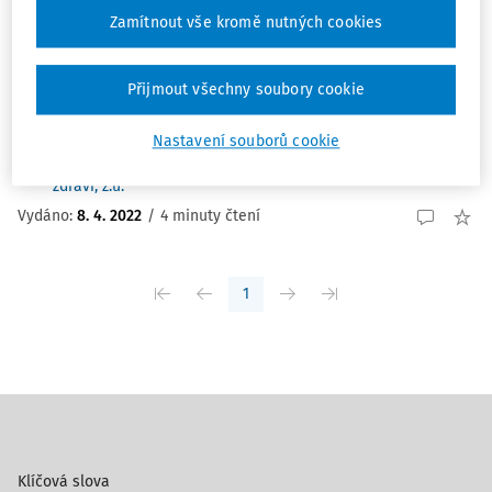
Zamítnout vše kromě nutných cookies
jsou prováděny stavební, trhací nebo geologické práce.
Obvykle se jedná o prostředí se ztíženými pracovními
podmínkami (prach, vlhko, teplo, chlad, hluk). Při práci
Přijmout všechny soubory cookie
může docházet k zaujímání podmíněně ...
JUDr. Petr Kožmín LL.M. MBA
,
doc. RNDr. Mgr. Petr A.
Nastavení souborů cookie
Skřehot Ph.D.
,
Znalecký ústav bezpečnosti a ochrany
zdraví, z.ú.
Vydáno:
8. 4. 2022
/
4 minuty čtení
1
Klíčová slova