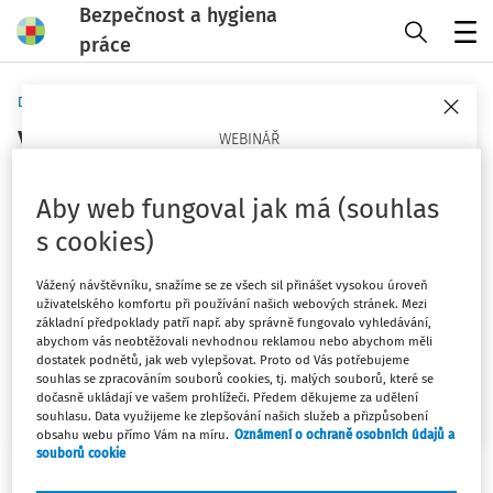
Bezpečnost a hygiena
práce
Menu
Domů
Klíčová slova
vrtač
WEBINÁŘ
Sledovat téma
Psychosociální rizika v práci
Aby web fungoval jak má (souhlas
Co jsou, proč teď pálí a jak je opřít o právo a praxi
Filtr
s cookies)
(ČR/EU)?
Vážený návštěvníku, snažíme se ze všech sil přinášet vysokou úroveň
23. 9. 2026
1
Počet vyhledaných dokumentů:
uživatelského komfortu při používání našich webových stránek. Mezi
základní předpoklady patří např. aby správně fungovalo vyhledávání,
Mgr. Lucie Kyselová
Řadit podle
:
abychom vás neobtěžovali nevhodnou reklamou nebo abychom měli
dostatek podnětů, jak web vylepšovat. Proto od Vás potřebujeme
Nejnovější
Nejstarší
souhlas se zpracováním souborů cookies, tj. malých souborů, které se
Chci více informací
dočasně ukládají ve vašem prohlížeči. Předem děkujeme za udělení
souhlasu. Data využijeme ke zlepšování našich služeb a přizpůsobení
KARTY BOZP
obsahu webu přímo Vám na míru.
Oznámení o ochraně osobních údajů a
Vrtač
souborů cookie
Práce je vykonávána v náročném venkovním terénu, kde