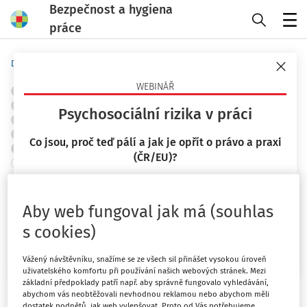
Bezpečnost a hygiena
práce
Menu
Domů
Předpisy
Judikáty
WEBINÁŘ
OBJEKTY A PRACOVIŠTĚ
POŽÁRNÍ OCHRANA A PROTIVÝBUCHOVÁ PREVENCE
Psychosociální rizika v práci
ZNAČKY A ZNAČENÍ
TLAKOVÁ A PLYNOVÁ ZAŘÍZENÍ
ELEKTRICKÁ ZAŘÍZENÍ
STAVEBNICTVÍ
SKLADOVÁNÍ
Co jsou, proč teď pálí a jak je opřít o právo a praxi
CHEMICKÉ LÁTKY
OCHRANA ZDRAVÍ
ŘÍZENÍ RIZIK
(ČR/EU)?
+ PŘIDAT VLASTNÍ
Náhrada nemajetkové újmy;
23. 9. 2026
Nemajetková újma; Pracovní úraz;
Mgr. Lucie Kyselová
Aby web fungoval jak má (souhlas
Ušlý zisk; Znalecký posudek
s cookies)
Chci více informací
Okresní soud Mělník
Vážený návštěvníku, snažíme se ze všech sil přinášet vysokou úroveň
Vydáno
:
7. 2. 2021
uživatelského komfortu při používání našich webových stránek. Mezi
Související dokumenty (1)
základní předpoklady patří např. aby správně fungovalo vyhledávání,
abychom vás neobtěžovali nevhodnou reklamou nebo abychom měli
dostatek podnětů, jak web vylepšovat. Proto od Vás potřebujeme