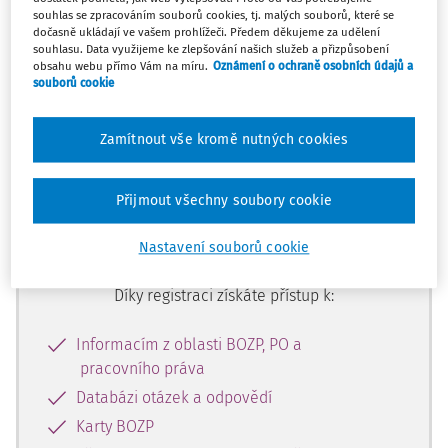
Máte předplatné?
Přihlaste se
souhlas se zpracováním souborů cookies, tj. malých souborů, které se
dočasně ukládají ve vašem prohlížeči. Předem děkujeme za udělení
souhlasu. Data využijeme ke zlepšování našich služeb a přizpůsobení
obsahu webu přímo Vám na míru.
Oznámení o ochraně osobních údajů a
souborů cookie
Tento dokument je jen pro
Zamítnout vše kromě nutných cookies
předplatitele
Přijmout všechny soubory cookie
Zaregistrujte se a získejte přístup k
obsahu na 14 dní zdarma
Nastavení souborů cookie
Díky registraci získáte přístup k:
Informacím z oblasti BOZP, PO a
pracovního práva
Databázi otázek a odpovědí
Karty BOZP