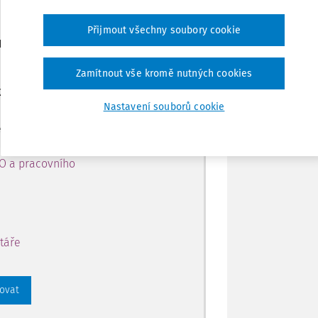
Přijmout všechny soubory cookie
Tisknout
ro předplatitele
Zamítnout vše kromě nutných cookies
Sdílet
 k obsahu na 14 dní zdarma
Nastavení souborů cookie
Poznámka
 přístup k:
PO a pracovního
táře
rovat