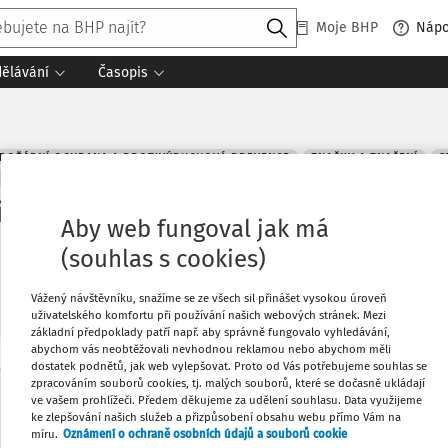
Moje BHP
Náp
dělávání
Časopis
POŽÁRNÍ OCHRANA A PROTIVÝBUCHOVÁ PREVENCE
ZNAČKY A ZNAČENÍ
S
ICTVÍ
PRÁCE VE VÝŠCE
CHEMICKÉ LÁTKY
OOPP
ŘÍZENÍ RIZIK
OC
 práci; Bytové družstvo; Náklady léč
Aby web fungoval jak má
 Smlouva pracovní; Znalecký posude
(souhlas s cookies)
Vážený návštěvníku, snažíme se ze všech sil přinášet vysokou úroveň
uživatelského komfortu při používání našich webových stránek. Mezi
základní předpoklady patří např. aby správně fungovalo vyhledávání,
abychom vás neobtěžovali nevhodnou reklamou nebo abychom měli
dostatek podnětů, jak web vylepšovat. Proto od Vás potřebujeme souhlas se
Oblíbené
zpracováním souborů cookies, tj. malých souborů, které se dočasně ukládají
Máte předplatné?
Přihlaste se
ve vašem prohlížeči. Předem děkujeme za udělení souhlasu. Data využijeme
ke zlepšování našich služeb a přizpůsobení obsahu webu přímo Vám na
Co
míru.
Oznámení o ochraně osobních údajů a souborů cookie
Stáhnout