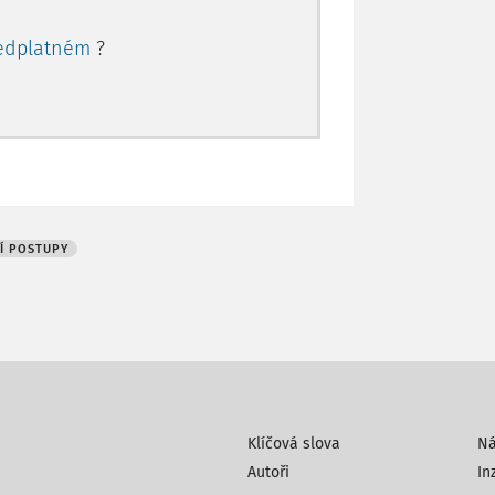
edplatném
?
Í POSTUPY
Klíčová slova
N
Autoři
In