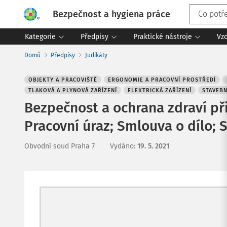
Bezpečnost a hygiena práce
Kategorie
Předpisy
Praktické nástroje
Vz
Domů
Předpisy
Judikáty
OBJEKTY A PRACOVIŠTĚ
ERGONOMIE A PRACOVNÍ PROSTŘEDÍ
TLAKOVÁ A PLYNOVÁ ZAŘÍZENÍ
ELEKTRICKÁ ZAŘÍZENÍ
STAVEBN
Bezpečnost a ochrana zdraví při
Pracovní úraz; Smlouva o dílo;
Obvodní soud Praha 7
Vydáno
:
19. 5. 2021