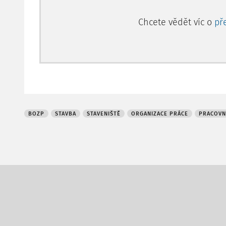
Chcete vědět víc o
př
BOZP
STAVBA
STAVENIŠTĚ
ORGANIZACE PRÁCE
PRACOVN