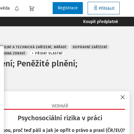
Registrace
ověda
Přihlásit
Koupit předplatné
TROJNÍ A TECHNICKÁ ZAŘÍZENÍ, NÁŘADÍ
DOPRAVNÍ ZAŘÍZENÍ
HRANA ZDRAVÍ
+ PŘIDAT VLASTNÍ
ení; Peněžité plnění;
k
WEBINÁŘ
Psychosociální rizika v práci
 jsou, proč teď pálí a jak je opřít o právo a praxi (ČR/EU)?