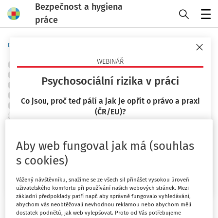
Bezpečnost a hygiena
práce
Menu
Domů
Předpisy
Judikáty
WEBINÁŘ
OBJEKTY A PRACOVIŠTĚ
POŽÁRNÍ OCHRANA A PROTIVÝBUCHOVÁ PREVENCE
Psychosociální rizika v práci
ZNAČKY A ZNAČENÍ
TLAKOVÁ A PLYNOVÁ ZAŘÍZENÍ
ELEKTRICKÁ ZAŘÍZENÍ
STAVEBNICTVÍ
SKLADOVÁNÍ
Co jsou, proč teď pálí a jak je opřít o právo a praxi
CHEMICKÉ LÁTKY
OCHRANA ZDRAVÍ
ŘÍZENÍ RIZIK
(ČR/EU)?
+ PŘIDAT VLASTNÍ
Smlouva o dílo
23. 9. 2026
Aby web fungoval jak má (souhlas
Mgr. Lucie Kyselová
Krajský soud v Hradci Králové - pobočka Pardubice
Vydáno
:
23. 3. 2022
s cookies)
Související dokumenty (1)
Chci více informací
Vážený návštěvníku, snažíme se ze všech sil přinášet vysokou úroveň
uživatelského komfortu při používání našich webových stránek. Mezi
Máte předplatné?
Přihlaste se
základní předpoklady patří např. aby správně fungovalo vyhledávání,
abychom vás neobtěžovali nevhodnou reklamou nebo abychom měli
dostatek podnětů, jak web vylepšovat. Proto od Vás potřebujeme