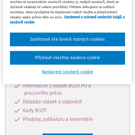
souhlas se zpracováním souborů cookies, tj. malých souborů, které se
dočasně ukládají ve vašem prohlížeči. Předem děkujeme za udělení
souhlasu. Data využijeme ke zlepšování našich služeb a přizpůsobení
obsahu webu přímo Vám na míru.
Oznámení o ochraně osobních údajů a
Tento dokument je jen pro
souborů cookie
předplatitele
Zamítnout vše kromě nutných cookies
Zaregistrujte se a získejte přístup k
obsahu na 14 dní zdarma
Přijmout všechny soubory cookie
Díky registraci získáte přístup k:
Nastavení souborů cookie
Informacím z oblasti BOZP, PO a
pracovního práva
Databázi otázek a odpovědí
Karty BOZP
Předpisy, judikaturu a komentáře