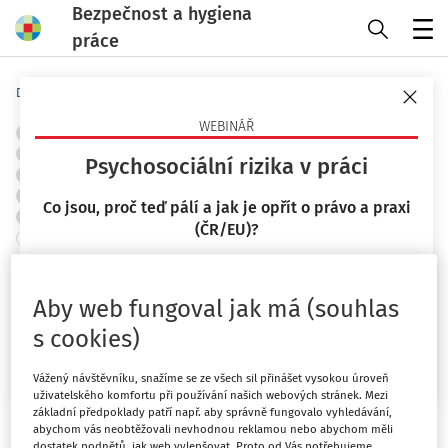
Bezpečnost a hygiena
práce
Menu
Domů
Předpisy
Judikáty
WEBINÁŘ
OBJEKTY A PRACOVIŠTĚ
POŽÁRNÍ OCHRANA A PROTIVÝBUCHOVÁ PREVENCE
Psychosociální rizika v práci
ZNAČKY A ZNAČENÍ
TLAKOVÁ A PLYNOVÁ ZAŘÍZENÍ
ELEKTRICKÁ ZAŘÍZENÍ
STAVEBNICTVÍ
SKLADOVÁNÍ
Co jsou, proč teď pálí a jak je opřít o právo a praxi
CHEMICKÉ LÁTKY
OCHRANA ZDRAVÍ
ŘÍZENÍ RIZIK
(ČR/EU)?
+ PŘIDAT VLASTNÍ
Dokazování; znalecký posudek;
23. 9. 2026
posudky, stanoviska, vyjádření;
Mgr. Lucie Kyselová
Aby web fungoval jak má (souhlas
podjatost
s cookies)
Chci více informací
Ústavní soud - senát
Vážený návštěvníku, snažíme se ze všech sil přinášet vysokou úroveň
Vydáno
:
20. 8. 2024
uživatelského komfortu při používání našich webových stránek. Mezi
Související dokumenty (1)
základní předpoklady patří např. aby správně fungovalo vyhledávání,
abychom vás neobtěžovali nevhodnou reklamou nebo abychom měli
dostatek podnětů, jak web vylepšovat. Proto od Vás potřebujeme