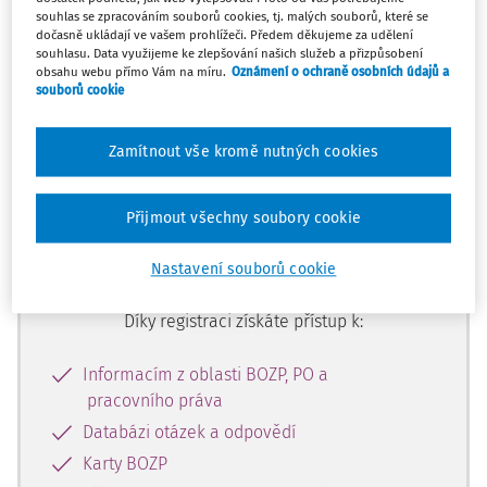
Máte předplatné?
Přihlaste se
souhlas se zpracováním souborů cookies, tj. malých souborů, které se
dočasně ukládají ve vašem prohlížeči. Předem děkujeme za udělení
souhlasu. Data využijeme ke zlepšování našich služeb a přizpůsobení
obsahu webu přímo Vám na míru.
Oznámení o ochraně osobních údajů a
souborů cookie
Tento dokument je jen pro
Zamítnout vše kromě nutných cookies
předplatitele
Přijmout všechny soubory cookie
Zaregistrujte se a získejte přístup k
obsahu na 14 dní zdarma
Nastavení souborů cookie
Díky registraci získáte přístup k:
Informacím z oblasti BOZP, PO a
pracovního práva
Databázi otázek a odpovědí
Karty BOZP