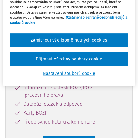
souhlas se zpracováním souborů cookies, tj. malých souborů, které se
dočasně ukládají ve vašem prohlížeči. Předem děkujeme za udělení
souhlasu. Data využijeme ke zlepšování našich služeb a přizpůsobení
obsahu webu přímo Vám na míru.
Oznámení o ochraně osobních údajů a
Tento dokument je jen pro
souborů cookie
předplatitele
Zamítnout vše kromě nutných cookies
Zaregistrujte se a získejte přístup k
obsahu na 14 dní zdarma
Přijmout všechny soubory cookie
Díky registraci získáte přístup k:
Nastavení souborů cookie
Informacím z oblasti BOZP, PO a
pracovního práva
Databázi otázek a odpovědí
Karty BOZP
Předpisy, judikaturu a komentáře