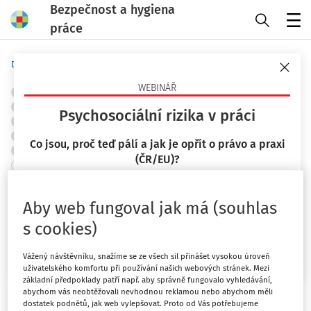
Bezpečnost a hygiena
práce
Menu
Domů
Předpisy
Judikáty
WEBINÁŘ
OBJEKTY A PRACOVIŠTĚ
POŽÁRNÍ OCHRANA A PROTIVÝBUCHOVÁ PREVENCE
Psychosociální rizika v práci
ZNAČKY A ZNAČENÍ
TLAKOVÁ A PLYNOVÁ ZAŘÍZENÍ
ELEKTRICKÁ ZAŘÍZENÍ
STAVEBNICTVÍ
SKLADOVÁNÍ
Co jsou, proč teď pálí a jak je opřít o právo a praxi
CHEMICKÉ LÁTKY
OCHRANA ZDRAVÍ
ŘÍZENÍ RIZIK
(ČR/EU)?
+ PŘIDAT VLASTNÍ
Ostatní
23. 9. 2026
Aby web fungoval jak má (souhlas
Mgr. Lucie Kyselová
Krajský soud v Plzni
Vydáno
:
30. 3. 2016
s cookies)
Související dokumenty (1)
Chci více informací
Vážený návštěvníku, snažíme se ze všech sil přinášet vysokou úroveň
uživatelského komfortu při používání našich webových stránek. Mezi
Máte předplatné?
Přihlaste se
základní předpoklady patří např. aby správně fungovalo vyhledávání,
abychom vás neobtěžovali nevhodnou reklamou nebo abychom měli
dostatek podnětů, jak web vylepšovat. Proto od Vás potřebujeme