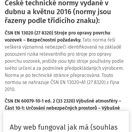
České technické normy vydané v
dubnu a květnu 2016 (normy jsou
řazeny podle třídícího znaku):
ČSN EN 13020 (27 8320) Stroje pro opravy povrchu
vozovek – Bezpečnostní požadavky.
Tato norma řeší
veškerá významná nebezpečí identifikovaná na základě
posouzení rizika relevantního pro stroje pro opravy
povrchu vozovek, jestliže jsou tyto stroje používány podle
svého určení a za podmínek předpokládaných výrobcem.
Norma je po technické stránce přepracována. Touto
normou se nahrazuje ČSN EN 13020+A1 (27 8320) z října
2010.
ČSN EN 60079-10-1 ed. 2 (33 2320) Výbušné atmosféry –
Část 10-1: Určování nebezpečných prostorů – Výbušné
plynné atmosféry.
Tato část IEC 60079 uvádí postupy pro
zařazování nebezpečných prostorů, ve kterých může
Aby web fungoval jak má (souhlas
vznikat nebezpečí od hořlavých plynů nebo par a může být