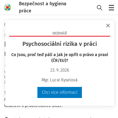
Bezpečnost a hygiena
práce
Menu
Domů
Bezpečnost a hygiena práce
WEBINÁŘ
STROJNÍ A TECHNICKÁ ZAŘÍZENÍ, NÁŘADÍ
+ PŘIDAT VLASTNÍ
Přehled nových technických
Psychosociální rizika v práci
norem - duben a květen 2016
Co jsou, proč teď pálí a jak je opřít o právo a praxi
(ČR/EU)?
Ing. Ivana Kolínská
23. 9. 2026
Vydáno
:
11. 5. 2016
6 minut čtení
Mgr. Lucie Kyselová
Zdroj
:
Bezpečnost a hygiena práce 5/2016
Chci více informací
Text obsahuje stručné informace o nově vydaných a
novelizovaných českých technických normách se
vztahem k problematice BOZP.