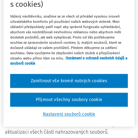
s cookies)
použita jako základ pro správný výběr a instalaci zařízení
určených pro použití v nebezpečných prostorech. Norma je
Vážený návštěvníku, snažíme se ze všech sil přinášet vysokou úroveň
určena pro použití tam, kde může vznikat nebezpečí
uživatelského komfortu při používání našich webových stránek. Mezi
iniciace přítomných směsí hořlavých plynů a par se
základní předpoklady patří např. aby správně fungovalo vyhledávání,
abychom vás neobtěžovali nevhodnou reklamou nebo abychom měli
vzduchem. S účinnosti od 13. 10. 2018 se nahrazuje ČSN EN
dostatek podnětů, jak web vylepšovat. Proto od Vás potřebujeme
60079-10-1 (33 2320) z prosince 2009, která do uvedeného
souhlas se zpracováním souborů cookies, tj. malých souborů, které se
dočasně ukládají ve vašem prohlížeči. Předem děkujeme za udělení
data platí souběžně s touto normou.
souhlasu. Data využijeme ke zlepšování našich služeb a přizpůsobení
obsahu webu přímo Vám na míru.
Oznámení o ochraně osobních údajů a
V platnost vstupují tři části normy
ČSN EN 62841 (36 1510)
souborů cookie
Elektromechanické ruční nářadí, přenosné nářadí a žací
a zahradní stroje – Bezpečnost:
Zamítnout vše kromě nutných cookies
Část 1: Obecné požadavky.
Souběžně s touto normou je
dovoleno používat dosud platné ČSN EN 60745-1 ed. 3 (36
Přijmout všechny soubory cookie
1551) z prosince 2009, ČSN EN 61029-1 ed. 3 (36 1581) z
prosince 2009 a ČSN EN 60335-1 ed. 3 (36 1050) ze září 2012
Nastavení souborů cookie
(v případě žacích a zahradních strojů). Datum zrušení
těchto norem bude oznámeno ve Věstníku ÚNMZ po
aktualizaci všech částí nahrazovaných souborů.