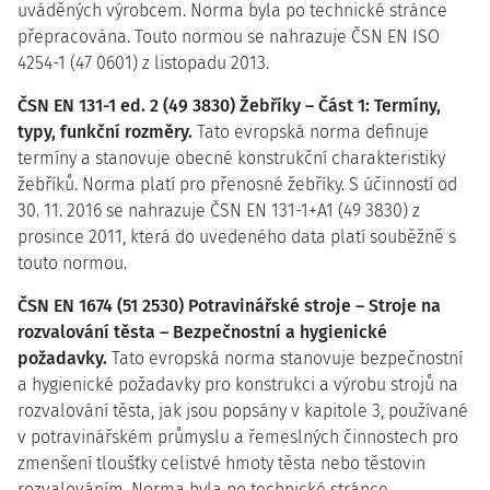
uváděných výrobcem. Norma byla po technické stránce
přepracována. Touto normou se nahrazuje ČSN EN ISO
4254-1 (47 0601) z listopadu 2013.
ČSN EN 131-1 ed. 2 (49 3830) Žebříky – Část 1: Termíny,
typy, funkční rozměry.
Tato evropská norma definuje
termíny a stanovuje obecné konstrukční charakteristiky
žebříků. Norma platí pro přenosné žebříky. S účinností od
30. 11. 2016 se nahrazuje ČSN EN 131-1+A1 (49 3830) z
prosince 2011, která do uvedeného data platí souběžně s
touto normou.
ČSN EN 1674 (51 2530) Potravinářské stroje – Stroje na
rozvalování těsta – Bezpečnostní a hygienické
požadavky.
Tato evropská norma stanovuje bezpečnostní
a hygienické požadavky pro konstrukci a výrobu strojů na
rozvalování těsta, jak jsou popsány v kapitole 3, používané
v potravinářském průmyslu a řemeslných činnostech pro
zmenšení tloušťky celistvé hmoty těsta nebo těstovin
rozvalováním. Norma byla po technické stránce