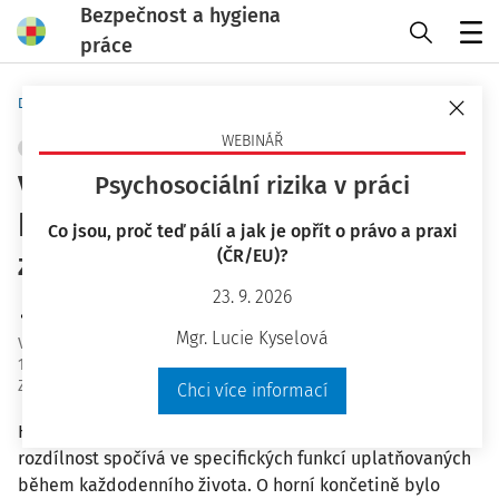
Bezpečnost a hygiena
práce
Menu
Domů
Bezpečnost a hygiena práce
WEBINÁŘ
ERGONOMIE A PRACOVNÍ PROSTŘEDÍ
+ PŘIDAT VLASTNÍ
Všeobecné poznatky o dolní
Psychosociální rizika v práci
končetině užitečné pro
Co jsou, proč teď pálí a jak je opřít o právo a praxi
(ČR/EU)?
zachování její aktivní činnosti
23. 9. 2026
Ing. Miroslav Král
Mgr. Lucie Kyselová
Vydáno
:
5. 4. 2017
10 minut čtení
Zdroj
:
Bezpečnost a hygiena práce 4/2017
Chci více informací
Horní a dolní končetiny jsou párovými orgány. Jejich
rozdílnost spočívá ve specifických funkcí uplatňovaných
během každodenního života. O horní končetině bylo