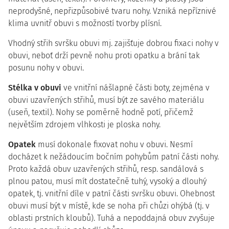
neprodyšné, nepřizpůsobivé tvaru nohy. Vzniká nepříznivé
klima uvnitř obuvi s možností tvorby plísní.
Vhodný střih svršku obuvi mj. zajišťuje dobrou fixaci nohy v
obuvi, neboť drží pevně nohu proti opatku a brání tak
posunu nohy v obuvi.
Stélka v obuvi
ve vnitřní nášlapné části boty, zejména v
obuvi uzavřených střihů, musí být ze savého materiálu
(useň, textil). Nohy se poměrně hodně potí, přičemž
největším zdrojem vlhkosti je ploska nohy.
Opatek
musí dokonale fixovat nohu v obuvi. Nesmí
docházet k nežádoucím bočním pohybům patní části nohy.
Proto každá obuv uzavřených střihů, resp. sandálová s
plnou patou, musí mít dostatečně tuhý, vysoký a dlouhý
opatek, tj. vnitřní díle v patní části svršku obuvi. Ohebnost
obuvi musí být v místě, kde se noha při chůzi ohýbá (tj. v
oblasti prstních kloubů). Tuhá a nepoddajná obuv zvyšuje