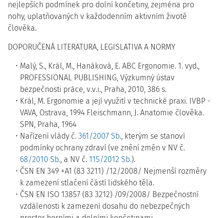
nejlepších podmínek pro dolní končetiny, zejména pro
nohy, uplatňovaných v každodenním aktivním životě
člověka.
DOPORUČENÁ LITERATURA, LEGISLATIVA A NORMY
Malý, S., Král, M., Hanáková, E. ABC Ergonomie. 1. vyd.,
PROFESSIONAL PUBLISHING, Výzkumný ústav
bezpečnosti práce, v.v.i., Praha, 2010, 386 s.
Král, M. Ergonomie a její využití v technické praxi. IVBP -
VAVA, Ostrava, 1994 Fleischmann, J. Anatomie člověka.
SPN, Praha, 1964
Nařízení vlády č.
361/2007 Sb.
, kterým se stanoví
podmínky ochrany zdraví (ve znění změn v NV č.
68/2010 Sb.
, a NV č.
115/2012 Sb.
).
ČSN EN 349 +A1 (83 3211) /12/2008/ Nejmenší rozměry
k zamezení stlačení částí lidského těla.
ČSN EN ISO 13857 (83 3212) /09/2008/ Bezpečnostní
vzdálenosti k zamezení dosahu do nebezpečných
prostor horními a dolními končetinami