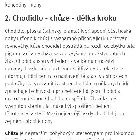
2. Chodidlo - chůze - délka kroku
Chodidlo, ploska (latinsky: planta) tvoří spodní část lidské
nohy určené k chůzi a významně přispívající k udržování
rovnováhy. Kůže chodidel postrádá na rozdíl od zbytku těla
pigmentaci a nachází se zde zvýšené množství potních
žláz. Chodidla jsou vzhledem k velkému množství
nervových zakončení extrémně citlivá na dotek, které
informují řídící centra o nastavení těla a o vlastnostech
podložky. Dotyková citlivost na chodidle u některých lidí
způsobuje lechtivost a pro některé lidi jsou chodidla
erotogenní zónou Chodidlo dospělého člověka má
vyvinutou klenbu. Ta může být zploštěná během
těhotenství a stáří. Mezi nejčastější vady chodidel jsou
zejména ploché nohy
Chůze
je nejstarším pohybovým stereotypem pro lokomoci