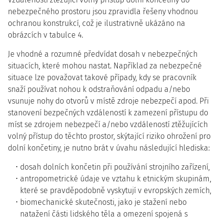
nebezpečného prostoru jsou zpravidla řešeny vhodnou
ochranou konstrukcí, což je ilustrativně ukázáno na
obrázcích v tabulce 4.
Je vhodné a rozumné předvídat dosah v nebezpečných
situacích, které mohou nastat. Například za nebezpečné
situace lze považovat takové případy, kdy se pracovník
snaží používat nohou k odstraňování odpadu a/nebo
vsunuje nohy do otvorů v místě zdroje nebezpečí apod. Při
stanovení bezpečných vzdáleností k zamezení přístupu do
míst se zdrojem nebezpečí a/nebo vzdáleností ztěžujících
volný přístup do těchto prostor, skýtající riziko ohrožení pro
dolní končetiny, je nutno brát v úvahu následující hlediska:
dosah dolních končetin při používání strojního zařízení,
antropometrické údaje ve vztahu k etnickým skupinám,
které se pravděpodobně vyskytují v evropských zemích,
biomechanické skutečnosti, jako je stažení nebo
natažení části lidského těla a omezení spojená s