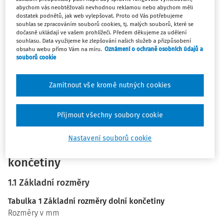
Pokud mají dolní končetiny plnit své funkce, musí být
abychom vás neobtěžovali nevhodnou reklamou nebo abychom měli
dostatečně pevné (kosti a vazivo), pohyblivé (svalově
dostatek podnětů, jak web vylepšovat. Proto od Vás potřebujeme
kloubní koordinace a síla), vnímavé a řízené (nervy
souhlas se zpracováním souborů cookies, tj. malých souborů, které se
dočasně ukládají ve vašem prohlížeči. Předem děkujeme za udělení
senzitivní a motorické), vyživované (cévní soustava -
souhlasu. Data využijeme ke zlepšování našich služeb a přizpůsobení
tepenní a žilní), a to za podmínek přijatelné aktivní zátěže.
obsahu webu přímo Vám na míru.
Oznámení o ochraně osobních údajů a
souborů cookie
Pojednání v článku shrnuje poznatky o dolní končetině,
zejména noze, z hlediska její morfologické stavby, limitující
Zamítnout vše kromě nutných cookies
kineziologie, možností zdravotního ohrožení (úrazy a
nemocemi) a projevů tělesných vad, s jejich promítnutím
do reality pracovních podmínek uváděných na příkladech
Přijmout všechny soubory cookie
podle normativů.
Nastavení souborů cookie
1. Antropologie a anatomie dolní
končetiny
1.1 Základní rozměry
Tabulka 1 Základní rozměry dolní končetiny
Rozměry v mm