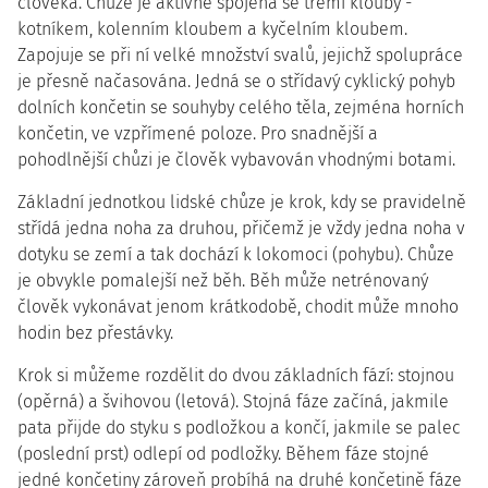
člověka. Chůze je aktivně spojena se třemi klouby -
kotníkem, kolenním kloubem a kyčelním kloubem.
Zapojuje se při ní velké množství svalů, jejichž spolupráce
je přesně načasována. Jedná se o střídavý cyklický pohyb
dolních končetin se souhyby celého těla, zejména horních
končetin, ve vzpřímené poloze. Pro snadnější a
pohodlnější chůzi je člověk vybavován vhodnými botami.
Základní jednotkou lidské chůze je krok, kdy se pravidelně
střídá jedna noha za druhou, přičemž je vždy jedna noha v
dotyku se zemí a tak dochází k lokomoci (pohybu). Chůze
je obvykle pomalejší než běh. Běh může netrénovaný
člověk vykonávat jenom krátkodobě, chodit může mnoho
hodin bez přestávky.
Krok si můžeme rozdělit do dvou základních fází: stojnou
(opěrná) a švihovou (letová). Stojná fáze začíná, jakmile
pata přijde do styku s podložkou a končí, jakmile se palec
(poslední prst) odlepí od podložky. Během fáze stojné
jedné končetiny zároveň probíhá na druhé končetině fáze