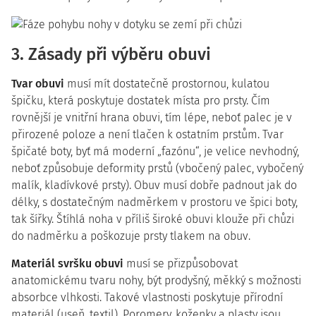
3. Zásady při výběru obuvi
Tvar obuvi
musí mít dostatečně prostornou, kulatou
špičku, která poskytuje dostatek místa pro prsty. Čím
rovnější je vnitřní hrana obuvi, tím lépe, neboť palec je v
přirozené poloze a není tlačen k ostatním prstům. Tvar
špičaté boty, byť má moderní „fazónu“, je velice nevhodný,
neboť způsobuje deformity prstů (vbočený palec, vybočený
malík, kladívkové prsty). Obuv musí dobře padnout jak do
délky, s dostatečným nadměrkem v prostoru ve špici boty,
tak šířky. Štíhlá noha v příliš široké obuvi klouže při chůzi
do nadměrku a poškozuje prsty tlakem na obuv.
Materiál svršku obuvi
musí se přizpůsobovat
anatomickému tvaru nohy, být prodyšný, měkký s možnosti
absorbce vlhkosti. Takové vlastnosti poskytuje přírodní
materiál (useň, textil). Poromery, koženky a plasty jsou