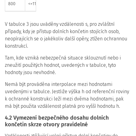
800
<=1125
=>1195
=>1015
V tabulce 3 jsou uváděny vzdálenosti s, pro zvláštní
případy, kdy je přístup dolních končetin stojících osob,
neopírajících se o jakékoliv další opěry, ztížen ochrannou
konstrukcí.
Tam, kde vzniká nebezpečná situace sklouznutí nebo i
zneužití použitých hodnot, uvedených v tabulce, tyto
hodnoty jsou nevhodné.
Nemá být prováděna interpolace mezi hodnotami
uvedenými v tabulce. Jestliže výška h od referenční roviny
k ochranné konstrukci leží mezi dvěma hodnotami, pak
má být použita vzdálenost platná pro vyšší hodnotu h.
4.2 Vymezení bezpečného dosahu dolních
končetin skrze otvory pravidelné
Vzdálenosti ztěžující volný přístup dolní končetiny do