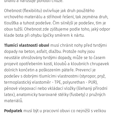
únavu a narušuje pohodlí chůze.
Ohebnost (flexibilitu) ovlivňuje jak druh použitého
vrchového materiálu a střihové řešení, tak zejména druh,
tloušťka a tuhost podešve. Čím silnější je podešev, tím je
obuv tužší. Ohebnost zde zjišťujeme podle toho, jaký odpor
klade bota při ohybu špičky směrem k nártu.
Tlumící vlastnosti obuvi
musí chránit nohy před tvrdými
dopady na beton, asfalt, dlažbu. Protože nohy jsou
neustále ohrožovány tvrdými dopady, může se to časem
projevit opotřebením kostí, kloubů a kloubních chrupavek
dolních končetin a poškozením páteře. Prevencí je
podešev s dobrými tlumícími vlastnostmi (styropor, pryž,
termoplastický elastoměr - TPE, polyurethan - PUR),
pěnové vlepovací nebo vkládací vložky (šlehaný přírodní
latex), anatomicky tvarované stélky (fusbety) z pružných
materiálů.
Podpatek
musí být u pracovní obuvi co nejnižší s velkou