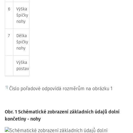
6
Výška
30
36
40
špičky
nohy
7
Délka
55
65
75
špičky
nohy
Výška
1670
1770
1880
postavy
1)
Číslo pořadové odpovídá rozměrům na obrázku 1
Obr. 1 Schématické zobrazení základních údajů dolní
končetiny - nohy