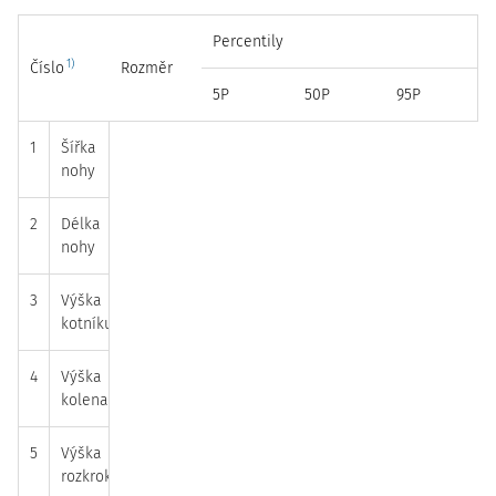
Percentily
1)
Číslo
Rozměr
5P
50P
95P
1
Šířka
90
110
125
nohy
2
Délka
240
265
285
nohy
3
Výška
75
83
100
kotníku
4
Výška
435
528
600
kolena
5
Výška
720
880
1000
rozkroku