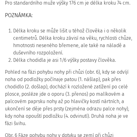
Pro standardního muže výšky 176 cm je délka kroku 74 cm.
POZNÁMKA:
Délka kroku se může lišit u téhož člověka i o několik
centimetrů. Délka kroku závisí na věku, rychlosti chůze,
hmotnosti neseného břemene, ale také na náladě a
duševního rozpoložení.
Délka chodidla je asi 1/6 výšky postavy člověka.
Pohled na fázi pohybu nohy při chůzi (obr. 6), kdy se odvíjí
noha od podložky počínaje patou (1. nášlap), pak přes
chodidlo (2. došlap), dochází k rozložené zatížení po celé
plosce, posléze jde o oporu (3. přenos) po malíkovém a
palcovém paprsku nohy až po hlavičky kostí nártních, a
ukončení se děje přes prsty (zejména odrazu palce nohy),
kdy noha opouští podložku (4. odvinutí). Druhá noha je ve
fázi švihu.
Obr. 6 Fáze pohybu nohy v dotyku se zemí při chůzi