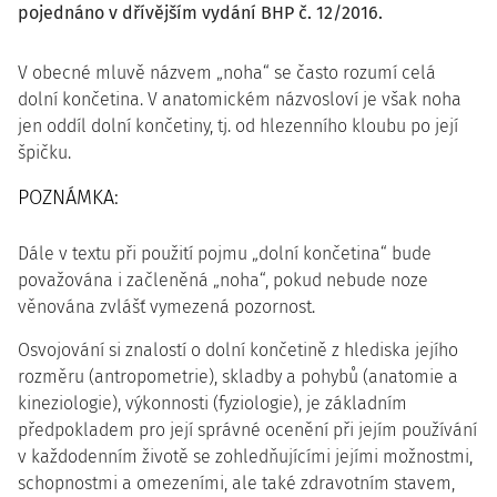
pojednáno v dřívějším vydání BHP č. 12/2016.
V obecné mluvě názvem „noha“ se často rozumí celá
dolní končetina. V anatomickém názvosloví je však noha
jen oddíl dolní končetiny, tj. od hlezenního kloubu po její
špičku.
POZNÁMKA:
Dále v textu při použití pojmu „dolní končetina“ bude
považována i začleněná „noha“, pokud nebude noze
věnována zvlášť vymezená pozornost.
Osvojování si znalostí o dolní končetině z hlediska jejího
rozměru (antropometrie), skladby a pohybů (anatomie a
kineziologie), výkonnosti (fyziologie), je základním
předpokladem pro její správné ocenění při jejím používání
v každodenním životě se zohledňujícími jejími možnostmi,
schopnostmi a omezeními, ale také zdravotním stavem,