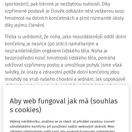
sportování), pak trénink je nezbytnou nutností. Díky
vzpřímené postavě je člověk odkázán nést veškerou svoji
hmotnost na dolních končetinách a plnit rozmanité úkoly
díky jejímu členění.
Třeba si uvědomit, že noha, jako nejvzdálenější oddíl dolní
končetiny, je nejvíce (po srdci) namáhaným a
nejzranitelnějším orgánem lidského těla. Noha je
bezprostřední nosič hmotnosti lidského těla, pomáhá
udržovat vzpřímeny postoj a umožňuje pohyb. Jsme však
svědky, že úrazy a zdravotní potíže dolní končetiny jdou
mnohdy na vrub našeho chování a jednání. Jak uspokojivě
dbát, jak zachovat zdravé a plně funkční dolní končetiny,
má však své osobité úskalí. V přístupu k osvojování si
Aby web fungoval jak má (souhlas
potřebných znalosti o dolních končetinách, během jejich
používání a také věnované hygienické péči, bude třeba
s cookies)
současně respektovat, jak již bylo zmíněno, dodržování
ergonomických, bezpečnostních a zdravotních zásad.
Vážený návštěvníku, snažíme se ze všech sil přinášet vysokou úroveň
uživatelského komfortu při používání našich webových stránek. Mezi
základní předpoklady patří např. aby správně fungovalo vyhledávání,