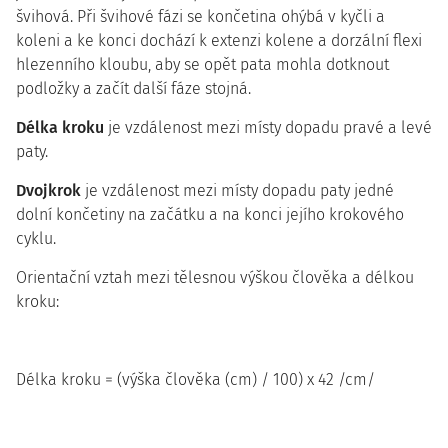
švihová. Při švihové fázi se končetina ohýbá v kyčli a
koleni a ke konci dochází k extenzi kolene a dorzální flexi
hlezenního kloubu, aby se opět pata mohla dotknout
podložky a začít další fáze stojná.
Délka kroku
je vzdálenost mezi místy dopadu pravé a levé
paty.
Dvojkrok
je vzdálenost mezi místy dopadu paty jedné
dolní končetiny na začátku a na konci jejího krokového
cyklu.
Orientační vztah mezi tělesnou výškou člověka a délkou
kroku:
Délka kroku = (výška člověka (cm) / 100) x 42 /cm/