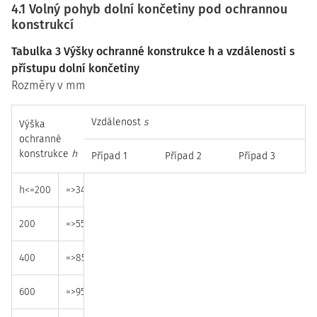
4.1 Volný pohyb dolní končetiny pod ochrannou
konstrukcí
Tabulka 3 Výšky ochranné konstrukce h a vzdálenosti s
přístupu dolní končetiny
Rozměry v mm
Vzdálenost
s
Výška
ochranné
konstrukce
h
Případ 1
Případ 2
Případ 3
h<=200
=>340
=>665
=>290
200
=>550
=>765
=>615
400
=>850
=>950
=>800
600
=>950
=>950
=>900