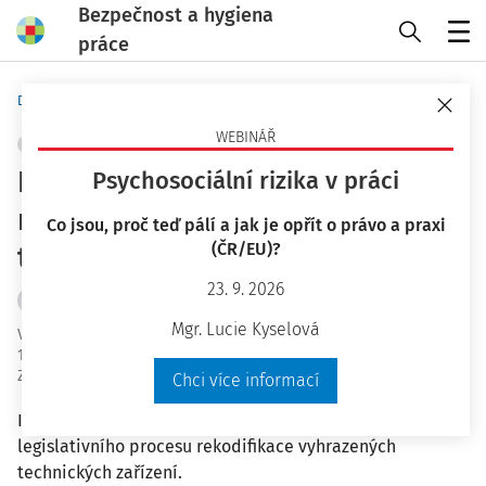
Bezpečnost a hygiena
práce
Menu
Domů
Bezpečnost a hygiena práce
WEBINÁŘ
STROJNÍ A TECHNICKÁ ZAŘÍZENÍ, NÁŘADÍ
+ PŘIDAT VLASTNÍ
Postup legislativních prací při
Psychosociální rizika v práci
rekodifikaci vyhrazených
Co jsou, proč teď pálí a jak je opřít o právo a praxi
(ČR/EU)?
technických zařízení
23. 9. 2026
Mgr. Bc. Lucie Kyselová
Mgr. Lucie Kyselová
Vydáno
:
12. 5. 2021
12 minut čtení
Zdroj
:
Bezpečnost a hygiena práce 5/2021
Chci více informací
Informace se věnuje problematice současného stavu
legislativního procesu rekodifikace vyhrazených
technických zařízení.