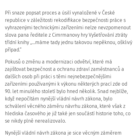
Při snaze popsat proces a úsilí vynaložené v České
republice v záležitosti rekodifikace bezpečnosti práce s
vyhrazenými technickými zařízeními nelze nevzpomenout
slova pana ředitele z Cimrmanovy hry Vyšetřování ztráty
třídní knihy „…máme tady jednu takovou nepěknou, ošklivý
případ.“
Pokusů o změnu a modernizaci odvětví, které má
zajišťovat bezpečnost a ochranu zdraví zaměstnanců a
dalších osob při práci s těmi nejnebezpečnějšími
zařízeními používanými k výkonu některých prací zde od
90. let minulého století bylo hned několik. Snad nejblíže,
když nepočítám nynější vládní návrh zákona, bylo
schválení věcného záměru návrhu zákona, které však z
hlediska časového je již také jen součástí historie toho, co
se nikdy plně nerealizovalo.
Nynější vládní návrh zákona je sice věcným záměrem