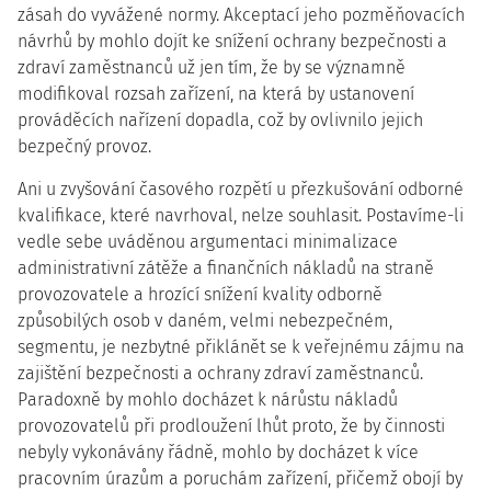
zásah do vyvážené normy. Akceptací jeho pozměňovacích
návrhů by mohlo dojít ke snížení ochrany bezpečnosti a
zdraví zaměstnanců už jen tím, že by se významně
modifikoval rozsah zařízení, na která by ustanovení
prováděcích nařízení dopadla, což by ovlivnilo jejich
bezpečný provoz.
Ani u zvyšování časového rozpětí u přezkušování odborné
kvalifikace, které navrhoval, nelze souhlasit. Postavíme-li
vedle sebe uváděnou argumentaci minimalizace
administrativní zátěže a finančních nákladů na straně
provozovatele a hrozící snížení kvality odborně
způsobilých osob v daném, velmi nebezpečném,
segmentu, je nezbytné přiklánět se k veřejnému zájmu na
zajištění bezpečnosti a ochrany zdraví zaměstnanců.
Paradoxně by mohlo docházet k nárůstu nákladů
provozovatelů při prodloužení lhůt proto, že by činnosti
nebyly vykonávány řádně, mohlo by docházet k více
pracovním úrazům a poruchám zařízení, přičemž obojí by