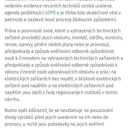
vedením evidence revizních techniků vzniká ucelená
agenda podléhající
GDPR
a je třeba tuto skutečnost vést v
patrnosti a nastavit nové procesy žádoucím způsobem).
Práva a povinnosti osob, které u vyhrazených technických
zařízení provádějí jejich obsluhu, montáž, údržbu, kontrolu,
revize, opravy, plnění nádob plyny nebo je provozují,
předpoklady a způsob ověřování odborné způsobilosti
osob k činnostem na vyhrazených technických zařízeních a
předpoklady a způsob ověřování odborné způsobilosti k
výkonu činností osob vykonávajících obsluhu a práci na
elektrických zařízeních bez napětí, v blízkosti elektrických
zařízení pod napětím a na elektrických zařízeních pod
napětím jsou další z řady regulovaných institutů v tomto
návrhu.
Nutno opět zdůraznit, že se nevztahuje na posuzování
shody výrobků před jejich uvedením na trh nebo do
provozu, u nichž jsou požadavky na jejich ověření