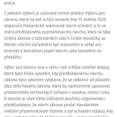
práce.
Z jednání výborů je zajímavé zmínit jednání Výboru pro
obranu, který na své schůzi konané dne 13. května 2020
doporučil Poslanecké sněmovně návrh schválit, a to ve
znění předloženého pozměňovacího návrhu, který se týká
změny zákona o ozbrojených silách České republiky, se
kterým všichni zúčastnění byli srozuměni a nebyl pro
koncept a komplexní pojetí návrhu jako takového na
překážku.
Výbor pro obranu sice v rámci své schůze vznášel dotazy,
které bylo třeba vysvětlit, kdy předkládanému návrhu
zákona bylo výborem vytýkáno, že se odklonil od původní
ideji střechového zákona, který by nadrezortně upravoval
problematiku technických zařízení s vysokou mírou rizika.
K tomuto je však třeba zdůraznit použitou argumentaci
předkladatele, že návrh zákona prošel standartním
vnějším připomínkovým řízením a byl schválen vládou, kdy