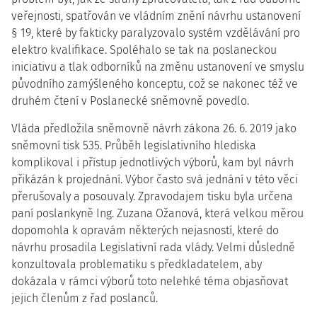
veřejnosti, spatřován ve vládním znění návrhu ustanovení
§ 19, které by fakticky paralyzovalo systém vzdělávání pro
elektro kvalifikace. Spoléhalo se tak na poslaneckou
iniciativu a tlak odborníků na změnu ustanovení ve smyslu
původního zamýšleného konceptu, což se nakonec též ve
druhém čtení v Poslanecké sněmovně povedlo.
Vláda předložila sněmovně návrh zákona 26. 6. 2019 jako
sněmovní tisk 535. Průběh legislativního hlediska
komplikoval i přístup jednotlivých výborů, kam byl návrh
přikázán k projednání. Výbor často svá jednání v této věci
přerušovaly a posouvaly. Zpravodajem tisku byla určena
paní poslankyně Ing. Zuzana Ožanová, která velkou měrou
dopomohla k opravám některých nejasností, které do
návrhu prosadila Legislativní rada vlády. Velmi důsledně
konzultovala problematiku s předkladatelem, aby
dokázala v rámci výborů toto nelehké téma objasňovat
jejich členům z řad poslanců.