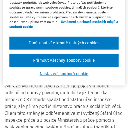
způsobem, protože v současnosti se tato oblast řídí v
dostatek podnětů, jak web vylepšovat. Proto od Vás potřebujeme
souhlas se zpracováním souborů cookies, tj. malých souborů, které se
zastaralými právními předpisy ze 70. let minulého století.
dočasně ukládají ve vašem prohlížeči. Předem děkujeme za udělení
souhlasu. Data využijeme ke zlepšování našich služeb a přizpůsobení
Jak je po přečtení návrh zákona zřejmé, implementuje
obsahu webu přímo Vám na míru.
Oznámení o ochraně osobních údajů a
příslušné předpisy Evropské unie a upravuje požadavky na
souborů cookie
bezpečnost provozu vyhrazených technických zařízení a
ochranu zdraví při práci pro celou dobu používání
Zamítnout vše kromě nutných cookies
vyhrazených technických zařízení. V některých případech,
u určených druhů již provozovaných vyhrazených
Přijmout všechny soubory cookie
technických zařízení, stanoví i požadavky na jejich montáž
a uvádění do provozu.
Nastavení souborů cookie
Výkon státní správy pro oblast bezpečnosti provozu
vyhrazených technických zařízení je pojat v mnohém
odlišně od úpravy původní, metodicky již Technická
inspekce ČR nebude spadat pod Státní úřad inspekce
práce, ale přímo pod Ministerstvo práce a sociálních věcí.
Cílem této změny je odbřemenit velmi vytížený Státní úřad
inspekce práce a z pozice Ministerstva práce pomoci s
nastavením nového systému řízení instituce (například