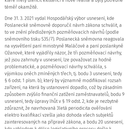
které měly ulehčit existenci v nové realitě a byly potřebné
téměř okamžitě.
Dne 31. 3. 2021 vydal Hospodářský výbor usnesení, kde
Poslanecké sněmovně doporučil návrh zákona schválit, a
to ve znění předložených pozměňovacích návrhů (podle
sněmovního tisku 535/7). Poslanecká sněmovna reagovala
na vysvětlení paní ministryně Maláčové a paní poslankyně
Ožanové, které vyjádřily názor, že tři pozměňovací návrhy,
jež jsou zahrnuty v usnesení, lze považovat za hodně
problematické, a pozměňovací návrhy schválila, s
výjimkou oněch zmíněných třech, tj. bodu 3 usnesení, tedy
§ 6 odst. 1 písm. b), který by významně modifikoval rozsah
zařízení, na která by ustanovení dopadlo, což by zásadním
způsobem zvýšilo finanční zatížení zaměstnavatelů, bodu 9
usnesení, tedy úpravy lhůt v § 19 odst. 2, kde je nezbytné
zdůraznit, že navrhovaná 3letá periodicita ověřování
elektro kvalifikací vzešla jako dohoda všech subjektů
zainteresovaných na přípravě zákona, a bodu 20 usnesení,
kde vzhledem k délce legislativního procesu došlo k