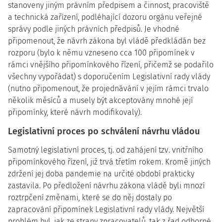
stanoveny jiným právním předpisem a činnost, pracoviště
a technická zařízení, podléhající dozoru orgánu veřejné
správy podle jiných právních předpisů. Je vhodné
připomenout, že návrh zákona byl vládě předkládán bez
rozporu (bylo k němu vzneseno cca 100 připomínek v
rámci vnějšího připomínkového řízení, přičemž se podařilo
všechny vypořádat) s doporučením Legislativní rady vlády
(nutno připomenout, že projednávání v jejím rámci trvalo
několik měsíců a musely být akceptovány mnohé její
připomínky, které návrh modifikovaly).
Legislativní proces po schválení návrhu vládou
Samotný legislativní proces, tj. od zahájení tzv. vnitřního
připomínkového řízení, již trvá třetím rokem. Kromě jiných
zdržení jej doba pandemie na určité období prakticky
zastavila. Po předložení návrhu zákona vládě byli mnozí
roztrpčení změnami, které se do něj dostaly po
zapracování připomínek Legislativní rady vlády. Největší
problém byl, jak ze strany zpracovatelů, tak z řad odborné