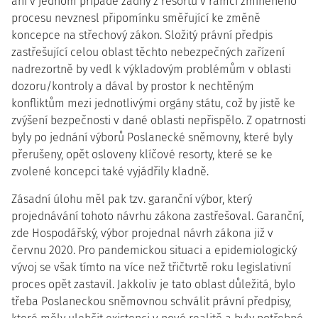
ani v jednom případě žádný z resortů v rámci zmíněného
procesu nevznesl připomínku směřující ke změně
koncepce na střechový zákon. Složitý právní předpis
zastřešující celou oblast těchto nebezpečných zařízení
nadrezortně by vedl k výkladovým problémům v oblasti
dozoru/kontroly a dával by prostor k nechtěným
konfliktům mezi jednotlivými orgány státu, což by jistě ke
zvýšení bezpečnosti v dané oblasti nepřispělo. Z opatrnosti
byly po jednání výborů Poslanecké sněmovny, které byly
přerušeny, opět osloveny klíčové resorty, které se ke
zvolené koncepci také vyjádřily kladně.
Zásadní úlohu měl pak tzv. garanční výbor, který
projednávání tohoto návrhu zákona zastřešoval. Garanční,
zde Hospodářský, výbor projednal návrh zákona již v
červnu 2020. Pro pandemickou situaci a epidemiologický
vývoj se však tímto na více než třičtvrtě roku legislativní
proces opět zastavil. Jakkoliv je tato oblast důležitá, bylo
třeba Poslaneckou sněmovnou schválit právní předpisy,