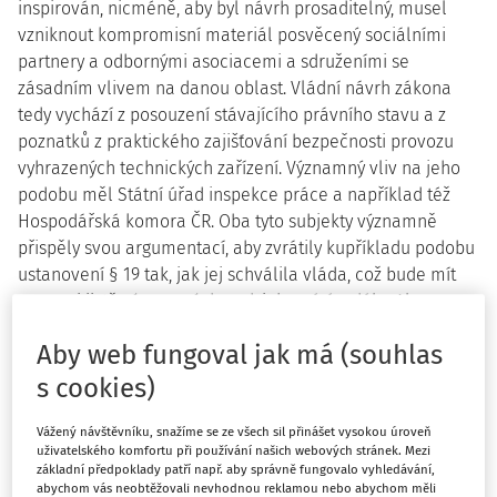
inspirován, nicméně, aby byl návrh prosaditelný, musel
vzniknout kompromisní materiál posvěcený sociálními
partnery a odbornými asociacemi a sdruženími se
zásadním vlivem na danou oblast. Vládní návrh zákona
tedy vychází z posouzení stávajícího právního stavu a z
poznatků z praktického zajišťování bezpečnosti provozu
vyhrazených technických zařízení. Významný vliv na jeho
podobu měl Státní úřad inspekce práce a například též
Hospodářská komora ČR. Oba tyto subjekty významně
přispěly svou argumentací, aby zvrátily kupříkladu podobu
ustanovení § 19 tak, jak jej schválila vláda, což bude mít
na praxi jistě významný dopad, jak zmíním dále. Ale
seznam participujících subjektů je mnohem delší. Bylo jich
Aby web fungoval jak má (souhlas
téměř tři desítky.
s cookies)
Jak již bylo na mnoha platformách k tomuto současnému
návrhu zákona řečeno a napsáno, jeho cílem je
Vážený návštěvníku, snažíme se ze všech sil přinášet vysokou úroveň
rekodifikovat oblast bezpečnosti práce při provozu
uživatelského komfortu při používání našich webových stránek. Mezi
základní předpoklady patří např. aby správně fungovalo vyhledávání,
vyhrazených technických zařízení novým, modernějším
abychom vás neobtěžovali nevhodnou reklamou nebo abychom měli