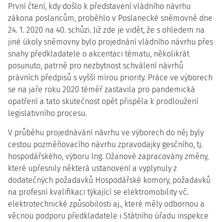
První čtení, kdy došlo k představení vládního návrhu
zákona poslancům, proběhlo v Poslanecké sněmovně dne
24. 1. 2020 na 40. schůzi. Již zde je vidět, že s ohledem na
jiné úkoly sněmovny bylo projednání vládního návrhu přes
snahy předkladatele o akcentaci tématu, několikrát
posunuto, patrně pro nezbytnost schválení návrhů
právních předpisů s vyšší mírou priority. Práce ve výborech
se na jaře roku 2020 téměř zastavila pro pandemická
opatření a tato skutečnost opět přispěla k prodloužení
legislativního procesu.
V průběhu projednávání návrhu ve výborech do něj byly
cestou pozměňovacího návrhu zpravodajky gesčního, tj.
hospodářského, výboru Ing. Ožanové zapracovány změny,
které upřesnily některá ustanovení a vyplynuly z
dodatečných požadavků Hospodářské komory, požadavků
na profesní kvalifikaci týkající se elektromobility vč.
elektrotechnické způsobilosti aj., které měly odbornou a
věcnou podporu předkladatele i Státního úřadu inspekce