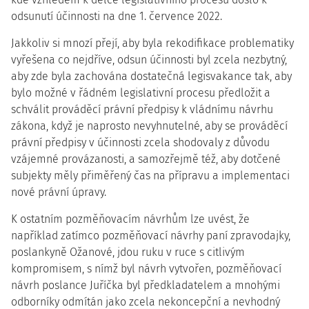
odsunutí účinnosti na dne 1. července 2022.
Jakkoliv si mnozí přejí, aby byla rekodifikace problematiky
vyřešena co nejdříve, odsun účinnosti byl zcela nezbytný,
aby zde byla zachována dostatečná legisvakance tak, aby
bylo možné v řádném legislativní procesu předložit a
schválit prováděcí právní předpisy k vládnímu návrhu
zákona, když je naprosto nevyhnutelné, aby se prováděcí
právní předpisy v účinnosti zcela shodovaly z důvodu
vzájemné provázanosti, a samozřejmě též, aby dotčené
subjekty měly přiměřený čas na přípravu a implementaci
nové právní úpravy.
K ostatním pozměňovacím návrhům lze uvést, že
například zatímco pozměňovací návrhy paní zpravodajky,
poslankyně Ožanové, jdou ruku v ruce s citlivým
kompromisem, s nímž byl návrh vytvořen, pozměňovací
návrh poslance Juříčka byl předkladatelem a mnohými
odborníky odmítán jako zcela nekoncepční a nevhodný