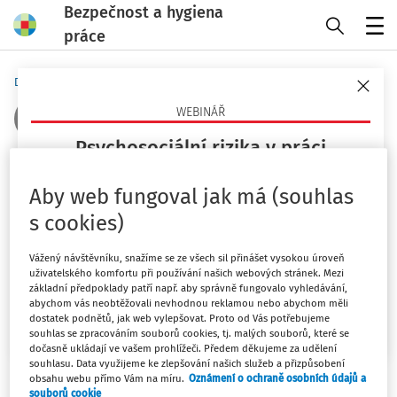
Bezpečnost a hygiena
práce
Menu
Domů
Autoři
Zbyněk Moravec
WEBINÁŘ
Psychosociální rizika v práci
Sledovat autora
Co jsou, proč teď pálí a jak je opřít o právo a praxi
Aby web fungoval jak má (souhlas
(ČR/EU)?
Lektor, specialista BOZP na Centru BOZP při ČMKOS. Člen
s cookies)
Rady vlády pro BOZP, člen komisí pro nemoci zpovolání a
23. 9. 2026
expoziční limity chemických látek. Předseda zkušební
Vážený návštěvníku, snažíme se ze všech sil přinášet vysokou úroveň
Mgr. Lucie Kyselová
uživatelského komfortu při používání našich webových stránek. Mezi
komise OZO v prevenci rizik.
základní předpoklady patří např. aby správně fungovalo vyhledávání,
abychom vás neobtěžovali nevhodnou reklamou nebo abychom měli
Chci více informací
dostatek podnětů, jak web vylepšovat. Proto od Vás potřebujeme
Filtr
souhlas se zpracováním souborů cookies, tj. malých souborů, které se
dočasně ukládají ve vašem prohlížeči. Předem děkujeme za udělení
souhlasu. Data využijeme ke zlepšování našich služeb a přizpůsobení
obsahu webu přímo Vám na míru.
Oznámení o ochraně osobních údajů a
1
Počet vyhledaných dokumentů:
souborů cookie