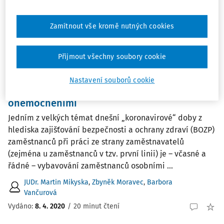
Řadit podle
:
Nejnovější
Nejstarší
Zamítnout vše kromě nutných cookies
ČLÁNKY
Přijmout všechny soubory cookie
Vybavování zaměstnanců osobními
ochrannými pracovními prostředky
Nastavení souborů cookie
pohledem jejich ochrany před infekčními
onemocněními
Jedním z velkých témat dnešní „koronavirové“ doby z
hlediska zajišťování bezpečnosti a ochrany zdraví (BOZP)
zaměstnanců při práci ze strany zaměstnavatelů
(zejména u zaměstnanců v tzv. první linii) je – včasné a
řádné – vybavování zaměstnanců osobními ...
JUDr. Martin Mikyska
,
Zbyněk Moravec
,
Barbora
Vančurová
Vydáno:
8. 4. 2020
/
20 minut čtení