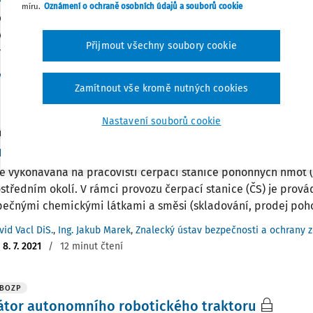
míru.
Oznámení o ochraně osobních údajů a souborů cookie
je vykonávána na pracovištích a v prostorách, které jsou urče
ání. Může se jednat jak o vnitřní prostory, jako jsou divadla, s
Přijmout všechny soubory cookie
í domy nebo je činnost vykonávána pod otevřeným nebem např
vid Vacl DiS.
,
Ing. Jakub Marek
,
Znalecký ústav bezpečnosti a ochrany zd
Zamítnout vše kromě nutných cookies
:
9. 4. 2023
/
4 minuty čtení
Nastavení souborů cookie
 BOZP
ha čerpací stanice s PHL
je vykonávána na pracovišti čerpací stanice pohonných hmot (
středním okolí. V rámci provozu čerpací stanice (ČS) je prov
ečnými chemickými látkami a směsi (skladování, prodej poho
vid Vacl DiS.
,
Ing. Jakub Marek
,
Znalecký ústav bezpečnosti a ochrany zd
:
8. 7. 2021
/
12 minut čtení
 BOZP
átor autonomního robotického traktoru