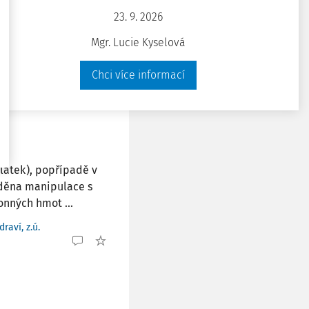
23. 9. 2026
ny pro vystoupení a
portovní haly,
Mgr. Lucie Kyselová
. na open air ...
Chci více informací
raví, z.ú.
látek), popřípadě v
áděna manipulace s
nných hmot ...
raví, z.ú.