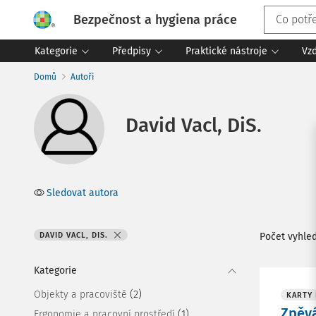
Bezpečnost a hygiena práce
Kategorie
Předpisy
Praktické nástroje
Vz
Domů
Autoři
David Vacl, DiS.
Sledovat autora
DAVID VACL, DIS.
Počet vyhle
Kategorie
(2)
Objekty a pracoviště
KARTY
Zpěv
(1)
Ergonomie a pracovní prostředí