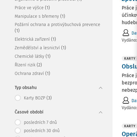
(1)
Práce 
Práce ve výšce
účinkov
(1)
Manipulace s břemeny
hudebn
Požární ochrana a protivýbuchová prevence
(1)
Da
(1)
Elektrická zařízení
Vydáno
(1)
Zemědělství a lesnictví
(1)
Chemické látky
KARTY
(2)
Řízení rizik
Obslu
(1)
Ochrana zdraví
Práce 
bezpro
Typ obsahu
nebezp
(3)
Karty BOZP
Da
Vydáno
Časové období
posledních 7 dnů
KARTY
posledních 30 dnů
Oper