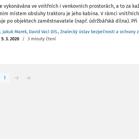
je vykonávána ve vnitřních i venkovních prostorách, a to za ka
ním místem obsluhy traktoru je jeho kabina. V rámci vnitřních
je po objektech zaměstnavatele (např. údržbářská dílna). Při ří
g. Jakub Marek
,
David Vacl DiS.
,
Znalecký ústav bezpečnosti a ochrany zd
:
5. 3. 2020
/
3 minuty čtení
1