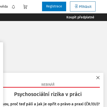
Registrace
ověda
Přihlásit
Koupit předplatné
 podle
:
Nejnovější
Nejstarší
WEBINÁŘ
Psychosociální rizika v práci
 jsou, proč teď pálí a jak je opřít o právo a praxi (ČR/EU)?