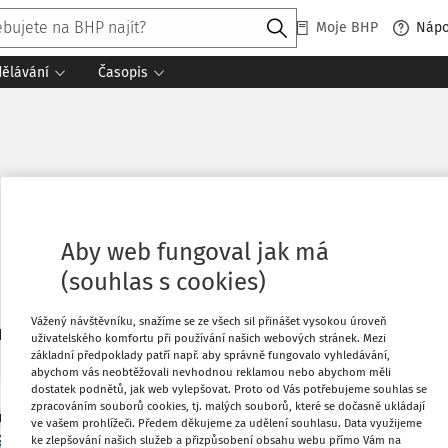
Moje BHP
Náp
dělávání
Časopis
Aby web fungoval jak má
(souhlas s cookies)
Vážený návštěvníku, snažíme se ze všech sil přinášet vysokou úroveň
3
daných dokumentů:
Řadit
uživatelského komfortu při používání našich webových stránek. Mezi
základní předpoklady patří např. aby správně fungovalo vyhledávání,
abychom vás neobtěžovali nevhodnou reklamou nebo abychom měli
dostatek podnětů, jak web vylepšovat. Proto od Vás potřebujeme souhlas se
zpracováním souborů cookies, tj. malých souborů, které se dočasně ukládají
 BOZP
ve vašem prohlížeči. Předem děkujeme za udělení souhlasu. Data využijeme
Co
ák
ke zlepšování našich služeb a přizpůsobení obsahu webu přímo Vám na