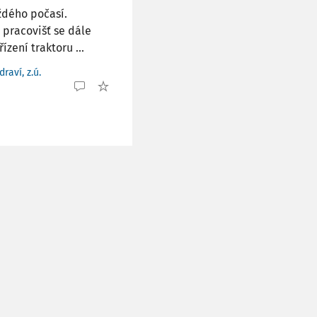
ždého počasí.
 pracovišť se dále
zení traktoru ...
raví, z.ú.