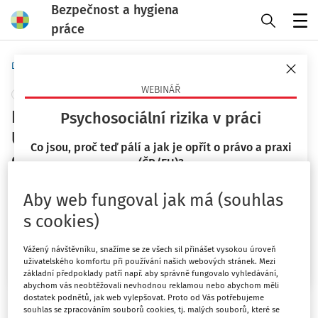
Bezpečnost a hygiena
práce
Menu
Domů
Předpisy
Technické normy
WEBINÁŘ
+ PŘIDAT VLASTNÍ
Bezpečnost strojních zařízení -
Psychosociální rizika v práci
Umístění ochranných zařízení s
Co jsou, proč teď pálí a jak je opřít o právo a praxi
ohledem na přiblížení lidského těla
(ČR/EU)?
Česká agentura pro standardizaci
23. 9. 2026
Aby web fungoval jak má (souhlas
Vydáno
:
1. 6. 2025
Mgr. Lucie Kyselová
s cookies)
Bezpečnost strojních zařízení -
Chci více informací
Vážený návštěvníku, snažíme se ze všech sil přinášet vysokou úroveň
Umístění ochranných zařízení s
uživatelského komfortu při používání našich webových stránek. Mezi
základní předpoklady patří např. aby správně fungovalo vyhledávání,
ohledem na přiblížení lidského
abychom vás neobtěžovali nevhodnou reklamou nebo abychom měli
dostatek podnětů, jak web vylepšovat. Proto od Vás potřebujeme
souhlas se zpracováním souborů cookies, tj. malých souborů, které se