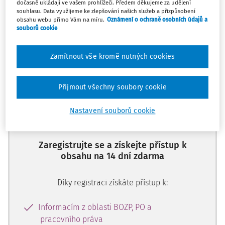
těla
dočasně ukládají ve vašem prohlížeči. Předem děkujeme za udělení
souhlasu. Data využijeme ke zlepšování našich služeb a přizpůsobení
obsahu webu přímo Vám na míru.
Oznámení o ochraně osobních údajů a
souborů cookie
Máte předplatné?
Přihlaste se
Zamítnout vše kromě nutných cookies
Přijmout všechny soubory cookie
Tento dokument je jen pro
předplatitele
Nastavení souborů cookie
Zaregistrujte se a získejte přístup k
obsahu na 14 dní zdarma
Díky registraci získáte přístup k:
Informacím z oblasti BOZP, PO a
pracovního práva