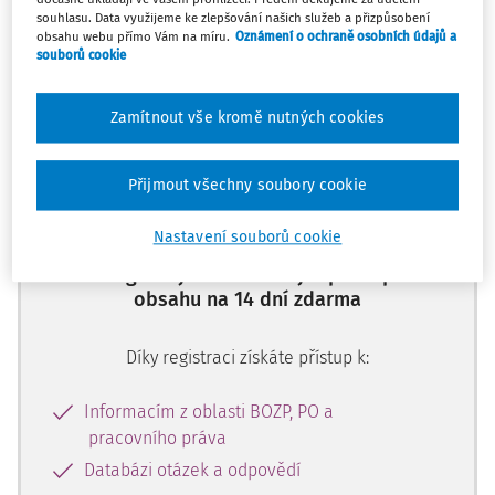
souhlasu. Data využijeme ke zlepšování našich služeb a přizpůsobení
obsahu webu přímo Vám na míru.
Oznámení o ochraně osobních údajů a
Máte předplatné?
Přihlaste se
souborů cookie
Zamítnout vše kromě nutných cookies
Tento dokument je jen pro
Přijmout všechny soubory cookie
předplatitele
Nastavení souborů cookie
Zaregistrujte se a získejte přístup k
obsahu na 14 dní zdarma
Díky registraci získáte přístup k:
Informacím z oblasti BOZP, PO a
pracovního práva
Databázi otázek a odpovědí