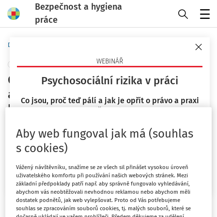
Bezpečnost a hygiena
práce
Menu
Domů
Předpisy
Technické normy
WEBINÁŘ
+ PŘIDAT VLASTNÍ
Grafické značky - Bezpečnostní barvy
Psychosociální rizika v práci
a bezpečnostní značky - Registrované
Co jsou, proč teď pálí a jak je opřít o právo a praxi
bezpečnostní značky
(ČR/EU)?
Česká agentura pro standardizaci
23. 9. 2026
Aby web fungoval jak má (souhlas
Vydáno
:
1. 6. 2025
s cookies)
Mgr. Lucie Kyselová
Grafické značky - Bezpečnostní
Vážený návštěvníku, snažíme se ze všech sil přinášet vysokou úroveň
Chci více informací
barvy a bezpečnostní značky -
uživatelského komfortu při používání našich webových stránek. Mezi
základní předpoklady patří např. aby správně fungovalo vyhledávání,
abychom vás neobtěžovali nevhodnou reklamou nebo abychom měli
Registrované bezpečnostní značky
dostatek podnětů, jak web vylepšovat. Proto od Vás potřebujeme
souhlas se zpracováním souborů cookies, tj. malých souborů, které se
dočasně ukládají ve vašem prohlížeči. Předem děkujeme za udělení