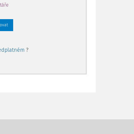
táře
rovat
edplatném
?