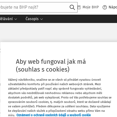
Moje BHP
Náp
dělávání
Časopis
pro tvorbu, bezpečnou manipulaci 
Aby web fungoval jak má
(souhlas s cookies)
Vážený návštěvníku, snažíme se ze všech sil přinášet vysokou úroveň
ipulačních jednotek a pro jejich
Oblíbené
uživatelského komfortu při používání našich webových stránek. Mezi
základní předpoklady patří např. aby správně fungovalo vyhledávání,
abychom vás neobtěžovali nevhodnou reklamou nebo abychom měli
dostatek podnětů, jak web vylepšovat. Proto od Vás potřebujeme souhlas se
Stáhnout
notek (kap. 3), manipulaci s nimi při
zpracováním souborů cookies, tj. malých souborů, které se dočasně ukládají
ve vašem prohlížeči. Předem děkujeme za udělení souhlasu. Data využijeme
ezpečného stohování manipulačních
ke zlepšování našich služeb a přizpůsobení obsahu webu přímo Vám na
y
Co
Tisknout
míru.
Oznámení o ochraně osobních údajů a souborů cookie