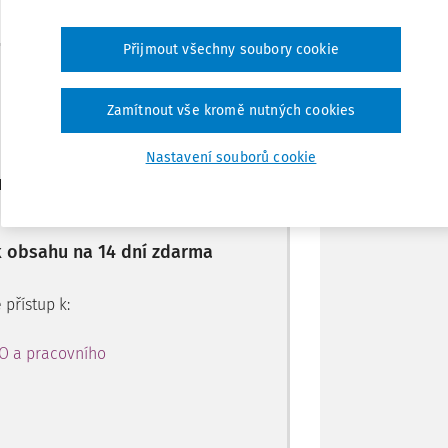
Přijmout všechny soubory cookie
Sdílet
Máte předplatné?
Přihlaste se
Zamítnout vše kromě nutných cookies
Poznámka
Nastavení souborů cookie
ro předplatitele
 k obsahu na 14 dní zdarma
 přístup k:
PO a pracovního