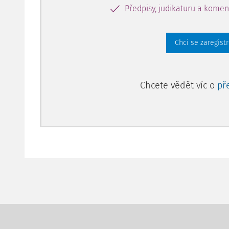
Předpisy, judikaturu a komen
Chci se zaregist
Chcete vědět víc o
př