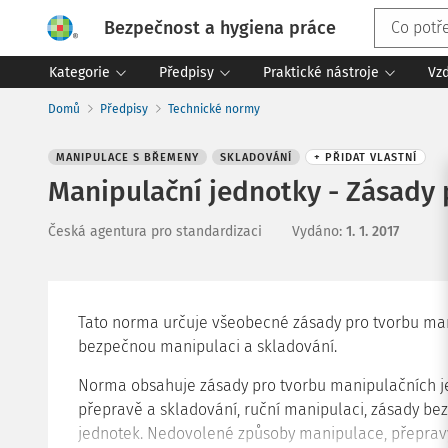
Bezpečnost a hygiena práce
Kategorie
Předpisy
Praktické nástroje
Vz
Domů
Předpisy
Technické normy
MANIPULACE S BŘEMENY
SKLADOVÁNÍ
+ PŘIDAT VLASTNÍ
Manipulační jednotky - Zásady 
Česká agentura pro standardizaci
Vydáno
:
1. 1. 2017
Tato norma určuje všeobecné zásady pro tvorbu man
bezpečnou manipulaci a skladování.
Norma obsahuje zásady pro tvorbu manipulačních jed
přepravě a skladování, ruční manipulaci, zásady b
jednotek. Nedovolené způsoby manipulace, přeprav