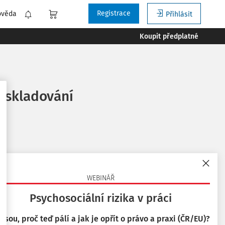
Registrace
ověda
Přihlásit
Koupit předplatné
a skladování
WEBINÁŘ
Psychosociální rizika v práci
 jsou, proč teď pálí a jak je opřít o právo a praxi (ČR/EU)?