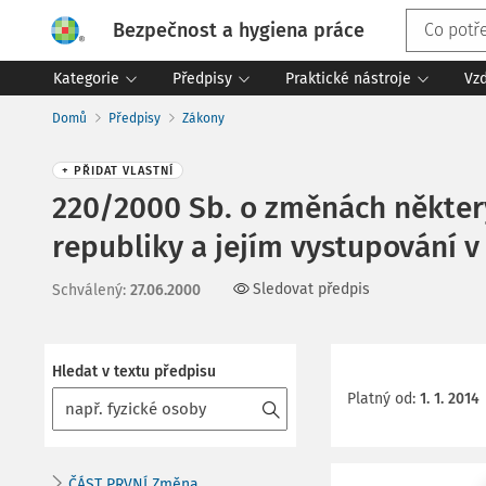
Bezpečnost a hygiena práce
Kategorie
Předpisy
Praktické nástroje
Vz
Domů
Předpisy
Zákony
+ PŘIDAT VLASTNÍ
220/2000 Sb. o změnách některý
republiky a jejím vystupování v
Sledovat předpis
Schválený
:
27.06.2000
Hledat v textu předpisu
Platný od
:
1. 1. 2014
ČÁST PRVNÍ Změna