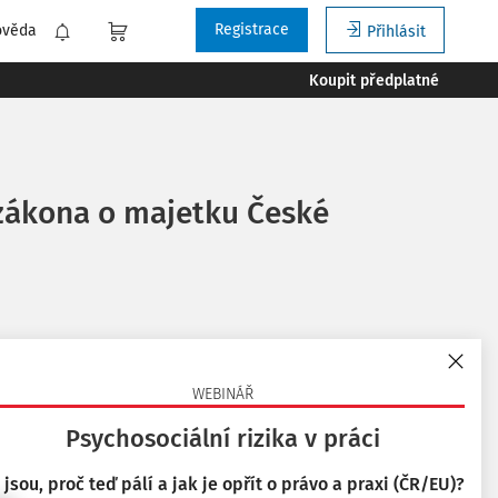
Registrace
ověda
Přihlásit
Koupit předplatné
 zákona o majetku České
WEBINÁŘ
Tisknout
Vyzkoušejte aplikaci
Bezpečnost a hygiena
Psychosociální rizika v práci
práce
Oblíbené
 jsou, proč teď pálí a jak je opřít o právo a praxi (ČR/EU)?
na 14 dní zdarma.