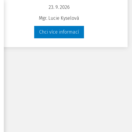
23. 9. 2026
Sdílet
Chci přístup zdarma
Mgr. Lucie Kyselová
Stáhnout
Máte už předplatné?
Přihlaste se
Chci více informací
Poznámka