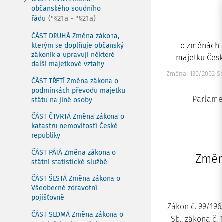
občanského soudního
("§21a - "§21a)
řádu
ČÁST DRUHÁ Změna zákona,
o změnách n
kterým se doplňuje občanský
zákoník a upravují některé
majetku Česk
další majetkové vztahy
Změna: 130/2002 S
ČÁST TŘETÍ Změna zákona o
podmínkách převodu majetku
Parlamen
státu na jiné osoby
ČÁST ČTVRTÁ Změna zákona o
katastru nemovitostí České
republiky
ČÁST PÁTÁ Změna zákona o
Změn
státní statistické službě
ČÁST ŠESTÁ Změna zákona o
Všeobecné zdravotní
pojišťovně
Zákon č. 99/196
ČÁST SEDMÁ Změna zákona o
Sb., zákona č.