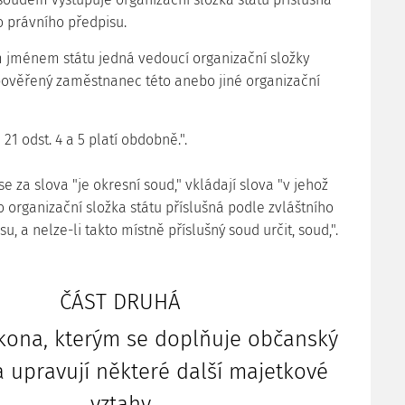
o právního předpisu.
 jménem státu jedná vedoucí organizační složky
pověřený zaměstnanec této anebo jiné organizační
21 odst. 4 a 5 platí obdobně.".
 se za slova "je okresní soud," vkládají slova "v jehož
 organizační složka státu příslušná podle zvláštního
u, a nelze-li takto místně příslušný soud určit, soud,".
ČÁST DRUHÁ
ona, kterým se doplňuje občanský
a upravují některé další majetkové
vztahy