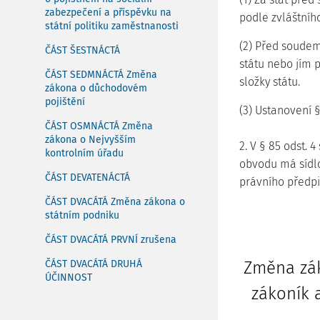
zabezpečení a příspěvku na
podle zvláštníh
státní politiku zaměstnanosti
(2) Před soudem
ČÁST ŠESTNÁCTÁ
státu nebo jím 
ČÁST SEDMNÁCTÁ Změna
složky státu.
zákona o důchodovém
pojištění
(3) Ustanovení § 
ČÁST OSMNÁCTÁ Změna
zákona o Nejvyšším
2. V § 85 odst. 4
kontrolním úřadu
obvodu má sídlo
ČÁST DEVATENÁCTÁ
právního předpis
ČÁST DVACÁTÁ Změna zákona o
státním podniku
ČÁST DVACÁTÁ PRVNÍ zrušena
ČÁST DVACÁTÁ DRUHÁ
Změna zák
ÚČINNOST
zákoník 