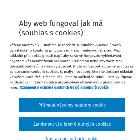
220/2000 Sb.
ZÁKON
Aby web fungoval jak má
ze dne 27. června 2000
ěkterých zákonů v souvislosti s přijetím zákona o
(souhlas s cookies)
é republiky a jejím vystupování v právních vztazích
Vážený návštěvníku, snažíme se ze všech sil přinášet vysokou úroveň
b.
Změna: 364/2000 Sb.
Změna: 264/2006 Sb.
Změna: 256/2013
uživatelského komfortu při používání našich webových stránek. Mezi
Sb.
základní předpoklady patří např. aby správně fungovalo vyhledávání,
abychom vás neobtěžovali nevhodnou reklamou nebo abychom měli
t se usnesl na tomto zákoně České republiky:
dostatek podnětů, jak web vylepšovat. Proto od Vás potřebujeme souhlas se
zpracováním souborů cookies, tj. malých souborů, které se dočasně ukládají
ve vašem prohlížeči. Předem děkujeme za udělení souhlasu. Data využijeme
ke zlepšování našich služeb a přizpůsobení obsahu webu přímo Vám na
ČÁST PRVNÍ
míru.
Oznámení o ochraně osobních údajů a souborů cookie
a občanského soudního řádu
Přijmout všechny soubory cookie
Čl.I
Zamítnout vše kromě nutných cookies
3 Sb., občanský soudní řád, ve znění zákona č. 36/1967
 158/1969 Sb., zákona č. 49/1973 Sb., zákona č. 20/1975
Nastavení souborů cookie