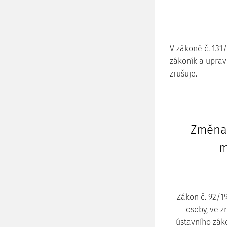
V zákoně č. 131
zákoník a upravu
zrušuje.
Změna
m
Zákon č. 92/1
osoby, ve z
ústavního záko