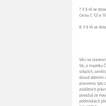
7. V § 45 se do
čarou č. 12) a 15)
8. V § 45 se do
Věci ve vlastnic
Sb., o majetku 
vztazích, zanik
dosud státními 
pravomoc tyto o
zvláštních právn
považují za maje
podmínkách přev