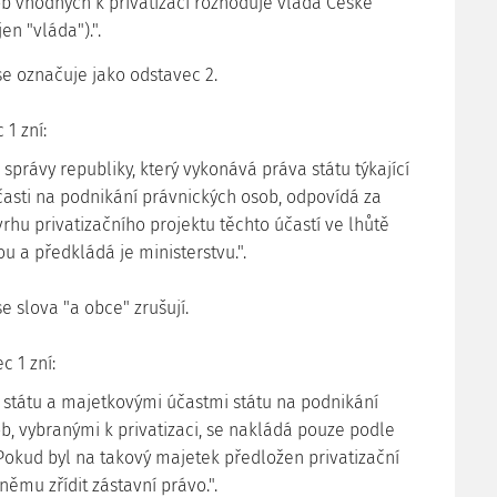
b vhodných k privatizaci rozhoduje vláda České
en "vláda").".
se označuje jako odstavec 2.
 1 zní:
í správy republiky, který vykonává práva státu týkající
asti na podnikání právnických osob, odpovídá za
rhu privatizačního projektu těchto účastí ve lhůtě
u a předkládá je ministerstvu.".
 se slova "a obce" zrušují.
c 1 zní:
 státu a majetkovými účastmi státu na podnikání
b, vybranými k privatizaci, se nakládá pouze podle
Pokud byl na takový majetek předložen privatizační
 němu zřídit zástavní právo.".