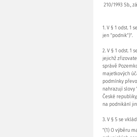
210/1993 Sb., z
1. V § 1 odst. 1 
jen "podnik")".
2. V § 1 odst. 1
jejichž zřizovat
správě Pozemkov
majetkových úča
podmínky převod
nahrazují slovy
České republiky
na podnikání ji
3. V § 5 se vklád
"(1) O výběru m