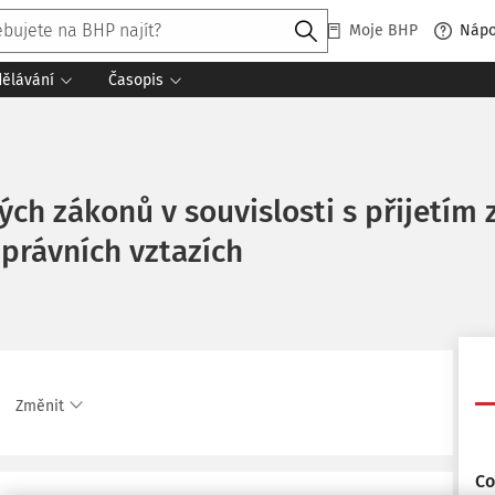
Moje BHP
Náp
dělávání
Časopis
ch zákonů v souvislosti s přijetím
 právních vztazích
Změnit
Co