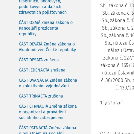
resortních, oborových,
Sb., zákona č. 1
podnikových a dalších
zdravotních pojišťovnách
Sb., zákona č. 
Sb., zákona č. 
ČÁST OSMÁ Změna zákona o
Sb., zákona č. 
Kanceláři prezidenta
republiky
Sb., zákona č. 1
Sb., nálezu Ús
ČÁST DEVÁTÁ Změna zákona o
Akademii věd České republiky
nálezu Ústav
zákona č. 227/
ČÁST DESÁTÁ zrušena
zákona č. 165/19
ČÁST JEDENÁCTÁ zrušena
nálezu Ústavní
č. 30/2000 Sb.,
ČÁST DVANÁCTÁ Změna zákona
o kolektivním vyjednávání
č. 130/2
ČÁST TŘINÁCTÁ zrušena
1. § 21a zní:
ČÁST ČTRNÁCTÁ Změna zákona
o organizaci a provádění
sociálního zabezpečení
ČÁST PATNÁCTÁ Změna zákona
o pojistném na sociální
(1) Za stát před