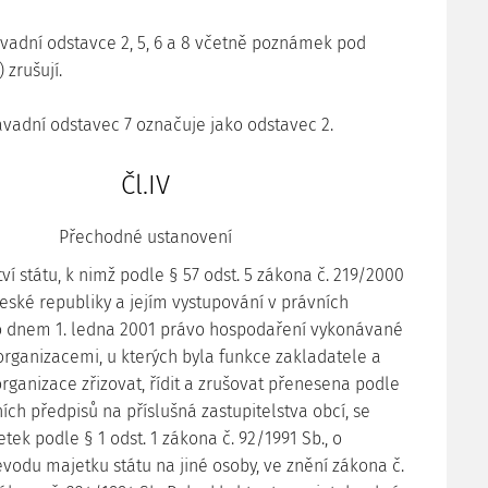
savadní odstavce 2, 5, 6 a 8 včetně poznámek pod
 zrušují.
savadní odstavec 7 označuje jako odstavec 2.
Čl.IV
Přechodné ustanovení
tví státu, k nimž podle § 57 odst. 5 zákona č. 219/2000
České republiky a jejím vystupování v právních
lo dnem 1. ledna 2001 právo hospodaření vykonávané
organizacemi, u kterých byla funkce zakladatele a
rganizace zřizovat, řídit a zrušovat přenesena podle
ích předpisů na příslušná zastupitelstva obcí, se
tek podle § 1 odst. 1 zákona č. 92/1991 Sb., o
odu majetku státu na jiné osoby, ve znění zákona č.