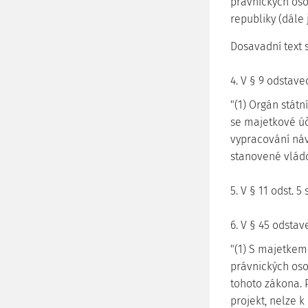
právnických oso
republiky (dále j
Dosavadní text 
4. V § 9 odstavec
"(1) Orgán státn
se majetkové úč
vypracování náv
stanovené vládo
5. V § 11 odst. 5
6. V § 45 odstave
"(1) S majetkem
právnických oso
tohoto zákona. 
projekt, nelze k