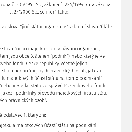
ákona č. 306/1993 Sb., zákona č. 224/1994 Sb. a zákona
č. 27/2000 Sb., se mění takto:
se za slova "jiné státní organizace" vkládají slova "(dále
 se slova "nebo majetku státu v užívání organizací,
elem jsou obce (dále jen "podnik"), nebo který je ve
ého fondu České republiky, včetně jejich
stí na podnikání jiných právnických osob, jakož i
u majetkových účastí státu na tomto podnikání"
 "nebo majetku státu ve správě Pozemkového fondu
, jakož i podmínky převodu majetkových účastí státu
ných právnických osob".
á odstavec 1, který zní:
ajetku a majetkových účastí státu na podnikání