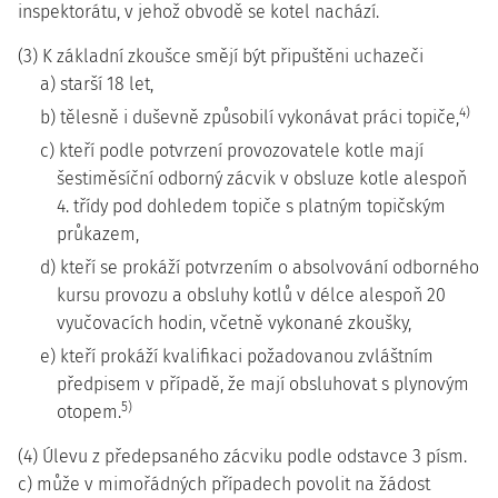
inspektorátu, v jehož obvodě se kotel nachází.
(3) K základní zkoušce smějí být připuštěni uchazeči
a) starší 18 let,
4)
b) tělesně i duševně způsobilí vykonávat práci topiče,
c) kteří podle potvrzení provozovatele kotle mají
šestiměsíční odborný zácvik v obsluze kotle alespoň
4. třídy pod dohledem topiče s platným topičským
průkazem,
d) kteří se prokáží potvrzením o absolvování odborného
kursu provozu a obsluhy kotlů v délce alespoň 20
vyučovacích hodin, včetně vykonané zkoušky,
e) kteří prokáží kvalifikaci požadovanou zvláštním
předpisem v případě, že mají obsluhovat s plynovým
5)
otopem.
(4) Úlevu z předepsaného zácviku podle odstavce 3 písm.
c) může v mimořádných případech povolit na žádost