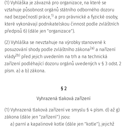
(1) Vyhláška je závazná pro organizace, na které se
vztahuje působnost orgánů státního odborného dozoru
1)
nad bezpečností práce,
a pro právnické a fyzické osoby,
které vykonávají podnikatelskou činnost podle zvláštních
předpisů 6) (dále jen "organizace").
(2) Vyhláška se nevztahuje na výrobky stanovené k
2a)
posuzování shody podle zvláštního zákona
a nařízení
2b)
vlády
před jejich uvedením na trh a na technická
zařízení podléhající dozoru orgánů uvedených v § 3 odst. 2
písm. a) a b) zákona.
§ 2
Vyhrazená tlaková zařízení
(1) Vyhrazená tlaková zařízení ve smyslu § 4 písm. d) až g)
zákona (dále jen "zařízení") jsou:
a) parní a kapalinové kotle (dále jen "kotle"), jejichž