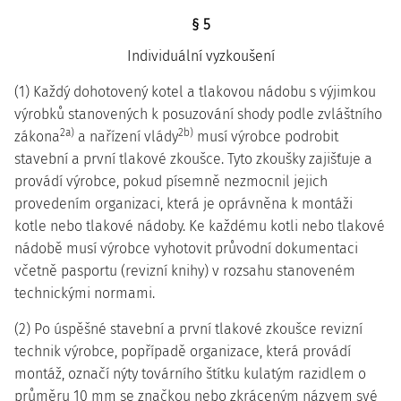
§ 5
Individuální vyzkoušení
(1) Každý dohotovený kotel a tlakovou nádobu s výjimkou
výrobků stanovených k posuzování shody podle zvláštního
2a)
2b)
zákona
a nařízení vlády
musí výrobce podrobit
stavební a první tlakové zkoušce. Tyto zkoušky zajišťuje a
provádí výrobce, pokud písemně nezmocnil jejich
provedením organizaci, která je oprávněna k montáži
kotle nebo tlakové nádoby. Ke každému kotli nebo tlakové
nádobě musí výrobce vyhotovit průvodní dokumentaci
včetně pasportu (revizní knihy) v rozsahu stanoveném
technickými normami.
(2) Po úspěšné stavební a první tlakové zkoušce revizní
technik výrobce, popřípadě organizace, která provádí
montáž, označí nýty továrního štítku kulatým razidlem o
průměru 10 mm se značkou nebo zkráceným názvem své