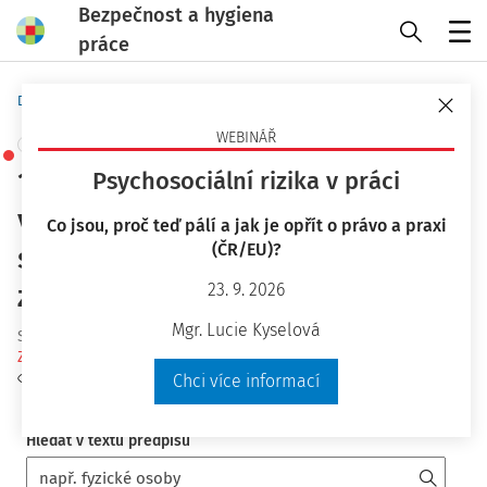
Bezpečnost a hygiena
práce
Menu
Domů
Předpisy
Vyhlášky
WEBINÁŘ
+ PŘIDAT VLASTNÍ
18/1979 Sb. , kterou se určují
Psychosociální rizika v práci
vyhrazená tlaková zařízení a
Co jsou, proč teď pálí a jak je opřít o právo a praxi
(ČR/EU)?
stanoví některé podmínky k
zajištění jejich bezpečnosti
23. 9. 2026
Mgr. Lucie Kyselová
Schválený
:
22.01.1979
Zrušený
:
01.07.2022
Sledovat předpis
Chci více informací
Hledat v textu předpisu