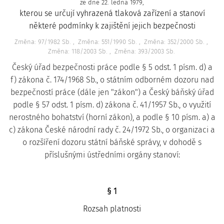
ze dne 22. ledna 1979,
kterou se určují vyhrazená tlaková zařízení a stanoví
některé podmínky k zajištění jejich bezpečnosti
Změna: 97/1982 Sb.
Změna: 551/1990 Sb.
Změna: 352/2000 Sb.
Změna: 118/2003 Sb.
Změna: 393/2003 Sb.
Český úřad bezpečnosti práce podle § 5 odst. 1 písm. d) a
f) zákona č. 174/1968 Sb., o státním odborném dozoru nad
bezpečností práce (dále jen "zákon") a Český báňský úřad
podle § 57 odst. 1 písm. d) zákona č. 41/1957 Sb., o využití
nerostného bohatství (horní zákon), a podle § 10 písm. a) a
c) zákona České národní rady č. 24/1972 Sb., o organizaci a
o rozšíření dozoru státní báňské správy, v dohodě s
příslušnými ústředními orgány stanoví:
§ 1
Rozsah platnosti