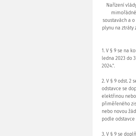
Nařízení vlády
mimořádné t
soustavách a o
plynu na ztráty
1. V § 9 se na k
ledna 2023 do 3
2024.".
2. V § 9 odst. 2 
odstavce se dop
elektřinou nebo
přiměřeného zis
nebo novou žádo
podle odstavce 7
3. V § 9 se doplň