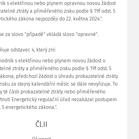
ík s elektřinou nebo plynem opravnou novou žádost
atelné ztráty a přiměřeného zisku podle § 19f odst. 5
etického zákona nejpozději do 22. května 2024.".
2 se za slovo "případě" vkládá slovo "opravné".
ňuje odstavec 4, který zní:
chodník s elektřinou nebo plynem novou žádost o
elné ztráty a přiměřeného zisku podle § 19f odst. 5
ákona, předchozí žádost o úhradu prokazatelné ztráty
isku za stejný kalendářní měsíc se dále nevyřizuje. To
y té části prokazatelné ztráty nebo přiměřeného
skytnutí Energetický regulační úřad nezakázal postupem
. 5 energetického zákona.".
Čl.II