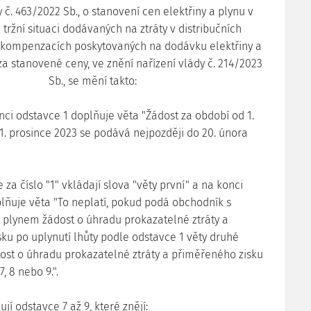
 č. 463/2022 Sb., o stanovení cen elektřiny a plynu v
ržní situaci dodávaných na ztráty v distribučních
 kompenzacích poskytovaných na dodávku elektřiny a
 za stanovené ceny, ve znění nařízení vlády č. 214/2023
Sb., se mění takto:
onci odstavce 1 doplňuje věta "Žádost za období od 1.
1. prosince 2023 se podává nejpozději do 20. února
se za číslo "1" vkládají slova "věty první" a na konci
lňuje věta "To neplatí, pokud podá obchodník s
 plynem žádost o úhradu prokazatelné ztráty a
ku po uplynutí lhůty podle odstavce 1 věty druhé
st o úhradu prokazatelné ztráty a přiměřeného zisku
, 8 nebo 9.".
ují odstavce 7 až 9, které znějí: