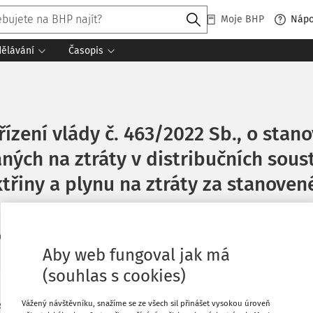
Moje BHP
Náp
dělávání
Časopis
ízení vlády č. 463/2022 Sb., o stano
ných na ztráty v distribučních sou
iny a plynu na ztráty za stanovené
předpis
Aby web fungoval jak má
(souhlas s cookies)
Co
Vážený návštěvníku, snažíme se ze všech sil přinášet vysokou úroveň
4