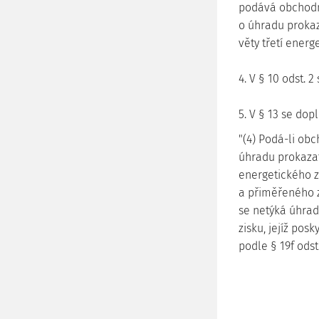
podává obchodn
o úhradu prokaz
věty třetí energ
4. V § 10 odst. 
5. V § 13 se dopl
"(4) Podá-li ob
úhradu prokazat
energetického z
a přiměřeného z
se netýká úhrad
zisku, jejíž po
podle § 19f odst