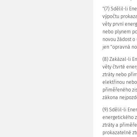
"(7) Sdělil-li E
výpočtu prokaza
věty první ener
nebo plynem pod
novou žádost o 
jen "opravná no
(8) Zakázal-li E
věty čtvrté ene
ztráty nebo při
elektřinou nebo
přiměřeného zis
zákona nejpozdě
(9) Sdělil-li En
energetického z
ztráty a přiměř
prokazatelné zt