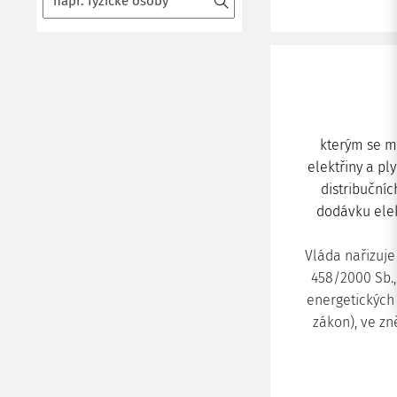
kterým se mě
elektřiny a pl
distribuční
dodávku elek
Vláda nařizuje 
458/2000 Sb.,
energetických
zákon), ve zn