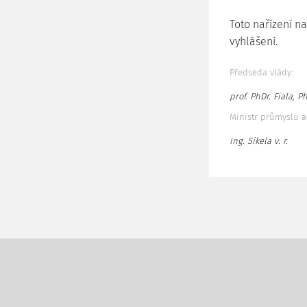
Toto nařízení n
vyhlášení.
Předseda vlády:
prof. PhDr. Fiala, Ph.
Ministr průmyslu 
Ing. Síkela v. r.