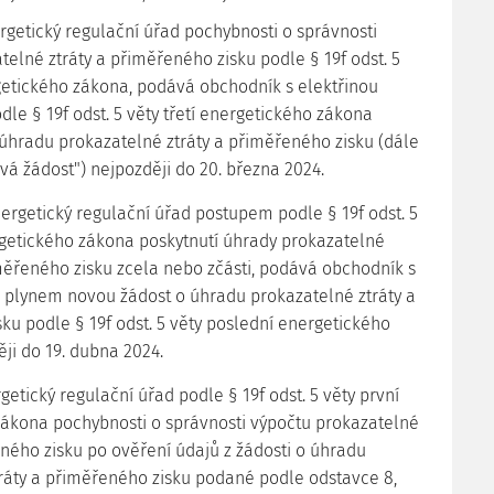
nergetický regulační úřad pochybnosti o správnosti
telné ztráty a přiměřeného zisku podle § 19f odst. 5
getického zákona, podává obchodník s elektřinou
le § 19f odst. 5 věty třetí energetického zákona
úhradu prokazatelné ztráty a přiměřeného zisku (dále
vá žádost") nejpozději do 20. března 2024.
nergetický regulační úřad postupem podle § 19f odst. 5
rgetického zákona poskytnutí úhrady prokazatelné
měřeného zisku zcela nebo zčásti, podává obchodník s
 plynem novou žádost o úhradu prokazatelné ztráty a
ku podle § 19f odst. 5 věty poslední energetického
ji do 19. dubna 2024.
ergetický regulační úřad podle § 19f odst. 5 věty první
ákona pochybnosti o správnosti výpočtu prokazatelné
eného zisku po ověření údajů z žádosti o úhradu
ráty a přiměřeného zisku podané podle odstavce 8,