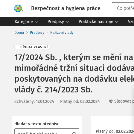
Bezpečnost a hygiena práce
Kategorie
Předpisy
Praktické nástroje
Vz
Domů
Předpisy
Nařízení vlady
+ PŘIDAT VLASTNÍ
17/2024 Sb. , kterým se mění nař
mimořádné tržní situaci dodáva
poskytovaných na dodávku elektř
vlády č. 214/2023 Sb.
Sledovat 
Schválený
:
17.01.2024
Platný od
:
02.02.2024
Hledat v textu předpisu
Platný od
:
02.02.202