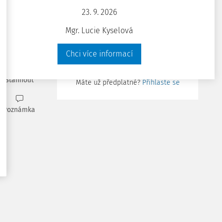
Bezpečnost a hygiena
23. 9. 2026
práce
Oblíbené
Mgr. Lucie Kyselová
na 14 dní zdarma.
Sdílet
Chci více informací
Chci přístup zdarma
Stáhnout
Máte už předplatné?
Přihlaste se
Poznámka