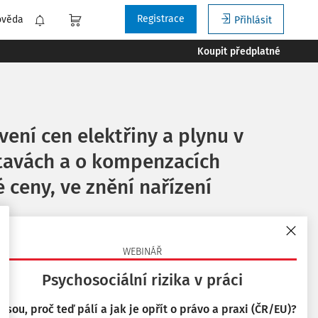
Registrace
ověda
Přihlásit
Koupit předplatné
vení cen elektřiny a plynu v
stavách a o kompenzacích
 ceny, ve znění nařízení
WEBINÁŘ
Psychosociální rizika v práci
Tisknout
 jsou, proč teď pálí a jak je opřít o právo a praxi (ČR/EU)?
Vyzkoušejte aplikaci