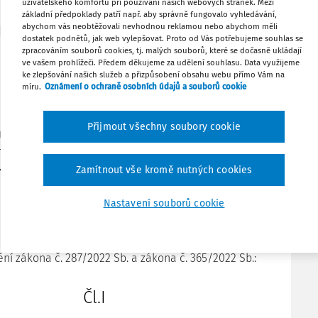
uživatelského komfortu při používání našich webových stránek. Mezi
základní předpoklady patří např. aby správně fungovalo vyhledávání,
abychom vás neobtěžovali nevhodnou reklamou nebo abychom měli
dostatek podnětů, jak web vylepšovat. Proto od Vás potřebujeme souhlas se
zpracováním souborů cookies, tj. malých souborů, které se dočasně ukládají
ve vašem prohlížeči. Předem děkujeme za udělení souhlasu. Data využijeme
17/2024 Sb.
ke zlepšování našich služeb a přizpůsobení obsahu webu přímo Vám na
NAŘÍZENÍ VLÁDY
míru.
Oznámení o ochraně osobních údajů a souborů cookie
ze dne 17. ledna 2024,
ní nařízení vlády č. 463/2022 Sb., o stanovení cen
Přijmout všechny soubory cookie
ynu v mimořádné tržní situaci dodávaných na ztráty v
ch soustavách a o kompenzacích poskytovaných na
třiny a plynu na ztráty za stanovené ceny, ve znění
Zamítnout vše kromě nutných cookies
nařízení vlády č. 214/2023 Sb.
Nastavení souborů cookie
k provedení § 19d odst. 1 a 4 a § 19f odst. 8 zákona č.
 o podmínkách podnikání a o výkonu státní správy v
 odvětvích a o změně některých zákonů (energetický
ění zákona č. 287/2022 Sb. a zákona č. 365/2022 Sb.:
Čl.I