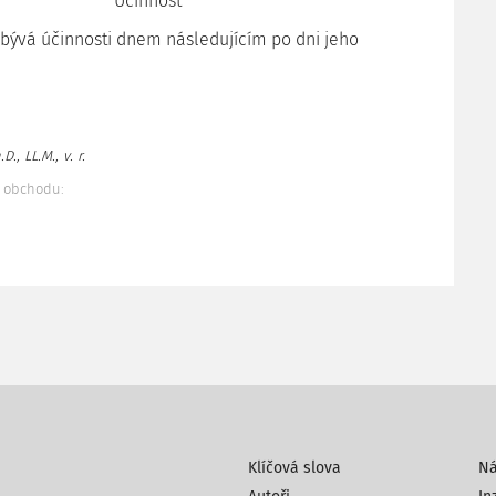
Účinnost
abývá účinnosti dnem následujícím po dni jeho
D., LL.M., v. r.
a obchodu:
Klíčová slova
N