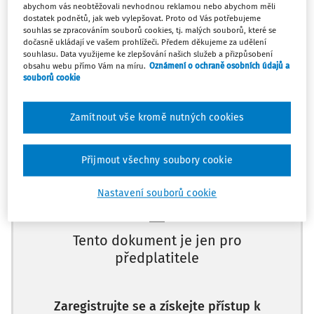
odvodů u více zaměstnavatelů se odvádí jen 15%
abychom vás neobtěžovali nevhodnou reklamou nebo abychom měli
dostatek podnětů, jak web vylepšovat. Proto od Vás potřebujeme
srážková daň? Konkrétní příklad: dohody jedné osoby u
souhlas se zpracováním souborů cookies, tj. malých souborů, které se
společností A, s.r.o. = 11.999 Kč, B, s.r.o. = 11.999 Kč, C, s.r.o.
dočasně ukládají ve vašem prohlížeči. Předem děkujeme za udělení
= 5.600, celkem 29.598 měsíčně, z toho 4.440 Kč 15%
souhlasu. Data využijeme ke zlepšování našich služeb a přizpůsobení
obsahu webu přímo Vám na míru.
Oznámení o ochraně osobních údajů a
srážková daň.
souborů cookie
Odpověď
Zamítnout vše kromě nutných cookies
Máte předplatné?
Přihlaste se
Přijmout všechny soubory cookie
Nastavení souborů cookie
Tento dokument je jen pro
předplatitele
Zaregistrujte se a získejte přístup k