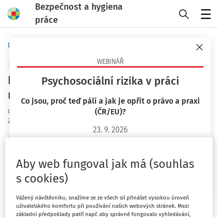
Bezpečnost a hygiena
práce
Menu
Domů
Otázky a odpovědi
WEBINÁŘ
+ PŘIDAT VLASTNÍ
Dohody o provedení práce: pravidla v
Psychosociální rizika v práci
roce 2026
Co jsou, proč teď pálí a jak je opřít o právo a praxi
(ČR/EU)?
OaO ID
:
57343
Zodpovězeno
:
16. 1. 2026
23. 9. 2026
Plné znění otázky
Mgr. Lucie Kyselová
Když bude mít zaměstnanec v roce 2026 dvě nebo i více
Aby web fungoval jak má (souhlas
dohod o provedení práce, každou u jiného
Chci více informací
s cookies)
zaměstnavatele, každou v měsíční hodnotě 11.999 Kč,
bude muset z každé dohody, kromě jedné, odvádět
Vážený návštěvníku, snažíme se ze všech sil přinášet vysokou úroveň
sociální a zdravotní pojištění nebo platí, že v případě
uživatelského komfortu při používání našich webových stránek. Mezi
dohod o provedení práce v maximálním limitu bez
základní předpoklady patří např. aby správně fungovalo vyhledávání,