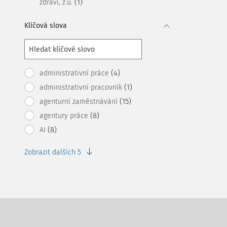
(1)
zdraví, z.ú.
Klíčová slova
(4)
administrativní práce
(1)
administrativní pracovník
(15)
agenturní zaměstnávání
(8)
agentury práce
(8)
AI
Zobrazit dalších 5