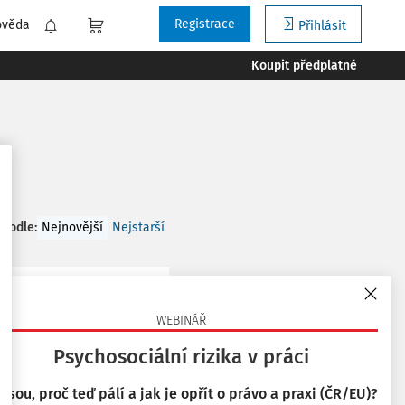
Registrace
ověda
Přihlásit
Koupit předplatné
 podle
:
Nejnovější
Nejstarší
WEBINÁŘ
ny nebo prodejny s
Psychosociální rizika v práci
tředně k prostorám
 jsou, proč teď pálí a jak je opřít o právo a praxi (ČR/EU)?
y. Prodejna je ...