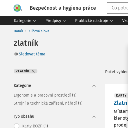
Bezpečnost a hygiena práce
Kategorie
Předpisy
Praktické nástroje
Vz
Domů
Klíčová slova
zlatník
Sledovat téma
ZLATNÍK
Počet vyhle
Kategorie
(1)
Ergonomie a pracovní prostředí
KARTY
Zlatn
(1)
Strojní a technická zařízení, nářadí
Místem
Typ obsahu
klenot
prodej
(1)
Karty BOZP