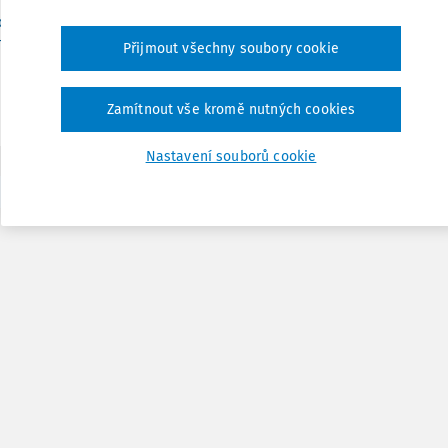
c. RNDr. Mgr. Petr A. Skřehot Ph.D.
,
Ing. Jakub Marek
,
Znalecký ústav bez
aví, z.ú.
Přijmout všechny soubory cookie
:
9. 3. 2023
/
14 minut čtení
Zamítnout vše kromě nutných cookies
Nastavení souborů cookie
1