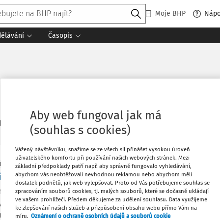
Moje BHP
Náp
dělávání
Časopis
Aby web fungoval jak má
1
daných dokumentů:
Řadit
(souhlas s cookies)
Vážený návštěvníku, snažíme se ze všech sil přinášet vysokou úroveň
uživatelského komfortu při používání našich webových stránek. Mezi
 BOZP
základní předpoklady patří např. aby správně fungovalo vyhledávání,
ík – klenotník – hodinář
abychom vás neobtěžovali nevhodnou reklamou nebo abychom měli
dostatek podnětů, jak web vylepšovat. Proto od Vás potřebujeme souhlas se
 výkonu práce jsou vnitřní prostory zlatnické/hodinářské díl
zpracováním souborů cookies, tj. malých souborů, které se dočasně ukládají
ve vašem prohlížeči. Předem děkujeme za udělení souhlasu. Data využijeme
y, které jsou zpravidla vytápěné nebo klimatizované. Bezpros
ke zlepšování našich služeb a přizpůsobení obsahu webu přímo Vám na
Co
ny nebo dílny mohou náležet příruční sklady se zbožím nebo díl
míru.
Oznámení o ochraně osobních údajů a souborů cookie