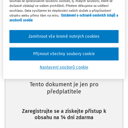
souhlas se zpracováním souborů cookies, tj. malých souborů, které se
vlastnosti a návrh plynových
dočasně ukládají ve vašem prohlížeči. Předem děkujeme za udělení
souhlasu. Data využijeme ke zlepšování našich služeb a přizpůsobení
hasicích zařízení s hasivem
obsahu webu přímo Vám na míru.
Oznámení o ochraně osobních údajů a
souborů cookie
Halocarbon Blend 55
Zamítnout vše kromě nutných cookies
Máte předplatné?
Přihlaste se
Přijmout všechny soubory cookie
Nastavení souborů cookie
Tento dokument je jen pro
předplatitele
Zaregistrujte se a získejte přístup k
obsahu na 14 dní zdarma