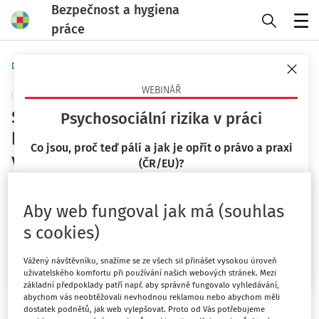
Bezpečnost a hygiena
práce
Menu
Domů
Předpisy
Technické normy
WEBINÁŘ
+ PŘIDAT VLASTNÍ
Stabilní hasicí zařízení - Plynová
Psychosociální rizika v práci
hasicí zařízení - Část 11: Fyzikální
Co jsou, proč teď pálí a jak je opřít o právo a praxi
vlastnosti a návrh plynových hasicích
(ČR/EU)?
zařízení s hasivem Halocarbon Blend
23. 9. 2026
55
Aby web fungoval jak má (souhlas
Mgr. Lucie Kyselová
Česká agentura pro standardizaci
s cookies)
Vydáno
:
1. 12. 2024
Chci více informací
Vážený návštěvníku, snažíme se ze všech sil přinášet vysokou úroveň
Stabilní hasicí zařízení - Plynová
uživatelského komfortu při používání našich webových stránek. Mezi
základní předpoklady patří např. aby správně fungovalo vyhledávání,
abychom vás neobtěžovali nevhodnou reklamou nebo abychom měli
hasicí zařízení - Část 11: Fyzikální
dostatek podnětů, jak web vylepšovat. Proto od Vás potřebujeme