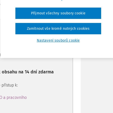
ivy
Přijmout všechny soubory cookie
Sdílet
Máte předplatné?
Přihlaste se
Poznámka
Zamítnout vše kromě nutných cookies
Nastavení souborů cookie
ro předplatitele
 k obsahu na 14 dní zdarma
 přístup k:
PO a pracovního