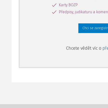
Karty BOZP
Předpisy, judikaturu a komen
Chci se zaregist
Chcete vědět víc o
př