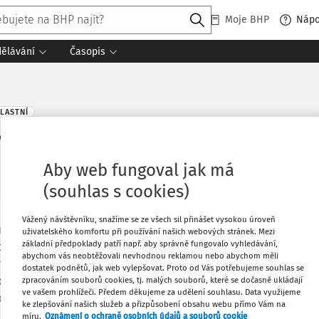
Moje BHP
Náp
dělávání
Časopis
VLASTNÍ
 mentální pracovní zátěži - Část 2:
Aby web fungoval jak má
(souhlas s cookies)
Vážený návštěvníku, snažíme se ze všech sil přinášet vysokou úroveň
pracovních systémů včetně návrhu zadání
Oblíbené
uživatelského komfortu při používání našich webových stránek. Mezi
základní předpoklady patří např. aby správně fungovalo vyhledávání,
 podmínek s ohledem na psychickou zátěž
abychom vás neobtěžovali nevhodnou reklamou nebo abychom měli
ce a využití lidských kapacit, s cílem
dostatek podnětů, jak web vylepšovat. Proto od Vás potřebujeme souhlas se
Stáhnout
draví a bezpečnost, pohodlí, výkon a
zpracováním souborů cookies, tj. malých souborů, které se dočasně ukládají
ve vašem prohlížeči. Předem děkujeme za udělení souhlasu. Data využijeme
ení člověka při práci. Psychická zátěž je
ke zlepšování našich služeb a přizpůsobení obsahu webu přímo Vám na
Co
nických, organizačních a sociálních
Tisknout
míru.
Oznámení o ochraně osobních údajů a souborů cookie