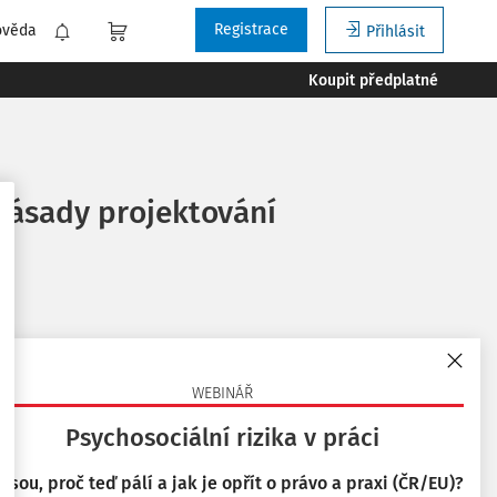
Registrace
ověda
Přihlásit
Koupit předplatné
 Zásady projektování
WEBINÁŘ
Psychosociální rizika v práci
 jsou, proč teď pálí a jak je opřít o právo a praxi (ČR/EU)?