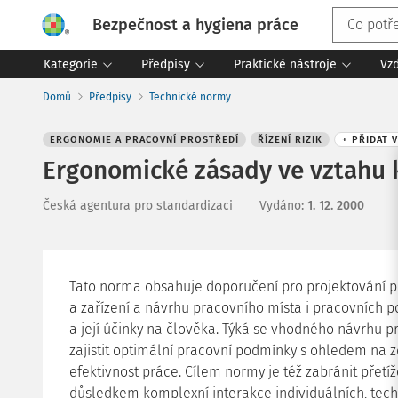
Bezpečnost a hygiena práce
Kategorie
Předpisy
Praktické nástroje
Vz
Domů
Předpisy
Technické normy
ERGONOMIE A PRACOVNÍ PROSTŘEDÍ
ŘÍZENÍ RIZIK
+ PŘIDAT 
Ergonomické zásady ve vztahu k
Česká agentura pro standardizaci
Vydáno
:
1. 12. 2000
Tato norma obsahuje doporučení pro projektování 
a zařízení a návrhu pracovního místa i pracovních
a její účinky na člověka. Týká se vhodného návrhu prá
zajistit optimální pracovní podmínky s ohledem na z
efektivnost práce. Cílem normy je též zabránit přetíž
důsledkem komplexní interakce individuálních, tech