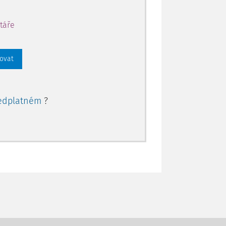
táře
rovat
edplatném
?