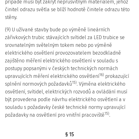
případě musí být zakryt neprůsvitným materiálem, jehož
činitel odrazu světla se blíží hodnotě činitele odrazu této
stěny.
(9) U užívané stavby bude po výměně lineárních
zářivkových trubic stávajících svítidel za LED trubice se
srovnatelným světelným tokem nebo po výměně
elektrického osvětlení provozovatelem bezodkladně
zajištěno měření elektrického osvětlení v souladu s
postupy popsanými v českých technických normách
16)
upravujících měření elektrického osvětlení
prokazující
15)
splnění normových požadavků
. Výměna elektrického
osvětlení, svítidel, elektrických rozvodů a ovládání musí
být provedena podle návrhu elektrického osvětlení a v
souladu s požadavky české technické normy upravující
15)
požadavky na osvětlení pro vnitřní pracoviště
.
§ 15