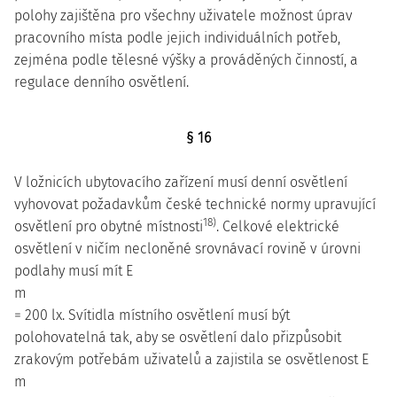
polohy zajištěna pro všechny uživatele možnost úprav
pracovního místa podle jejich individuálních potřeb,
zejména podle tělesné výšky a prováděných činností, a
regulace denního osvětlení.
§ 16
V ložnicích ubytovacího zařízení musí denní osvětlení
vyhovovat požadavkům české technické normy upravující
18)
osvětlení pro obytné místnosti
. Celkové elektrické
osvětlení v ničím necloněné srovnávací rovině v úrovni
podlahy musí mít E
m
= 200 lx. Svítidla místního osvětlení musí být
polohovatelná tak, aby se osvětlení dalo přizpůsobit
zrakovým potřebám uživatelů a zajistila se osvětlenost E
m