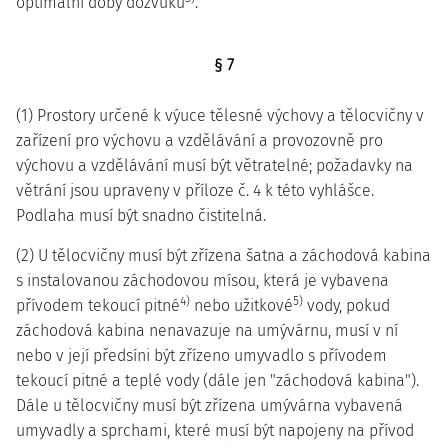
optimální doby dozvuku
.
§ 7
(1) Prostory určené k výuce tělesné výchovy a tělocvičny v
zařízení pro výchovu a vzdělávání a provozovně pro
výchovu a vzdělávání musí být větratelné; požadavky na
větrání jsou upraveny v příloze č. 4 k této vyhlášce.
Podlaha musí být snadno čistitelná.
(2) U tělocvičny musí být zřízena šatna a záchodová kabina
s instalovanou záchodovou mísou, která je vybavena
4)
5)
přívodem tekoucí pitné
nebo užitkové
vody, pokud
záchodová kabina nenavazuje na umývárnu, musí v ní
nebo v její předsíni být zřízeno umyvadlo s přívodem
tekoucí pitné a teplé vody (dále jen "záchodová kabina").
Dále u tělocvičny musí být zřízena umývárna vybavená
umyvadly a sprchami, které musí být napojeny na přívod