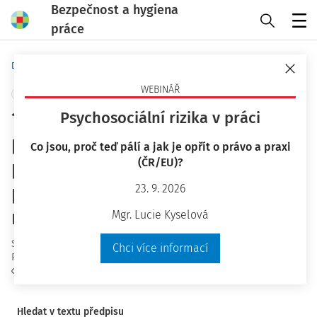
Bezpečnost a hygiena
práce
Menu
Domů
Předpisy
Vyhlášky
WEBINÁŘ
+ PŘIDAT VLASTNÍ
160/2024 Sb. o hygienických
Psychosociální rizika v práci
požadavcích na prostory a
Co jsou, proč teď pálí a jak je opřít o právo a praxi
(ČR/EU)?
provoz zařízení a provozoven
pro výchovu a vzdělávání dětí a
23. 9. 2026
mladistvých a dětských skupin
Mgr. Lucie Kyselová
Schválený
:
10.06.2024
Chci více informací
Platný od
:
01.07.2024
Sledovat předpis
Hledat v textu předpisu