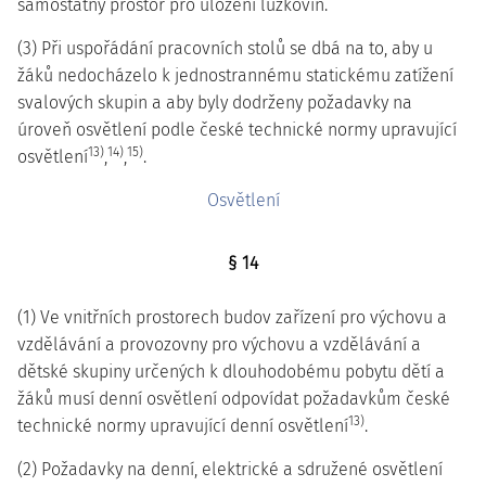
samostatný prostor pro uložení lůžkovin.
(3) Při uspořádání pracovních stolů se dbá na to, aby u
žáků nedocházelo k jednostrannému statickému zatížení
svalových skupin a aby byly dodrženy požadavky na
úroveň osvětlení podle české technické normy upravující
13)
14)
15)
osvětlení
,
,
.
Osvětlení
§ 14
(1) Ve vnitřních prostorech budov zařízení pro výchovu a
vzdělávání a provozovny pro výchovu a vzdělávání a
dětské skupiny určených k dlouhodobému pobytu dětí a
žáků musí denní osvětlení odpovídat požadavkům české
13)
technické normy upravující denní osvětlení
.
(2) Požadavky na denní, elektrické a sdružené osvětlení