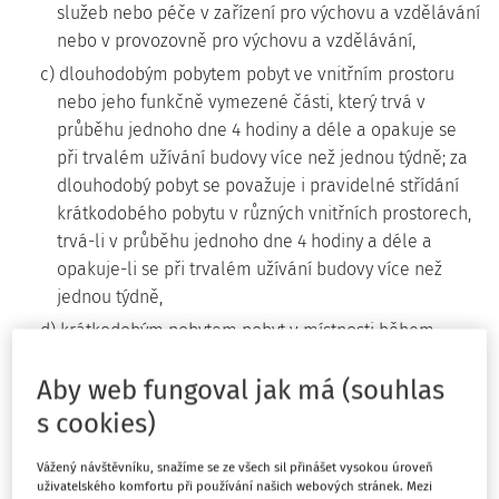
služeb nebo péče v zařízení pro výchovu a vzdělávání
nebo v provozovně pro výchovu a vzdělávání,
c) dlouhodobým pobytem pobyt ve vnitřním prostoru
nebo jeho funkčně vymezené části, který trvá v
průběhu jednoho dne 4 hodiny a déle a opakuje se
při trvalém užívání budovy více než jednou týdně; za
dlouhodobý pobyt se považuje i pravidelné střídání
krátkodobého pobytu v různých vnitřních prostorech,
trvá-li v průběhu jednoho dne 4 hodiny a déle a
opakuje-li se při trvalém užívání budovy více než
jednou týdně,
d) krátkodobým pobytem pobyt v místnosti během
jednoho dne po dobu kratší než 4 hodiny,
Aby web fungoval jak má (souhlas
e) přímo větratelnými prostory prostory větratelné z
s cookies)
venkovního prostoru budovy nebo nuceně větratelné
mechanicky,
Vážený návštěvníku, snažíme se ze všech sil přinášet vysokou úroveň
f) zobrazovací jednotkou zařízení, které mění
uživatelského komfortu při používání našich webových stránek. Mezi