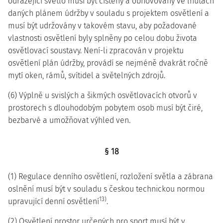
odrážející světlo musí být čištěny a obnovovány ve lhůtách
daných plánem údržby v souladu s projektem osvětlení a
musí být udržovány v takovém stavu, aby požadované
vlastnosti osvětlení byly splněny po celou dobu života
osvětlovací soustavy. Není-li zpracován v projektu
osvětlení plán údržby, provádí se nejméně dvakrát ročně
mytí oken, rámů, svítidel a světelných zdrojů.
(6) Výplně u svislých a šikmých osvětlovacích otvorů v
prostorech s dlouhodobým pobytem osob musí být čiré,
bezbarvé a umožňovat výhled ven.
§ 18
(1) Regulace denního osvětlení, rozložení světla a zábrana
oslnění musí být v souladu s českou technickou normou
13)
upravující denní osvětlení
.
(2) Osvětlení prostor určených pro sport musí být v