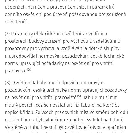
učebnách, hernách a pracovnách snížení parametrů
denního osvětlení pod úroveň požadovanou pro sdružené
14)
osvětlení
.
(7) Parametry elektrického osvětlení ve vnitřních
prostorech budovy zařízení pro výchovu a vzdělávání a
provozovny pro výchovu a vzdělávání a dětské skupiny
musí odpovídat normovým požadavkům české technické
normy upravující požadavky na osvětlení pro vnitřní
15)
pracoviště
.
(8) Osvětlení tabule musí odpovídat normovým
požadavkům české technické normy upravující požadavky
15)
na osvětlení pro vnitřní pracoviště
. Tabule musí mít
matný povrch, což se nevztahuje na tabule, na které se
nepíše křídou. Ze všech pracovních míst ve směru pohledu
na tabuli musí být vyloučeno zrcadlení svítidel na tabuli.
Ve stěně za tabulí nesmí být osvětlovací otvor, v opačném