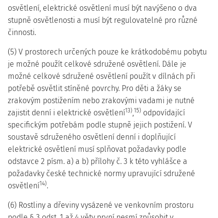
osvětlení, elektrické osvětlení musí být navýšeno o dva
stupně osvětlenosti a musí být regulovatelné pro různé
činnosti.
(5) V prostorech určených pouze ke krátkodobému pobytu
je možné použít celkové sdružené osvětlení. Dále je
možné celkové sdružené osvětlení použít v dílnách při
potřebě osvětlit stíněné povrchy. Pro děti a žáky se
zrakovým postižením nebo zrakovými vadami je nutné
13)
15)
zajistit denní i elektrické osvětlení
,
odpovídající
specifickým potřebám podle stupně jejich postižení. V
soustavě sdruženého osvětlení denní i doplňující
elektrické osvětlení musí splňovat požadavky podle
odstavce 2 písm. a) a b) přílohy č. 3 k této vyhlášce a
požadavky české technické normy upravující sdružené
14)
osvětlení
.
(6) Rostliny a dřeviny vysázené ve venkovním prostoru
podle § 3 odst. 1 až 4 věty první nesmí způsobit v