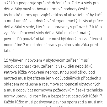
a žáků a podporuje správné držení těla. Židle a stoly pro
děti a žáky musí splňovat normové hodnoty české
11)
technické normy upravující velikostní ukazatele nábytku
a musí umožňovat dodržování ergonomických zásad práce
dětí a žáků v sedě, které jsou upraveny v příloze č. 2 k této
vyhlášce. Pracovní stoly dětí a žáků musí mít matný
povrch. Při používání tabule musí být dodržena vzdálenost
minimálně 2 m od přední hrany prvního stolu žáka před
tabulí.
(2) Vybavení nábytkem v ubytovacím zařízení musí
odpovídat charakteru zařízení a věku dětí nebo žáků.
Patrová lůžka vybavená nepropustnou podložkou pod
matrací musí být zřízena jen v odůvodněných případech s
ohledem na tělesné a rozumové schopnosti ubytovaných
a musí odpovídat normovým požadavkům české technické
12)
normy upravující rozměry a bezpečnost patrových lůžek
.
Každé lůžko musí poskytovat pevnou oporu zad a musí mít