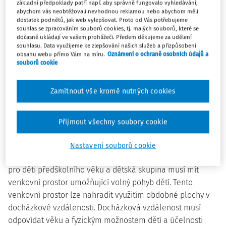
základní předpoklady patří např. aby správně fungovalo vyhledávání,
elektronické informace na optické a je určené pro
abychom vás neobtěžovali nevhodnou reklamou nebo abychom měli
zrakovou komunikaci s člověkem,
dostatek podnětů, jak web vylepšovat. Proto od Vás potřebujeme
souhlas se zpracováním souborů cookies, tj. malých souborů, které se
g) ubytovacím zařízením domov mládeže, internát,
dočasně ukládají ve vašem prohlížeči. Předem děkujeme za udělení
zařízení pro děti vyžadující okamžitou pomoc, školské
souhlasu. Data využijeme ke zlepšování našich služeb a přizpůsobení
obsahu webu přímo Vám na míru.
Oznámení o ochraně osobních údajů a
zařízení pro výkon ústavní a ochranné výchovy a
souborů cookie
školské zařízení preventivně výchovné péče.
Prostorové podmínky
Zamítnout vše kromě nutných cookies
§ 3
Přijmout všechny soubory cookie
(1) Zařízení pro výchovu a vzdělávání pro děti
Nastavení souborů cookie
předškolního věku, provozovna pro výchovu a vzdělávání
pro děti předškolního věku a dětská skupina musí mít
venkovní prostor umožňující volný pohyb dětí. Tento
venkovní prostor lze nahradit využitím obdobné plochy v
docházkové vzdálenosti. Docházková vzdálenost musí
odpovídat věku a fyzickým možnostem dětí a účelnosti