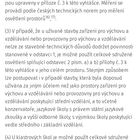
jsou upraveny v příloze č. 3 k této vyhlášce. Měření se
provádí podle českých technických norem pro měření
16)
17)
osvětlení prostorů
,
.
(3) V případě, že u užívané stavby zařízení pro výchovu a
vzdělávání nebo provozovny pro výchovu a vzdělávání
nelze ze stavebně-technických důvodů dodržet povinnosti
stanovené v odstavci 1, je možné použít celkové sdružené
osvětlení splňující odstavec 2 písm. a) a b) přílohy č. 3 k
této vyhlášce v jeho celém prostoru. Stejným způsobem
lze postupovat i v případě stavby, která byla doposud
užívána za jiným účelem než jako prostory zařízení pro
výchovu a vzdělávání nebo provozovny pro výchovu a
vzdělávání poskytující střední vzdělání, a to včetně
konzervatoře, jazykové školy s právem státní jazykové
zkoušky a vyšší odborné školy, s výjimkou školy poskytující
vedle středního i základní vzdělání.
(4) U klastrových škol je možné použít celkové sdružené