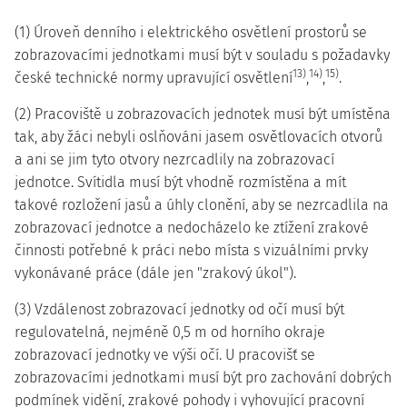
(1) Úroveň denního i elektrického osvětlení prostorů se
zobrazovacími jednotkami musí být v souladu s požadavky
13)
14)
15)
české technické normy upravující osvětlení
,
,
.
(2) Pracoviště u zobrazovacích jednotek musí být umístěna
tak, aby žáci nebyli oslňováni jasem osvětlovacích otvorů
a ani se jim tyto otvory nezrcadlily na zobrazovací
jednotce. Svítidla musí být vhodně rozmístěna a mít
takové rozložení jasů a úhly clonění, aby se nezrcadlila na
zobrazovací jednotce a nedocházelo ke ztížení zrakové
činnosti potřebné k práci nebo místa s vizuálními prvky
vykonávané práce (dále jen "zrakový úkol").
(3) Vzdálenost zobrazovací jednotky od očí musí být
regulovatelná, nejméně 0,5 m od horního okraje
zobrazovací jednotky ve výši očí. U pracovišť se
zobrazovacími jednotkami musí být pro zachování dobrých
podmínek vidění, zrakové pohody i vyhovující pracovní