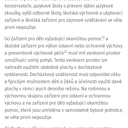
konzervatoře, jazykové školy s právem státní jazykové
zkoušky, vyšší odborné školy, školská výchovná a ubytovací
zařízení a školská zařízení pro zájmové vzdělávání se věta
první nepoužije.
1)
(4) Zařízení pro děti vyžadující okamžitou pomoc
a
školské zařízení pro výkon ústavní nebo ochranné výchovy
2)
a preventivně výchovné péče
musí mít venkovní prostor
umožňující volný pohyb. Tento venkovní prostor lze
nahradit využitím obdobné plochy v docházkové
vzdálenosti. Docházková vzdálenost musí odpovídat věku
a fyzickým možnostem dětí a žáků a účelnosti využití dané
plochy v rámci jejich denního režimu. Na rodinnou a
výchovnou skupinu zařízení pro ústavní a ochrannou
výchovu a na zařízení pro děti vyžadující okamžitou
pomoc, která jsou umístěna v samostatné bytové jednotce,
se věta první nepoužije.