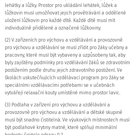
lehátky a lůžky. Prostor pro ukládání lehátek, lůžek a
lůžkovin musí umožňovat jejich provětrávání a oddělené
uložení lůžkovin pro každé dítě. Každé dítě musí mít
individuálně přidělené a označené lůžkoviny.
(2) V zařízeních pro výchovu a vzdělávání a provozovně
pro výchovu a vzdělávání se musí zřídit pro žáky učebny a
pracovny, které musí být vybaveny a uzpůsobeny tak, aby
byly zajištěny podmínky pro vzdělávání žáků se zdravotním
postižením podle druhu jejich zdravotního postižení. Ve
školách uskutečňujících vzdělávací program pro žáky se
speciálními vzdělávacími potřebami se v učebnách
vytvářejí relaxační kouty umístěné mimo prostor lavic.
(3) Podlaha v zařízení pro výchovu a vzdělávání a
provozovně pro výchovu a vzdělávání a dětské skupině
musí být snadno čistitelná. Ve výukových místnostech musí
být podlahové krytiny matné, které splňují minimální
hodnotu činitele odrazu 0,2.