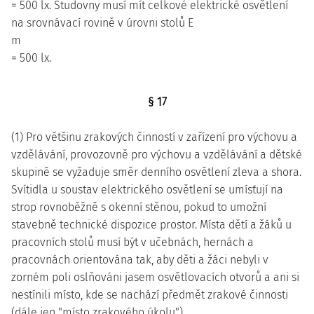
= 500 lx. Studovny musí mít celkové elektrické osvětlení
na srovnávací rovině v úrovni stolů E
m
= 500 lx.
§ 17
(1) Pro většinu zrakových činností v zařízení pro výchovu a
vzdělávání, provozovně pro výchovu a vzdělávání a dětské
skupině se vyžaduje směr denního osvětlení zleva a shora.
Svítidla u soustav elektrického osvětlení se umísťují na
strop rovnoběžně s okenní stěnou, pokud to umožní
stavebně technické dispozice prostor. Místa dětí a žáků u
pracovních stolů musí být v učebnách, hernách a
pracovnách orientována tak, aby děti a žáci nebyli v
zorném poli oslňováni jasem osvětlovacích otvorů a ani si
nestínili místo, kde se nachází předmět zrakové činnosti
(dále jen "místo zrakového úkolu").