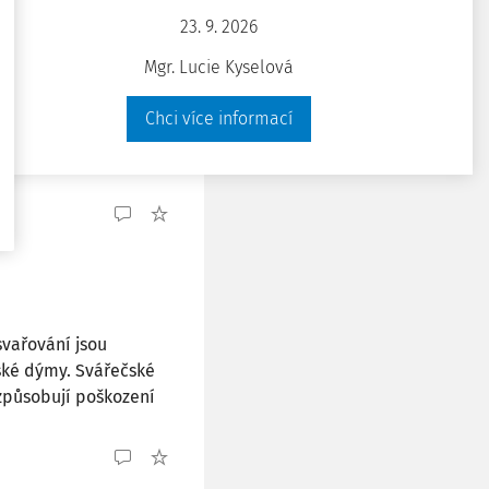
23. 9. 2026
Mgr. Lucie Kyselová
018-2019
Chci více informací
jejich viditelnému
etelněji, než jiná.
svařování jsou
ské dýmy. Svářečské
způsobují poškození