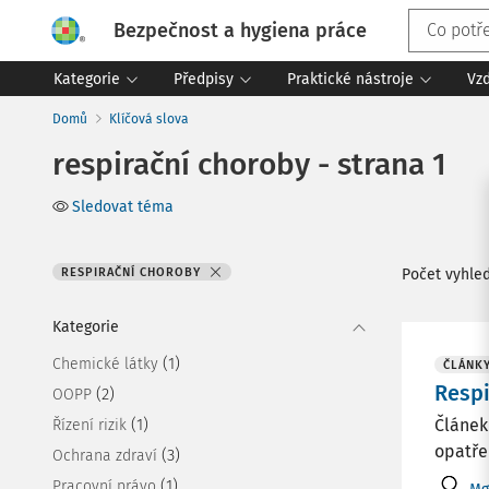
Bezpečnost a hygiena práce
Kategorie
Předpisy
Praktické nástroje
Vz
Domů
Klíčová slova
respirační choroby - strana 1
Sledovat téma
RESPIRAČNÍ CHOROBY
Počet vyhle
Kategorie
(1)
Chemické látky
ČLÁNK
Respi
(2)
OOPP
(1)
Článek
Řízení rizik
opatře
(3)
Ochrana zdraví
(1)
Pracovní právo