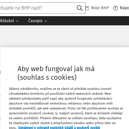
Moje BHP
Náp
dělávání
Časopis
Aby web fungoval jak má
3
daných dokumentů:
Řadit
(souhlas s cookies)
Vážený návštěvníku, snažíme se ze všech sil přinášet vysokou úroveň
uživatelského komfortu při používání našich webových stránek. Mezi
Y
základní předpoklady patří např. aby správně fungovalo vyhledávání,
rátor, nejlepší přítel člověka?
abychom vás neobtěžovali nevhodnou reklamou nebo abychom měli
dostatek podnětů, jak web vylepšovat. Proto od Vás potřebujeme souhlas se
 se věnuje problematice ochrany dýchacích cest, hodnocení 
zpracováním souborů cookies, tj. malých souborů, které se dočasně ukládají
ve vašem prohlížeči. Předem děkujeme za udělení souhlasu. Data využijeme
ním a jejich právních dopadů do pracovněprávních vztahů.
ke zlepšování našich služeb a přizpůsobení obsahu webu přímo Vám na
Co
míru.
Oznámení o ochraně osobních údajů a souborů cookie