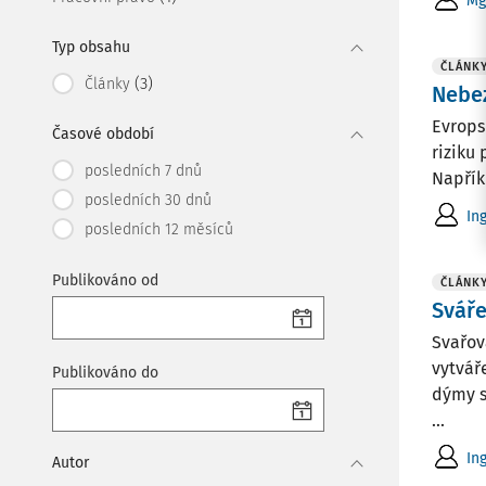
Mg
Typ obsahu
ČLÁNK
(3)
Články
Nebe
Evrops
Časové období
riziku
posledních 7 dnů
Napřík
posledních 30 dnů
Ing
posledních 12 měsíců
Publikováno od
ČLÁNK
Sváře
Svařov
vytvář
Publikováno do
dýmy s
...
Ing
Autor