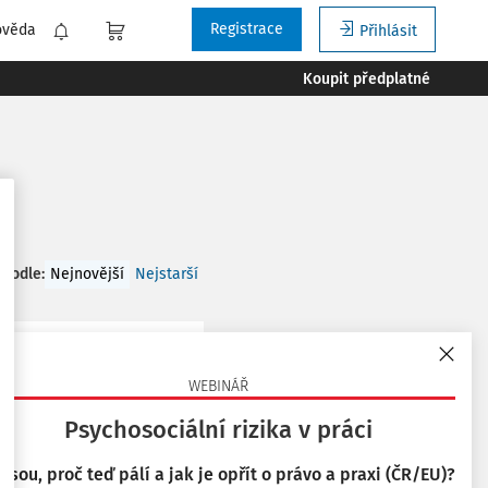
Registrace
ověda
Přihlásit
Koupit předplatné
 podle
:
Nejnovější
Nejstarší
WEBINÁŘ
rizik a pandemickým
Psychosociální rizika v práci
 jsou, proč teď pálí a jak je opřít o právo a praxi (ČR/EU)?