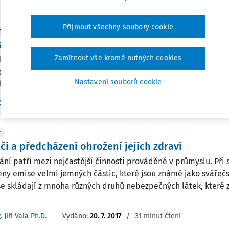
r. Bc. Lucie Kyselová
Vydáno:
12. 5. 2021
/
20 minut čtení
Přijmout všechny soubory cookie
Y
zpečné látky pod kontrolou. Evropská kampaň 2
Zamítnout vše kromě nutných cookies
ká kampaň 2018-2019 1. Úvod Některá nebezpečí, vzhledem k 
 poškození zdraví jsou zaměstnavateli a zaměstnanci vnímána zř
Nastavení souborů cookie
lad při práci s ručním nářadím, které může...
. Jiří Vala Ph.D.
Vydáno:
10. 1. 2018
/
23 minut čtení
Y
či a předcházení ohrožení jejich zdraví
ání patří mezi nejčastější činnosti prováděné v průmyslu. Při 
eny emise velmi jemných částic, které jsou známé jako svářeč
e skládají z mnoha různých druhů nebezpečných látek, které 
. Jiří Vala Ph.D.
Vydáno:
20. 7. 2017
/
31 minut čtení