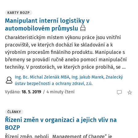
KARTY BOZP
Manipulant interní logistiky v
automobilovém průmyslu
Charakteristickým místem výkonu práce jsou vnitřní
pracoviště, ve kterých dochází ke skladování a k
výrobním procesům finálního produktu. Manipulace s
břemeny se provádí ručně anebo pomocí manipulační
techniky. V prostorách, ve kterých práce probíhá, se ...
Ing. Bc. Michal Zelenák MBA
,
Ing. Jakub Marek
,
Znalecký
ústav bezpečnosti a ochrany zdraví, z.ú.
Vydáno:
18. 5. 2019
/
4 minuty čtení
ČLÁNKY
Řízení změn v organizaci a jejich vliv na
BOZP
Řízení změn, neboli „Management of Change“ je