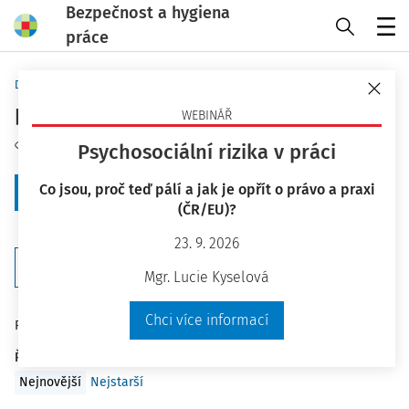
Bezpečnost a hygiena
práce
Menu
Domů
Klíčová slova
pracovní postupy - strana 3
WEBINÁŘ
Sledovat téma
Psychosociální rizika v práci
Co jsou, proč teď pálí a jak je opřít o právo a praxi
+ Zobrazit předchozích 20
(ČR/EU)?
23. 9. 2026
Filtr
Mgr. Lucie Kyselová
Chci více informací
76
Počet vyhledaných dokumentů:
Řadit podle
:
Nejnovější
Nejstarší