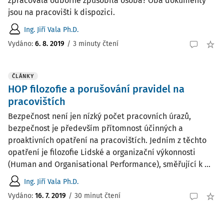
zpracovala odborně způsobilá osoba? Oba dokumenty
jsou na pracovišti k dispozici.
Ing. Jiří Vala Ph.D.
Vydáno
:
6. 8. 2019
/
3 minuty čtení
ČLÁNKY
HOP filozofie a porušování pravidel na
pracovištích
Bezpečnost není jen nízký počet pracovních úrazů,
bezpečnost je především přítomnost účinných a
proaktivních opatření na pracovištích. Jedním z těchto
opatření je filozofie Lidské a organizační výkonnosti
(Human and Organisational Performance), směřující k ...
Ing. Jiří Vala Ph.D.
Vydáno:
16. 7. 2019
/
30 minut čtení