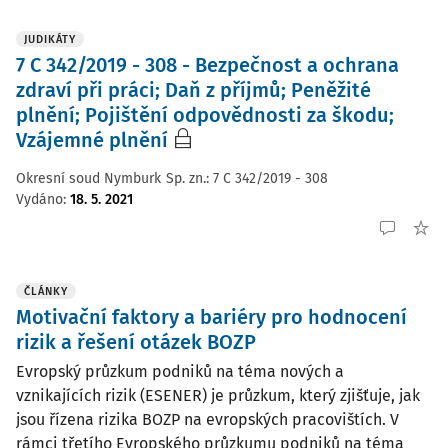
JUDIKÁTY
7 C 342/2019 - 308 - Bezpečnost a ochrana
zdraví při práci; Daň z příjmů; Peněžité
plnění; Pojištění odpovědnosti za škodu;
Vzájemné plnění
Okresní soud Nymburk
Sp. zn.:
7 C 342/2019 - 308
Vydáno
:
18. 5. 2021
ČLÁNKY
Motivační faktory a bariéry pro hodnocení
rizik a řešení otázek BOZP
Evropský průzkum podniků na téma nových a
vznikajících rizik (ESENER) je průzkum, který zjišťuje, jak
jsou řízena rizika BOZP na evropských pracovištích. V
rámci třetího Evropského průzkumu podniků na téma