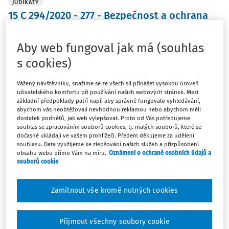
JUDIKÁTY
15 C 294/2020 - 277 - Bezpečnost a ochrana
zdraví při práci; Bolestné; Duševní porucha;
Insolvence; Náhrada mzdy; Náhrada za ztrátu
Aby web fungoval jak má (souhlas
na výdělku; Nemajetková újma; Nemoc z
s cookies)
povolání; Opilost; Peněžité plnění; Pohlavní
styk; Povinnosti zaměstnanců; Pracovní
Vážený návštěvníku, snažíme se ze všech sil přinášet vysokou úroveň
kázeň; Pracovní úraz
uživatelského komfortu při používání našich webových stránek. Mezi
základní předpoklady patří např. aby správně fungovalo vyhledávání,
abychom vás neobtěžovali nevhodnou reklamou nebo abychom měli
Okresní soud Liberec
Sp. zn.:
15 C 294/2020 - 277
dostatek podnětů, jak web vylepšovat. Proto od Vás potřebujeme
Vydáno
:
23. 7. 2021
souhlas se zpracováním souborů cookies, tj. malých souborů, které se
dočasně ukládají ve vašem prohlížeči. Předem děkujeme za udělení
souhlasu. Data využijeme ke zlepšování našich služeb a přizpůsobení
obsahu webu přímo Vám na míru.
Oznámení o ochraně osobních údajů a
souborů cookie
JUDIKÁTY
10 C 325/2015 - 329 - Bezpečnost a ochrana
Zamítnout vše kromě nutných cookies
zdraví při práci; Bytové družstvo; Náklady
léčení; Peněžité plnění; Pracovní úraz;
Smlouva o dílo; Smlouva pracovní; Znalecký
Přijmout všechny soubory cookie