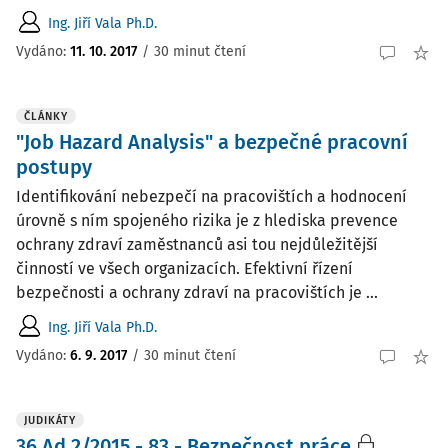
Ing. Jiří Vala Ph.D.
Vydáno:
11. 10. 2017
/
30 minut čtení
ČLÁNKY
"Job Hazard Analysis" a bezpečné pracovní
postupy
Identifikování nebezpečí na pracovištích a hodnocení
úrovně s ním spojeného rizika je z hlediska prevence
ochrany zdraví zaměstnanců asi tou nejdůležitější
činností ve všech organizacích. Efektivní řízení
bezpečnosti a ochrany zdraví na pracovištích je ...
Ing. Jiří Vala Ph.D.
Vydáno:
6. 9. 2017
/
30 minut čtení
JUDIKÁTY
36 Ad 2/2015 - 83 - Bezpečnost práce