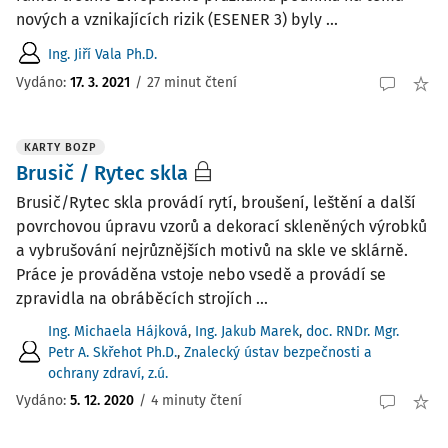
nových a vznikajících rizik (ESENER 3) byly ...
Ing. Jiří Vala Ph.D.
Vydáno:
17. 3. 2021
/
27 minut čtení
KARTY BOZP
Brusič / Rytec skla
Brusič/Rytec skla provádí rytí, broušení, leštění a další
povrchovou úpravu vzorů a dekorací skleněných výrobků
a vybrušování nejrůznějších motivů na skle ve sklárně.
Práce je prováděna vstoje nebo vsedě a provádí se
zpravidla na obráběcích strojích ...
Ing. Michaela Hájková
,
Ing. Jakub Marek
,
doc. RNDr. Mgr.
Petr A. Skřehot Ph.D.
,
Znalecký ústav bezpečnosti a
ochrany zdraví, z.ú.
Vydáno:
5. 12. 2020
/
4 minuty čtení