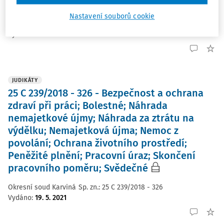
posudek
Nastavení souborů cookie
Obvodní soud Praha 7
Sp. zn.:
10 C 325/2015 - 329
Vydáno
:
20. 5. 2021
JUDIKÁTY
25 C 239/2018 - 326 - Bezpečnost a ochrana
zdraví při práci; Bolestné; Náhrada
nemajetkové újmy; Náhrada za ztrátu na
výdělku; Nemajetková újma; Nemoc z
povolání; Ochrana životního prostředí;
Peněžité plnění; Pracovní úraz; Skončení
pracovního poměru; Svědečné
Okresní soud Karviná
Sp. zn.:
25 C 239/2018 - 326
Vydáno
:
19. 5. 2021