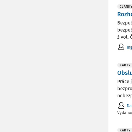
ČLÁNK
Rozho
Bezpeč
bezpeč
život. 
In
KARTY
Obslu
Práce 
bezpro
nebezp
Da
Vydáno
KARTY