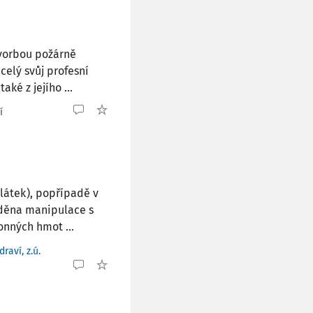
tvorbou požárně
celý svůj profesní
aké z jejího ...
í
látek), popřípadě v
áděna manipulace s
nných hmot ...
raví, z.ú.