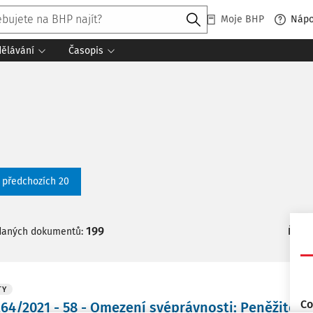
Moje BHP
Náp
dělávání
Časopis
t předchozích 20
199
daných dokumentů:
Řadit
TY
Co
264/2021 - 58 - Omezení svéprávnosti; Peněžité pl