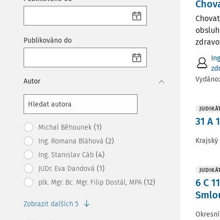
Chova
Chovat
obsluh
Publikováno do
zdravot
In
zdr
Vydáno
Autor
JUDIKÁ
31 A 
(1)
Michal Běhounek
Krajský
(2)
Ing. Romana Bláhová
(4)
Ing. Stanislav Cáb
(1)
JUDr. Eva Dandová
JUDIKÁ
6 C 1
(12)
plk. Mgr. Bc. Mgr. Filip Dostál, MPA
Smlou
Zobrazit dalších 5
Okresní