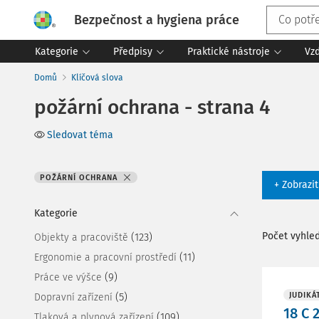
Bezpečnost a hygiena práce
Kategorie
Předpisy
Praktické nástroje
Vz
Domů
Klíčová slova
požární ochrana - strana 4
Sledovat téma
POŽÁRNÍ OCHRANA
+ Zobrazi
Kategorie
Počet vyhle
(123)
Objekty a pracoviště
(11)
Ergonomie a pracovní prostředí
(9)
Práce ve výšce
(5)
JUDIKÁ
Dopravní zařízení
18 C 
(109)
Tlaková a plynová zařízení