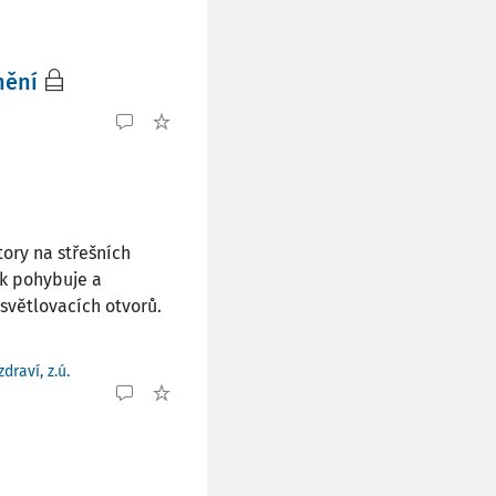
nění
ory na střešních
ak pohybuje a
světlovacích otvorů.
raví, z.ú.