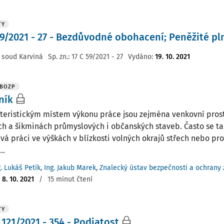
TY
59/2021 - 27 - Bezdůvodné obohacení; Peněžité pl
 soud Karviná
Sp. zn.:
17 C 59/2021 - 27
Vydáno
:
19. 10. 2021
 BOZP
ník
teristickým místem výkonu práce jsou zejména venkovní prost
ch a šikminách průmyslových i občanských staveb. Často se t
vá práci ve výškách v blízkosti volných okrajů střech nebo pro
..
g. Lukáš Petik
,
Ing. Jakub Marek
,
Znalecký ústav bezpečnosti a ochrany zd
:
8. 10. 2021
/
15 minut čtení
TY
 121/2021 - 354 - Podjatost