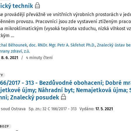
ický technik
se provádějí převážně ve vnitřních výrobních prostorách v j
ěnném provozu. Pracovníci jsou zde vystaveni ztíženým pra
a mikroklimatickým (vysoká teplota vzduchu, nízká vlhkost v
kým ...
chal Běhounek
,
doc. RNDr. Mgr. Petr A. Skřehot Ph.D.
,
Znalecký ústav be
rany zdraví, z.ú.
:
8. 6. 2021
/
4 minuty čtení
TY
166/2017 - 313 - Bezdůvodné obohacení; Dobré m
jetkové újmy; Náhradní byt; Nemajetková újma;
mní; Znalecký posudek
 soud Ostrava
Sp. zn.:
32 C 166/2017 - 313
Vydáno
:
17. 5. 2021
 BOZP