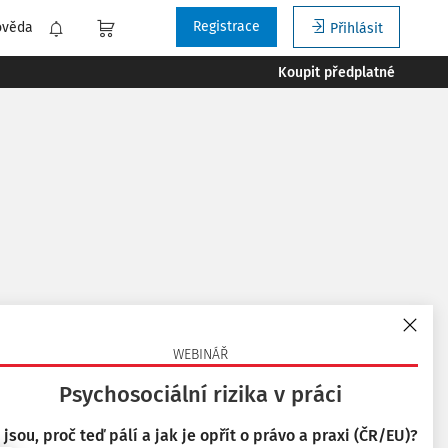
Registrace
ověda
Přihlásit
Koupit předplatné
 podle
:
Nejnovější
Nejstarší
WEBINÁŘ
Psychosociální rizika v práci
 jsou, proč teď pálí a jak je opřít o právo a praxi (ČR/EU)?
nění; Prodlení