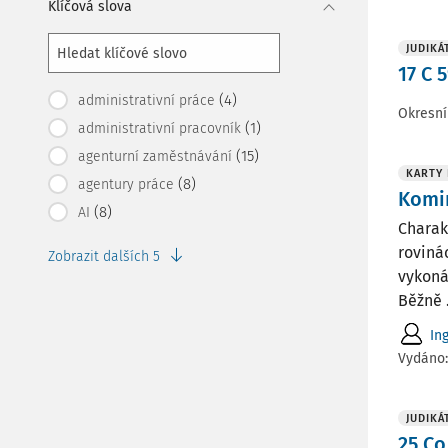
Klíčová slova
JUDIKÁ
17 C 
(4)
administrativní práce
Okresní
(1)
administrativní pracovník
(15)
agenturní zaměstnávání
KARTY
(8)
agentury práce
Komi
(8)
AI
Charak
roviná
Zobrazit dalších 5
vykoná
Běžně .
In
Vydáno
JUDIKÁ
25 Co