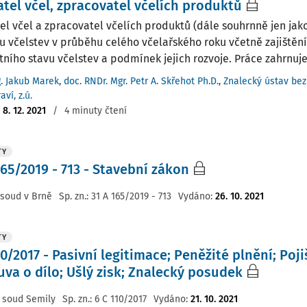
tel včel, zpracovatel včelích produktů
el včel a zpracovatel včelích produktů (dále souhrnně jen jako 
u včelstev v průběhu celého včelařského roku včetně zajištěn
ního stavu včelstev a podmínek jejich rozvoje. Práce zahrnuje i
g. Jakub Marek
,
doc. RNDr. Mgr. Petr A. Skřehot Ph.D.
,
Znalecký ústav bez
aví, z.ú.
:
8. 12. 2021
/
4 minuty čtení
TY
165/2019 - 713 - Stavební zákon
 soud v Brně
Sp. zn.:
31 A 165/2019 - 713
Vydáno
:
26. 10. 2021
TY
10/2017 - Pasivní legitimace; Peněžité plnění; Poj
va o dílo; Ušlý zisk; Znalecký posudek
 soud Semily
Sp. zn.:
6 C 110/2017
Vydáno
:
21. 10. 2021