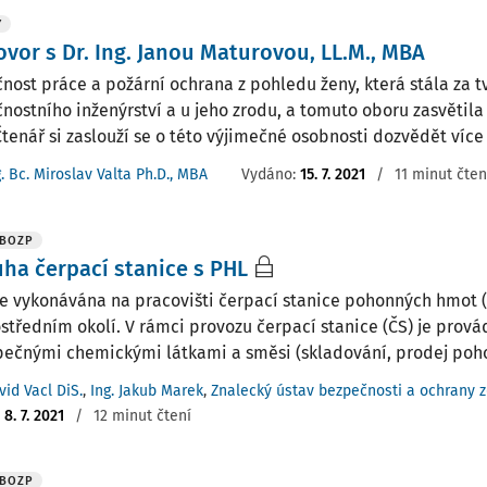
Y
vor s Dr. Ing. Janou Maturovou, LL.M., MBA
nost práce a požární ochrana z pohledu ženy, která stála za 
nostního inženýrství a u jeho zrodu, a tomuto oboru zasvětila 
Čtenář si zaslouží se o této výjimečné osobnosti dozvědět více t
g. Bc. Miroslav Valta Ph.D., MBA
Vydáno:
15. 7. 2021
/
11 minut čten
 BOZP
ha čerpací stanice s PHL
je vykonávána na pracovišti čerpací stanice pohonných hmot (
středním okolí. V rámci provozu čerpací stanice (ČS) je prov
ečnými chemickými látkami a směsi (skladování, prodej poho
vid Vacl DiS.
,
Ing. Jakub Marek
,
Znalecký ústav bezpečnosti a ochrany zd
:
8. 7. 2021
/
12 minut čtení
 BOZP