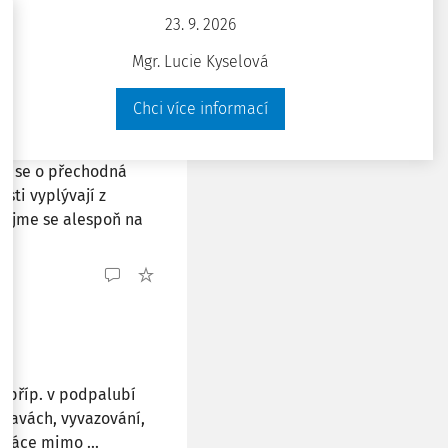
23. 9. 2026
Mgr. Lucie Kyselová
Chci více informací
-li se o přechodná
sti vyplývají z
vejme se alespoň na
 příp. v podpalubí
pravách, vyvazování,
Práce mimo ...