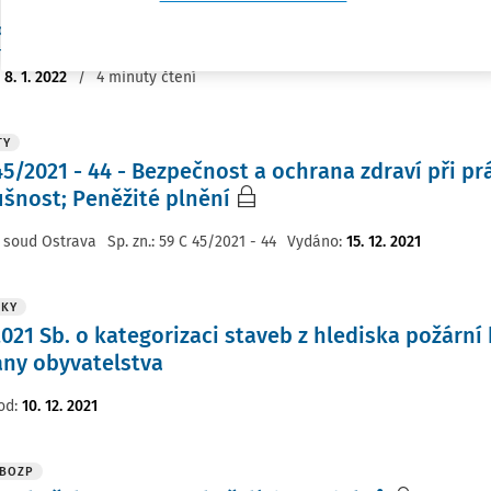
c. RNDr. Mgr. Petr A. Skřehot Ph.D.
,
Ing. Jakub Marek
,
Znalecký ústav bez
aví, z.ú.
:
8. 1. 2022
/
4 minuty čtení
TY
45/2021 - 44 - Bezpečnost a ochrana zdraví při prá
ušnost; Peněžité plnění
 soud Ostrava
Sp. zn.:
59 C 45/2021 - 44
Vydáno
:
15. 12. 2021
ŠKY
021 Sb. o kategorizaci staveb z hlediska požární
ny obyvatelstva
od
:
10. 12. 2021
 BOZP