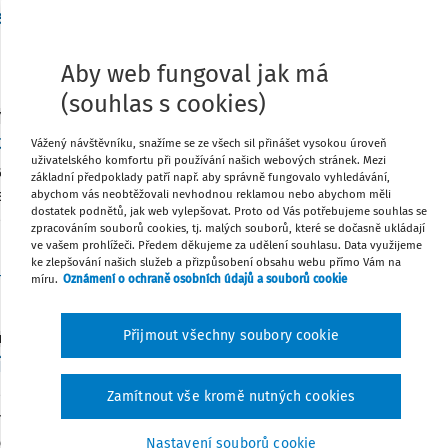
ele; Smlouva nájemní; Znalecký posudek
 soud Jihlava
Sp. zn.:
18 C 264/2021 - 58
Vydáno
:
20. 1. 2022
Aby web fungoval jak má
(souhlas s cookies)
Y
tění BOZP a PO při svařování
Vážený návštěvníku, snažíme se ze všech sil přinášet vysokou úroveň
uživatelského komfortu při používání našich webových stránek. Mezi
ání je činnost spojená s celou řadou nebezpečí, zvláště jedná
základní předpoklady patří např. aby správně fungovalo vyhledávání,
ská pracoviště. Požadavky na zajištění BOZP a PO při této činno
abychom vás neobtěžovali nevhodnou reklamou nebo abychom měli
dostatek podnětů, jak web vylepšovat. Proto od Vás potřebujeme souhlas se
oho předpisu a netýkají se jen nebezpečí vzniku požáru. Podí
zpracováním souborů cookies, tj. malých souborů, které se dočasně ukládají
ve vašem prohlížeči. Předem děkujeme za udělení souhlasu. Data využijeme
ke zlepšování našich služeb a přizpůsobení obsahu webu přímo Vám na
máš Neugebauer
Vydáno:
12. 1. 2022
/
18 minut čtení
míru.
Oznámení o ochraně osobních údajů a souborů cookie
Přijmout všechny soubory cookie
 BOZP
k – převozník
lodníka nebo převozníka je vykonávána převážně na palubách,
Zamítnout vše kromě nutných cookies
ího plavidla, částečně pak i mimo plavidlo, a to zejména při o
vání/vyloďování, resp. při nakládacích/vykládacích pracích. 
Nastavení souborů cookie