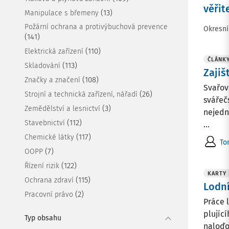
věřit
(13)
Manipulace s břemeny
Požární ochrana a protivýbuchová prevence
Okresní
(141)
(110)
Elektrická zařízení
ČLÁNK
(113)
Skladování
Zajiš
(108)
Značky a značení
Svařov
(26)
Strojní a technická zařízení, nářadí
svářeč
(3)
Zemědělství a lesnictví
nejedn
(112)
Stavebnictví
...
(117)
Chemické látky
To
(7)
OOPP
(122)
Řízení rizik
KARTY
(115)
Ochrana zdraví
Lodní
(2)
Pracovní právo
Práce 
plujíc
Typ obsahu
naloďo