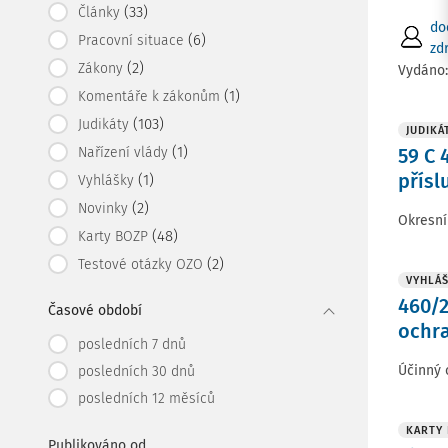
(33)
Články
do
(6)
Pracovní situace
zdr
(2)
Zákony
Vydáno
(1)
Komentáře k zákonům
(103)
Judikáty
JUDIKÁ
(1)
Nařízení vlády
59 C 
přísl
(1)
Vyhlášky
(2)
Novinky
Okresní
(48)
Karty BOZP
(2)
Testové otázky OZO
VYHLÁ
460/2
Časové období
ochra
posledních 7 dnů
Účinný 
posledních 30 dnů
posledních 12 měsíců
KARTY
Publikováno od