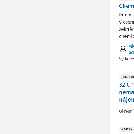
Chem
Práce 
vícesm
zejmén
chemic
Mi
och
Vydáno
JUDIKÁ
32 C 
nema
náje
Okresní
KARTY