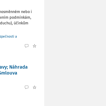
ednosměnném nebo i
covním podmínkám,
zduchu), účinkům
zpečnosti a
ravy; Náhrada
 Smlouva