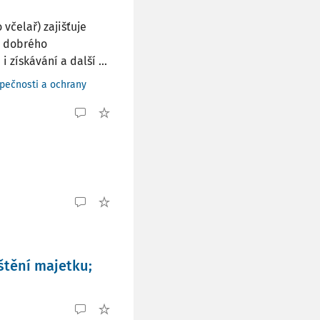
včelař) zajišťuje
í dobrého
 získávání a další ...
pečnosti a ochrany
ištění majetku;