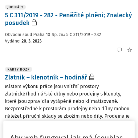
JUDIKÁTY
5 C 311/2019 - 282 - Peněžité plnění; Znalecký
posudek
Obvodní soud Praha 10
Sp. zn.:
5 C 311/2019 - 282
Vydáno
:
20. 3. 2023
KARTY BOZP
Zlatník – klenotník – hodinář
Místem výkonu práce jsou vnitřní prostory
zlatnické/hodinářské dílny nebo prodejny s klenoty,
které jsou zpravidla vytápěné nebo klimatizované.
Bezprostředně k prostorám prodejny nebo dílny mohou
náležet příruční sklady se zbožím nebo díly. Prodejna je
...
doc. RNDr. Mgr. Petr A. Skřehot Ph.D.
,
Ing. Jakub Marek
,
Aby web fungoval jak má (souhlas