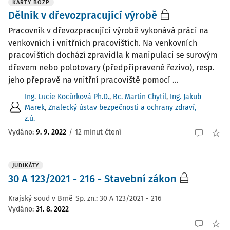
KARTY BOZP
Dělník v dřevozpracující výrobě
Pracovník v dřevozpracující výrobě vykonává práci na
venkovních i vnitřních pracovištích. Na venkovních
pracovištích dochází zpravidla k manipulaci se surovým
dřevem nebo polotovary (předpřipravené řezivo), resp.
jeho přepravě na vnitřní pracoviště pomocí ...
Ing. Lucie Kocůrková Ph.D.
,
Bc. Martin Chytil
,
Ing. Jakub
Marek
,
Znalecký ústav bezpečnosti a ochrany zdraví,
z.ú.
Vydáno:
9. 9. 2022
/
12 minut čtení
JUDIKÁTY
30 A 123/2021 - 216 - Stavební zákon
Krajský soud v Brně
Sp. zn.:
30 A 123/2021 - 216
Vydáno
:
31. 8. 2022