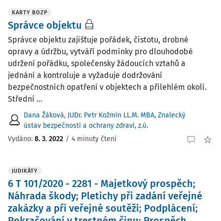
KARTY BOZP
Správce objektu
Správce objektu zajišťuje pořádek, čistotu, drobné
opravy a údržbu, vytváří podmínky pro dlouhodobé
udržení pořádku, společensky žádoucích vztahů a
jednání a kontroluje a vyžaduje dodržování
bezpečnostních opatření v objektech a přilehlém okolí.
Střední ...
Dana Žáková
,
JUDr. Petr Kožmín LL.M. MBA
,
Znalecký
ústav bezpečnosti a ochrany zdraví, z.ú.
Vydáno:
8. 3. 2022
/
4 minuty čtení
JUDIKÁTY
6 T 101/2020 - 2281 - Majetkový prospěch;
Náhrada škody; Pletichy při zadání veřejné
zakázky a při veřejné soutěži; Podplácení;
Pokračování v trestném činu; Prospěch