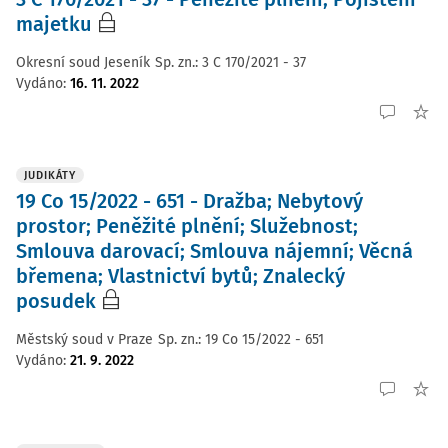
majetku
Okresní soud Jeseník
Sp. zn.:
3 C 170/2021 - 37
Vydáno
:
16. 11. 2022
JUDIKÁTY
19 Co 15/2022 - 651 - Dražba; Nebytový
prostor; Peněžité plnění; Služebnost;
Smlouva darovací; Smlouva nájemní; Věcná
břemena; Vlastnictví bytů; Znalecký
posudek
Městský soud v Praze
Sp. zn.:
19 Co 15/2022 - 651
Vydáno
:
21. 9. 2022