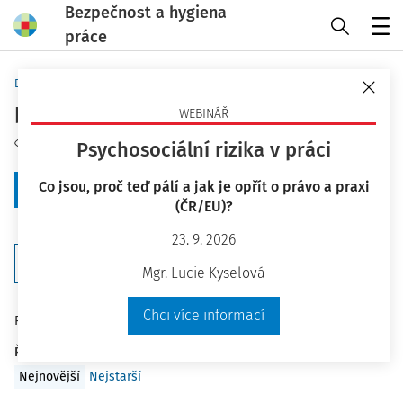
Bezpečnost a hygiena
práce
Menu
Domů
Klíčová slova
požární ochrana - strana 3
WEBINÁŘ
Sledovat téma
Psychosociální rizika v práci
Co jsou, proč teď pálí a jak je opřít o právo a praxi
+ Zobrazit předchozích 20
(ČR/EU)?
23. 9. 2026
Filtr
Mgr. Lucie Kyselová
Chci více informací
199
Počet vyhledaných dokumentů:
Řadit podle
:
Nejnovější
Nejstarší