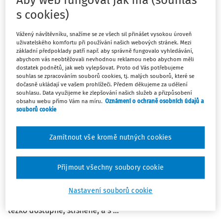
Znalecký ústav bezpečnosti a ochrany zdraví, z.ú.
s cookies)
Vydáno:
9. 3. 2023
/
14 minut čtení
Vážený návštěvníku, snažíme se ze všech sil přinášet vysokou úroveň
uživatelského komfortu při používání našich webových stránek. Mezi
JUDIKÁTY
základní předpoklady patří např. aby správně fungovalo vyhledávání,
30 Ad 10/2022 - 85 - Přestupky
abychom vás neobtěžovali nevhodnou reklamou nebo abychom měli
dostatek podnětů, jak web vylepšovat. Proto od Vás potřebujeme
souhlas se zpracováním souborů cookies, tj. malých souborů, které se
Krajský soud v Hradci Králové
Sp. zn.:
30 Ad 10/2022 - 85
dočasně ukládají ve vašem prohlížeči. Předem děkujeme za udělení
Vydáno
:
28. 2. 2023
souhlasu. Data využijeme ke zlepšování našich služeb a přizpůsobení
obsahu webu přímo Vám na míru.
Oznámení o ochraně osobních údajů a
souborů cookie
KARTY BOZP
Zamítnout vše kromě nutných cookies
Deratizér
Deratizér hubí, likviduje a odstraňuje škůdce a obtížný
Přijmout všechny soubory cookie
hmyz a chemickými, biologickými, příp. dalšími
metodami a přípravky, ničí choroboplodné zárodky ve
Nastavení souborů cookie
venkovních i vnitřních prostorách, nevyjímaje prostory
těžko dostupné, stísněné, a s ...