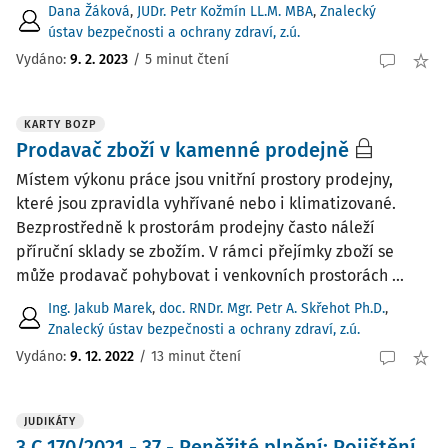
Dana Žáková
,
JUDr. Petr Kožmín LL.M. MBA
,
Znalecký
ústav bezpečnosti a ochrany zdraví, z.ú.
Vydáno:
9. 2. 2023
/
5 minut čtení
KARTY BOZP
Prodavač zboží v kamenné prodejně
Místem výkonu práce jsou vnitřní prostory prodejny,
které jsou zpravidla vyhřívané nebo i klimatizované.
Bezprostředně k prostorám prodejny často náleží
příruční sklady se zbožím. V rámci přejímky zboží se
může prodavač pohybovat i venkovních prostorách ...
Ing. Jakub Marek
,
doc. RNDr. Mgr. Petr A. Skřehot Ph.D.
,
Znalecký ústav bezpečnosti a ochrany zdraví, z.ú.
Vydáno:
9. 12. 2022
/
13 minut čtení
JUDIKÁTY
3 C 170/2021 - 37 - Peněžité plnění; Pojištění