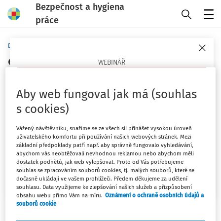
Bezpečnost a hygiena
práce
Menu
Domů
Klíčová slova
opravář zemědělských strojů - strana
WEBINÁŘ
1
Psychosociální rizika v práci
Aby web fungoval jak má (souhlas
Sledovat téma
Co jsou, proč teď pálí a jak je opřít o právo a praxi
s cookies)
(ČR/EU)?
Filtr
Vážený návštěvníku, snažíme se ze všech sil přinášet vysokou úroveň
23. 9. 2026
uživatelského komfortu při používání našich webových stránek. Mezi
základní předpoklady patří např. aby správně fungovalo vyhledávání,
Mgr. Lucie Kyselová
1
Počet vyhledaných dokumentů:
abychom vás neobtěžovali nevhodnou reklamou nebo abychom měli
dostatek podnětů, jak web vylepšovat. Proto od Vás potřebujeme
Řadit podle
:
souhlas se zpracováním souborů cookies, tj. malých souborů, které se
Chci více informací
dočasně ukládají ve vašem prohlížeči. Předem děkujeme za udělení
Nejnovější
Nejstarší
souhlasu. Data využijeme ke zlepšování našich služeb a přizpůsobení
obsahu webu přímo Vám na míru.
Oznámení o ochraně osobních údajů a
souborů cookie
KARTY BOZP
Opravář zemědělských strojů