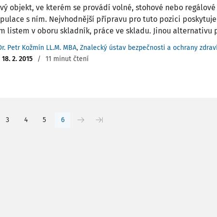
vý objekt, ve kterém se provádí volné, stohové nebo regálové
pulace s ním. Nejvhodnější přípravu pro tuto pozici poskytuje
m listem v oboru skladník, práce ve skladu. Jinou alternativu p
Dr. Petr Kožmín LL.M. MBA
,
Znalecký ústav bezpečnosti a ochrany zdraví,
:
18. 2. 2015
/
11 minut čtení
3
4
5
6