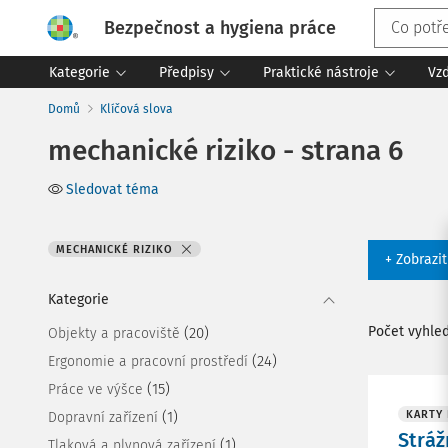
Bezpečnost a hygiena práce
Kategorie
Předpisy
Praktické nástroje
Vz
Domů
Klíčová slova
mechanické riziko - strana 6
Sledovat téma
MECHANICKÉ RIZIKO
+ Zobrazi
Kategorie
Počet vyhle
(20)
Objekty a pracoviště
(24)
Ergonomie a pracovní prostředí
(15)
Práce ve výšce
(1)
KARTY
Dopravní zařízení
Stráž
(1)
Tlaková a plynová zařízení