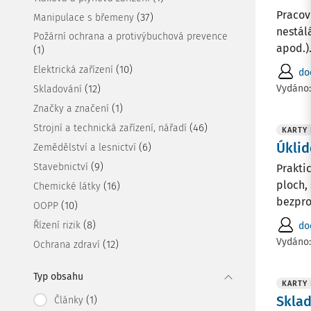
Pracov
(37)
Manipulace s břemeny
nestál
Požární ochrana a protivýbuchová prevence
apod.).
(1)
(10)
Elektrická zařízení
do
Vydáno
(12)
Skladování
(1)
Značky a značení
(46)
Strojní a technická zařízení, nářadí
KARTY
Úklid
(6)
Zemědělství a lesnictví
(9)
Stavebnictví
Prakti
ploch, 
(16)
Chemické látky
bezpro
(10)
OOPP
(8)
Řízení rizik
do
Vydáno
(12)
Ochrana zdraví
Typ obsahu
KARTY
Sklad
(1)
Články