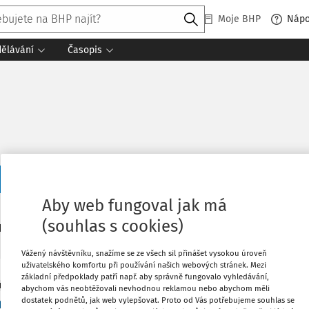
Moje BHP
Náp
dělávání
Časopis
t předchozích 20
Aby web fungoval jak má
(souhlas s cookies)
103
daných dokumentů:
Řadit
Vážený návštěvníku, snažíme se ze všech sil přinášet vysokou úroveň
uživatelského komfortu při používání našich webových stránek. Mezi
základní předpoklady patří např. aby správně fungovalo vyhledávání,
 BOZP
abychom vás neobtěžovali nevhodnou reklamou nebo abychom měli
Co
dostatek podnětů, jak web vylepšovat. Proto od Vás potřebujeme souhlas se
ný