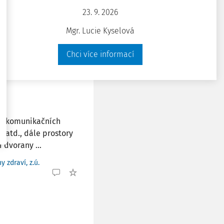
ová centra), tak i
23. 9. 2026
ly, noční kluby
Mgr. Lucie Kyselová
 areály ...
 zdraví, z.ú.
Chci více informací
ní, komunikačních
í atd., dále prostory
 dvorany ...
 zdraví, z.ú.