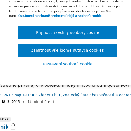
zpracováním souborů cookies, tj. malých souborů, které se dočasně ukládají
iště mohou být stálá uvnitř objektů (recepce, vrátnice, dohled
ve vašem prohlížeči. Předem děkujeme za udělení souhlasu. Data využijeme
ke zlepšování našich služeb a přizpůsobení obsahu webu přímo Vám na
á spojená s pochůzkovou činností (nákupní centra, banky, hote
míru.
Oznámení o ochraně osobních údajů a souborů cookie
 Totéž platí pro venkovní prostranství (parkoviště, sportoviště,
c. RNDr. Mgr. Petr A. Skřehot Ph.D.
,
Znalecký ústav bezpečnosti a ochrany
Přijmout všechny soubory cookie
:
18. 6. 2015
/
12 minut čtení
Zamítnout vše kromě nutných cookies
 BOZP
ový pracovník
Nastavení souborů cookie
cky všechny vnitřní prostory objektů, včetně sociálních zaříze
schodišť, kabin výtahů, skladovacích prostor, garáží, laboratoř
středně přiléhající k objektům, jakými jsou chodníky, venkovní
c. RNDr. Mgr. Petr A. Skřehot Ph.D.
,
Znalecký ústav bezpečnosti a ochrany
:
18. 3. 2015
/
14 minut čtení
 BOZP
ník