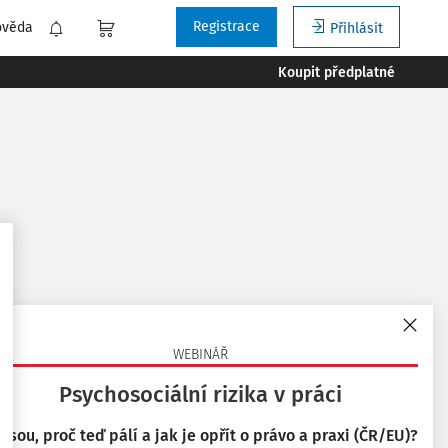
Registrace
ověda
Přihlásit
Koupit předplatné
 podle
:
Nejnovější
Nejstarší
WEBINÁŘ
Psychosociální rizika v práci
 jsou, proč teď pálí a jak je opřít o právo a praxi (ČR/EU)?