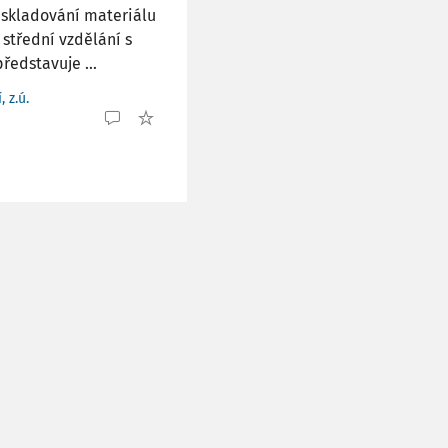
 skladování materiálu
 střední vzdělání s
ředstavuje ...
 z.ú.