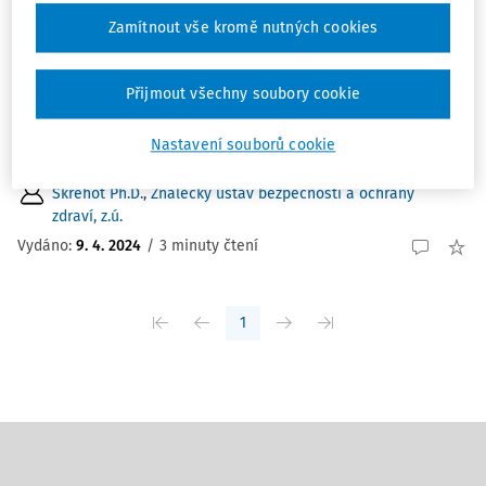
Zamítnout vše kromě nutných cookies
Charakteristickým místem výkonu práce jsou vnitřní
prostory skladovacích hal, ve kterých dochází ke
skladování, manipulaci a přepravě zásilek různých
Přijmout všechny soubory cookie
velkostí a hmotností. V prostorách, ve kterých práce
probíhá, se pohybují osoby nebo jiné ...
Nastavení souborů cookie
Ing. Bc. Michal Zelenák MBA
,
doc. RNDr. Mgr. Petr A.
Skřehot Ph.D.
,
Znalecký ústav bezpečnosti a ochrany
zdraví, z.ú.
Vydáno:
9. 4. 2024
/
3 minuty čtení
1