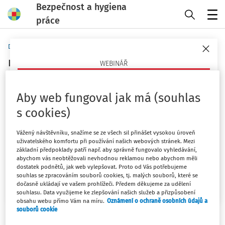
Bezpečnost a hygiena
práce
Menu
Domů
Klíčová slova
manipulant distribučního centra -
WEBINÁŘ
strana 1
Psychosociální rizika v práci
Aby web fungoval jak má (souhlas
Sledovat téma
Co jsou, proč teď pálí a jak je opřít o právo a praxi
s cookies)
(ČR/EU)?
Filtr
Vážený návštěvníku, snažíme se ze všech sil přinášet vysokou úroveň
23. 9. 2026
uživatelského komfortu při používání našich webových stránek. Mezi
základní předpoklady patří např. aby správně fungovalo vyhledávání,
Mgr. Lucie Kyselová
1
Počet vyhledaných dokumentů:
abychom vás neobtěžovali nevhodnou reklamou nebo abychom měli
dostatek podnětů, jak web vylepšovat. Proto od Vás potřebujeme
Řadit podle
:
Chci více informací
souhlas se zpracováním souborů cookies, tj. malých souborů, které se
dočasně ukládají ve vašem prohlížeči. Předem děkujeme za udělení
Nejnovější
Nejstarší
souhlasu. Data využijeme ke zlepšování našich služeb a přizpůsobení
obsahu webu přímo Vám na míru.
Oznámení o ochraně osobních údajů a
souborů cookie
KARTY BOZP
Manipulant distribučního centra