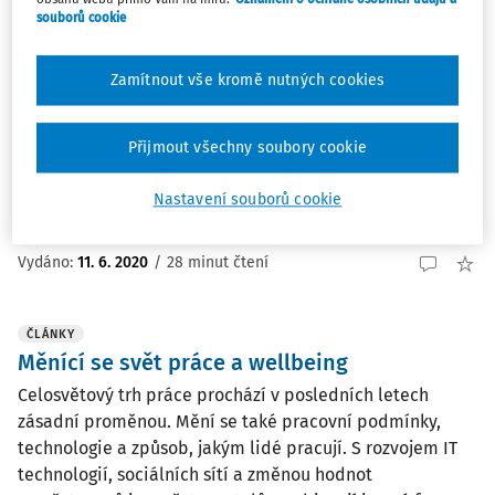
souborů cookie
ČLÁNKY
Nová rizika a výzvy v oblasti BOZP
Zamítnout vše kromě nutných cookies
V roce 2019 se uskutečnil třetí Evropský průzkum podniků
na téma nových a vznikajících rizik (ESENER-3). Jedná se
o rozsáhlý průzkum, který zjišťuje, jak jsou řízena rizika
Přijmout všechny soubory cookie
BOZP na evropských pracovištích. Z tohoto průzkumu
vyplývá, že evropská pracoviště ...
Nastavení souborů cookie
Ing. Jiří Vala Ph.D.
Vydáno:
11. 6. 2020
/
28 minut čtení
ČLÁNKY
Měnící se svět práce a wellbeing
Celosvětový trh práce prochází v posledních letech
zásadní proměnou. Mění se také pracovní podmínky,
technologie a způsob, jakým lidé pracují. S rozvojem IT
technologií, sociálních sítí a změnou hodnot