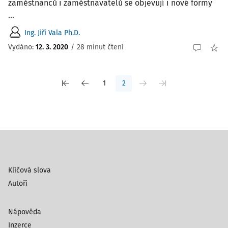
zaměstnanců i zaměstnavatelů se objevují i nové formy
...
Ing. Jiří Vala Ph.D.
Vydáno:
12. 3. 2020
/
28 minut čtení
1
2
Klíčová slova
Autoři
Nápověda
Inzerce