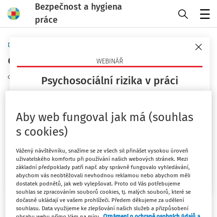
Bezpečnost a hygiena
práce
Menu
Domů
Klíčová slova
digitální technologie - strana 2
WEBINÁŘ
Sledovat téma
Psychosociální rizika v práci
Co jsou, proč teď pálí a jak je opřít o právo a praxi
+ Zobrazit předchozích 20
(ČR/EU)?
Aby web fungoval jak má (souhlas
23. 9. 2026
s cookies)
Filtr
Mgr. Lucie Kyselová
Vážený návštěvníku, snažíme se ze všech sil přinášet vysokou úroveň
uživatelského komfortu při používání našich webových stránek. Mezi
základní předpoklady patří např. aby správně fungovalo vyhledávání,
Chci více informací
22
Počet vyhledaných dokumentů:
abychom vás neobtěžovali nevhodnou reklamou nebo abychom měli
dostatek podnětů, jak web vylepšovat. Proto od Vás potřebujeme
Řadit podle
:
souhlas se zpracováním souborů cookies, tj. malých souborů, které se
dočasně ukládají ve vašem prohlížeči. Předem děkujeme za udělení
Nejnovější
Nejstarší
souhlasu. Data využijeme ke zlepšování našich služeb a přizpůsobení
obsahu webu přímo Vám na míru.
Oznámení o ochraně osobních údajů a