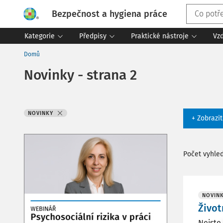
Bezpečnost a hygiena práce
Kategorie
Předpisy
Praktické nástroje
Vz
Domů
Novinky - strana 2
NOVINKY
+ Zobrazi
Počet vyhle
NOVIN
Život
Nejste 