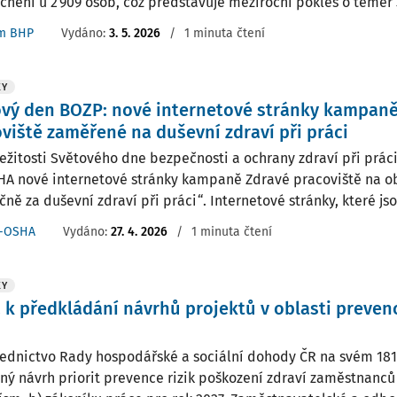
nění u 2 909 osob, což představuje meziroční pokles o téměř 3
m BHP
Vydáno:
3. 5. 2026
/
1 minuta čtení
KY
vý den BOZP: nové internetové stránky kampan
viště zaměřené na duševní zdraví při práci
ežitosti Světového dne bezpečnosti a ochrany zdraví při prác
A nové internetové stránky kampaně Zdravé pracoviště na 
ně za duševní zdraví při práci“. Internetové stránky, které jso
-OSHA
Vydáno:
27. 4. 2026
/
1 minuta čtení
KY
 k předkládání návrhů projektů v oblasti preven
dnictvo Rady hospodářské a sociální dohody ČR na svém 181.
ný návrh priorit prevence rizik poškození zdraví zaměstnanců