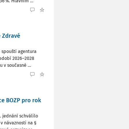
6 %. Hlavním ...
ě Zdravé
i spouští agentura
období 2026–2028
u v současné ...
ce BOZP pro rok
 jednání schválilo
 v návaznosti na §