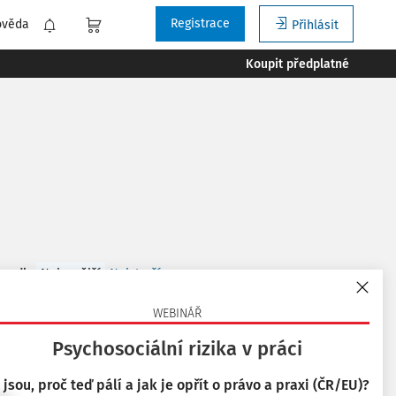
Registrace
ověda
Přihlásit
Koupit předplatné
 podle
:
Nejnovější
Nejstarší
WEBINÁŘ
Psychosociální rizika v práci
ferenci!
 jsou, proč teď pálí a jak je opřít o právo a praxi (ČR/EU)?
 prostředí? Přijďte si