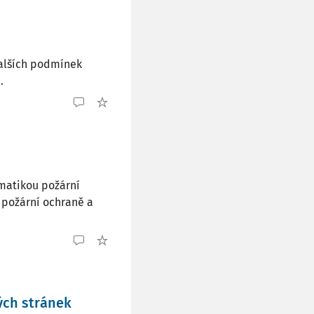
dalších podmínek
.
ematikou požární
 požární ochraně a
ých stránek