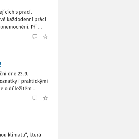
ících s prací.
 své každodenní práci
onemocnění. Při ...
!
ní dne 23. 9.
oznatky i praktickými
e o důležitém ...
ou klimatu“, která