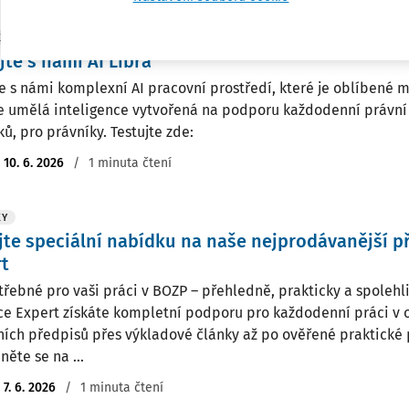
KY
jte s námi AI Libra
te s námi komplexní AI pracovní prostředí, které je oblíbené me
je umělá inteligence vytvořená na podporu každodenní právní 
ů, pro právníky. Testujte zde:
:
10. 6. 2026
/
1 minuta čtení
KY
jte speciální nabídku na naše nejprodávanější 
t
třebné pro vaši práci v BOZP – přehledně, prakticky a spolehli
ce Expert získáte kompletní podporu pro každodenní práci v 
ních předpisů přes výkladové články až po ověřené praktick
ěte se na ...
:
7. 6. 2026
/
1 minuta čtení