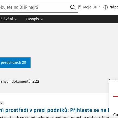
Moje BHP
Náp
dělávání
Časopis
t předchozích 20
222
daných dokumentů:
Řadit
KY
ní prostředí v praxi podniků: Přihlaste se na kon
Co
si jistí, jak správně uchopit nové povinnosti v oblasti životního