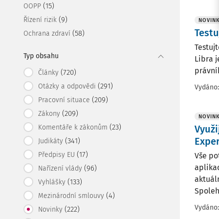
(15)
OOPP
(9)
Řízení rizik
NOVIN
Testu
(58)
Ochrana zdraví
Testuj
Typ obsahu
Libra 
právník
(720)
Články
(291)
Otázky a odpovědi
Vydáno
(209)
Pracovní situace
(209)
Zákony
NOVIN
(23)
Komentáře k zákonům
Využi
Exper
(341)
Judikáty
(17)
Předpisy EU
Vše po
aplika
(96)
Nařízení vlády
aktuál
(133)
Vyhlášky
Spolehn
(4)
Mezinárodní smlouvy
Vydáno
(222)
Novinky