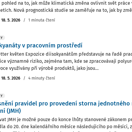
í pohled na to, jak může klimatická změna ovlivnit svět práce 
letích. Nová prognostická studie se zaměřuje na to, jak by změn
:
18. 5. 2026
/
1 minuta čtení
KY
kyanáty v pracovním prostředí
tter květen Expozice diisokyanátům představuje na řadě prac
ice významné riziko, zejména tam, kde se zpracovávají polyur
roce využívány při výrobě produktů, jako jsou...
:
18. 5. 2026
/
4 minuty čtení
KY
nění pravidel pro provedení storna jednotného
ní (JMH)
vat JMH je možné pouze do konce lhůty stanovené zákonem pro
dla do 20. dne kalendářního měsíce následujícího po měsíci, z