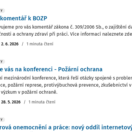
KY
 komentář k BOZP
vujeme pro vás komentář zákona č. 309/2006 Sb., o zajištění 
nosti a ochrany zdraví při práci. Více informací naleznete zde
:
2. 6. 2026
/
1 minuta čtení
KY
 vás na konferenci - Požární ochrana
ní mezinárodní konference, která řeší otázky spojené s probl
ce, požární represe, protivýbuchová prevence, zkušebnictví v
 výzkum v požární ochraně.
:
28. 5. 2026
/
1 minuta čtení
KY
ová onemocnění a práce: nový oddíl internetov