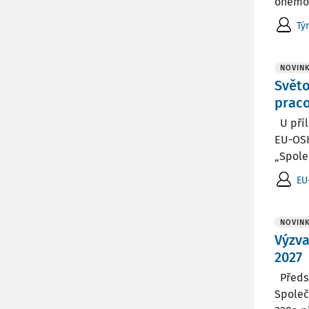
onemoc
Tý
NOVIN
Světo
praco
U příl
EU-OSH
„Společ
EU
NOVIN
Výzva
2027
Předse
Společ