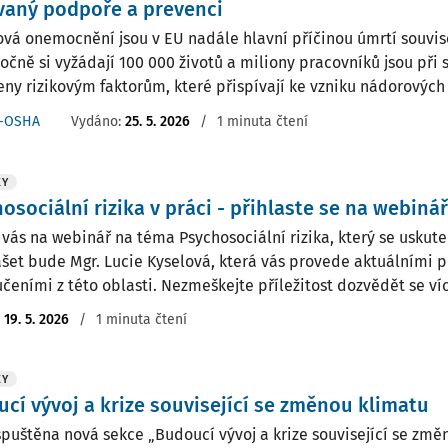
vaný podpoře a prevenci
vá onemocnění jsou v EU nadále hlavní příčinou úmrtí souvisej
očně si vyžádají 100 000 životů a miliony pracovníků jsou při
eny rizikovým faktorům, které přispívají ke vzniku nádorových 
-OSHA
Vydáno:
25. 5. 2026
/
1 minuta čtení
KY
osociální rizika v práci - přihlaste se na webinář
vás na webinář na téma Psychosociální rizika, který se uskuteč
šet bude Mgr. Lucie Kyselová, která vás provede aktuálními p
čeními z této oblasti. Nezmeškejte příležitost dozvědět se víc
:
19. 5. 2026
/
1 minuta čtení
KY
cí vývoj a krize související se změnou klimatu
puštěna nová sekce „Budoucí vývoj a krize související se změn