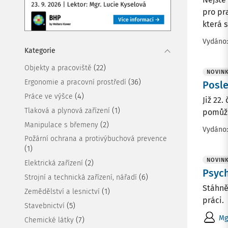
pro pr
která s
Vydáno
Kategorie
(22)
Objekty a pracoviště
NOVIN
(36)
Ergonomie a pracovní prostředí
Posle
(4)
Práce ve výšce
Již 22
(1)
Tlaková a plynová zařízení
pomůže
(2)
Manipulace s břemeny
Vydáno
Požární ochrana a protivýbuchová prevence
(1)
NOVIN
(2)
Elektrická zařízení
Psych
(6)
Strojní a technická zařízení, nářadí
Stáhně
(1)
Zemědělství a lesnictví
práci.
(5)
Stavebnictví
Mg
(7)
Chemické látky