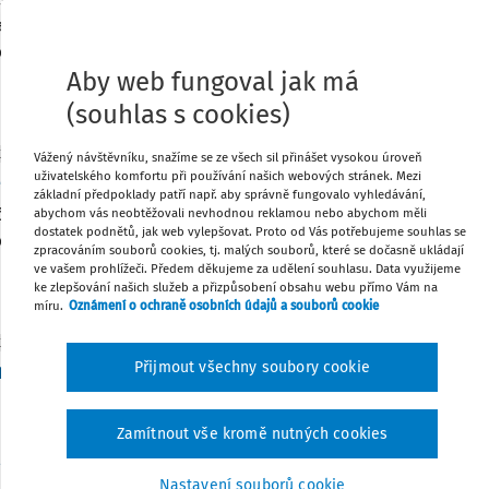
aktické odpovědi na konferenci ENVITA 2026: Životní prostředí
e uskuteční 1. října 2026 v Praze nebo online. Čeká vás den nabi
Aby web fungoval jak má
:
17. 6. 2026
/
1 minuta čtení
(souhlas s cookies)
KY
Vážený návštěvníku, snažíme se ze všech sil přinášet vysokou úroveň
uživatelského komfortu při používání našich webových stránek. Mezi
dní šance se přihlásit na 15. konferenci k praco
základní předpoklady patří např. aby správně fungovalo vyhledávání,
. června 2026 proběhne tradiční 15. konference k pracovnímu p
abychom vás neobtěžovali nevhodnou reklamou nebo abychom měli
dostatek podnětů, jak web vylepšovat. Proto od Vás potřebujeme souhlas se
 rychle pochopit, co se mění a jak to nastavit bez chyb.
zpracováním souborů cookies, tj. malých souborů, které se dočasně ukládají
ve vašem prohlížeči. Předem děkujeme za udělení souhlasu. Data využijeme
:
16. 6. 2026
/
1 minuta čtení
ke zlepšování našich služeb a přizpůsobení obsahu webu přímo Vám na
míru.
Oznámení o ochraně osobních údajů a souborů cookie
KY
osociální rizika: materiály ke stažení
Přijmout všechny soubory cookie
te si materiály, které připravila Mgr. Lucie Kyselová k psycho
Zamítnout vše kromě nutných cookies
r. Bc. Lucie Kyselová
Vydáno:
15. 6. 2026
/
1 minuta čtení
Nastavení souborů cookie