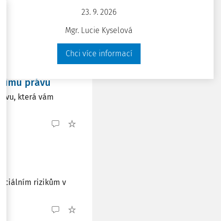
 v praxi podniků,
23. 9. 2026
tý ...
Mgr. Lucie Kyselová
Chci více informací
vnímu právu
rávu, která vám
sociálním rizikům v