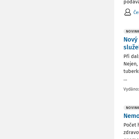
podává
Če
NOVIN
Nový 
služe
Při da
Nejen, 
tuberku
...
Vydáno
NOVIN
Nemoc
Počet 
zdravo