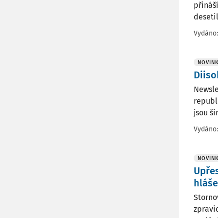
přináš
deseti
Vydáno
NOVIN
Diiso
Newsle
republ
jsou ši
Vydáno
NOVIN
Upřes
hláše
Storno
zpravi