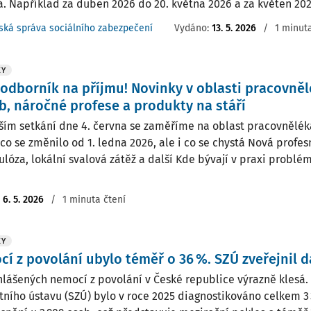
. Například za duben 2026 do 20. května 2026 a za květen 2026
ská správa sociálního zabezpečení
Vydáno:
13. 5. 2026
/
1 minuta
KY
odborník na příjmu! Novinky v oblasti pracovně
b, náročné profese a produkty na stáří
lším setkání dne 4. června se zaměříme na oblast pracovnělék
co se změnilo od 1. ledna 2026, ale i co se chystá Nová profesn
lóza, lokální svalová zátěž a další Kde bývají v praxi problém
:
6. 5. 2026
/
1 minuta čtení
KY
í z povolání ubylo téměř o 36 %. SZÚ zveřejnil d
hlášených nemocí z povolání v České republice výrazně klesá.
tního ústavu (SZÚ) bylo v roce 2025 diagnostikováno celkem 3