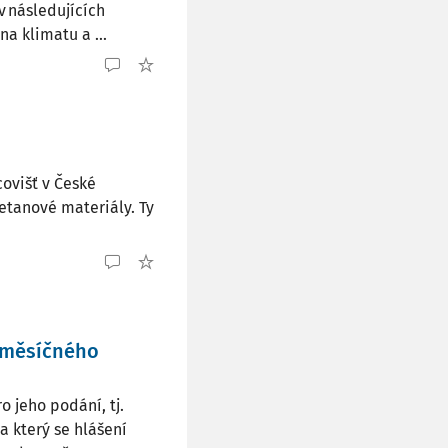
v následujících
a klimatu a ...
ovišť v České
etanové materiály. Ty
 měsíčného
 jeho podání, tj.
a který se hlášení