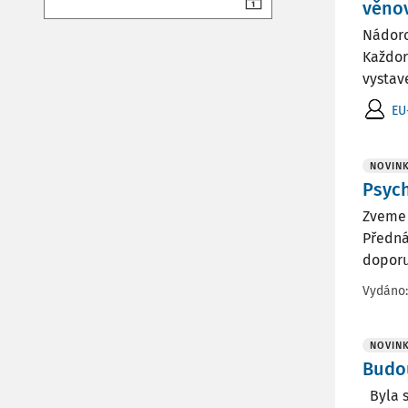
věno
Nádoro
Každor
vystav
EU
NOVIN
Psych
Zveme 
Předná
doporu
Vydáno
NOVIN
Budou
Byla s