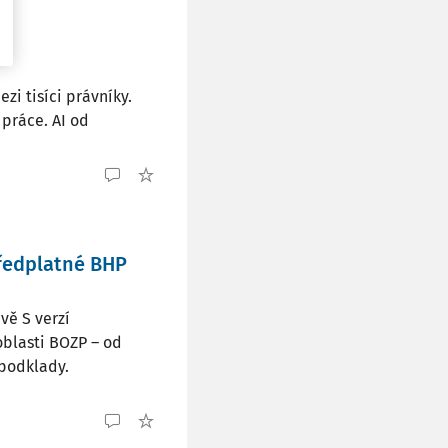
zi tisíci právníky.
práce. AI od
předplatné BHP
vě S verzí
oblasti BOZP – od
é podklady.