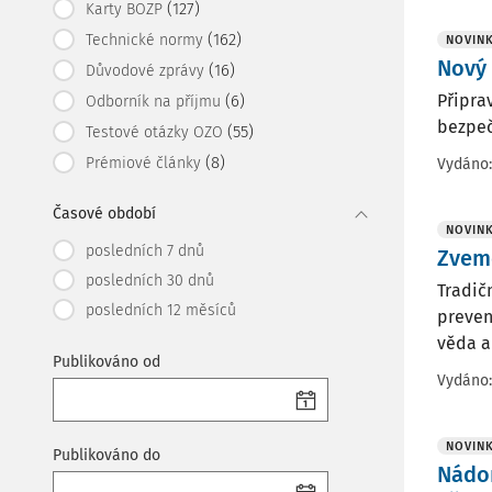
(127)
Karty BOZP
(162)
Technické normy
NOVIN
Nový
(16)
Důvodové zprávy
Připra
(6)
Odborník na příjmu
bezpeč
(55)
Testové otázky OZO
(8)
Prémiové články
Vydáno
Časové období
NOVIN
posledních 7 dnů
Zveme
posledních 30 dnů
Tradič
posledních 12 měsíců
preven
věda a
Publikováno od
Vydáno
NOVIN
Publikováno do
Nádor