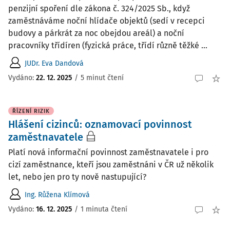
penzijní spoření dle zákona č. 324/2025 Sb., když
zaměstnáváme noční hlídače objektů (sedí v recepci
budovy a párkrát za noc obejdou areál) a noční
pracovníky třídíren (fyzická práce, třídí různě těžké ...
JUDr. Eva Dandová
Vydáno
:
22. 12. 2025
/
5 minut čtení
ŘÍZENÍ RIZIK
Hlášení cizinců: oznamovací povinnost
zaměstnavatele
Platí nová informační povinnost zaměstnavatele i pro
cizí zaměstnance, kteří jsou zaměstnáni v ČR už několik
let, nebo jen pro ty nově nastupující?
Ing. Růžena Klímová
Vydáno
:
16. 12. 2025
/
1 minuta čtení