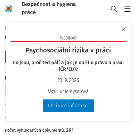
Bezpečnost a hygiena
práce
Menu
Domů
Praktické nástroje
Otázky a odpovědi - strana 2
WEBINÁŘ
Psychosociální rizika v práci
+ Zobrazit předchozích 20
Co jsou, proč teď pálí a jak je opřít o právo a praxi
(ČR/EU)?
Moje otázky a odpovědi
23. 9. 2026
Položit otázku
Mgr. Lucie Kyselová
Chci více informací
Filtr
291
Počet vyhledaných dokumentů: