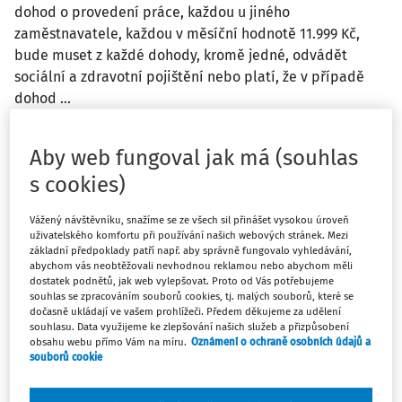
dohod o provedení práce, každou u jiného
zaměstnavatele, každou v měsíční hodnotě 11.999 Kč,
bude muset z každé dohody, kromě jedné, odvádět
sociální a zdravotní pojištění nebo platí, že v případě
dohod ...
Jana Drexlerová Strachoňová
Vydáno
:
19. 1. 2026
/
2 minuty čtení
Aby web fungoval jak má (souhlas
s cookies)
Vážený návštěvníku, snažíme se ze všech sil přinášet vysokou úroveň
OBJEKTY A PRACOVIŠTĚ
OCHRANA ZDRAVÍ
uživatelského komfortu při používání našich webových stránek. Mezi
Lékařský posudek o zdravotní
základní předpoklady patří např. aby správně fungovalo vyhledávání,
abychom vás neobtěžovali nevhodnou reklamou nebo abychom měli
způsobilosti
dostatek podnětů, jak web vylepšovat. Proto od Vás potřebujeme
souhlas se zpracováním souborů cookies, tj. malých souborů, které se
Je nutné na základě vyhlášky č. 449/2025 Sb., kterou se
dočasně ukládají ve vašem prohlížeči. Předem děkujeme za udělení
mění vyhláška č. 79/2013 Sb., o specifických zdravotních
souhlasu. Data využijeme ke zlepšování našich služeb a přizpůsobení
službách, mít zaznamenaný lékařský posudek o zdravotní
obsahu webu přímo Vám na míru.
Oznámení o ochraně osobních údajů a
souborů cookie
způsobilosti k práci výhradně na formuláři, který je nově
stanoven v příloze č. 2 k této ...