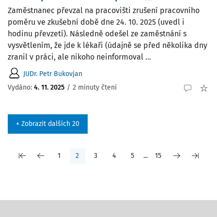
Zaměstnanec převzal na pracovišti zrušení pracovního
poměru ve zkušební době dne 24. 10. 2025 (uvedl i
hodinu převzetí). Následně odešel ze zaměstnání s
vysvětlením, že jde k lékaři (údajně se před několika dny
zranil v práci, ale nikoho neinformoval ...
JUDr. Petr Bukovjan
Vydáno
:
4. 11. 2025
/
2 minuty čtení
+ Zobrazit dalších 20
1
2
3
4
5
...
15