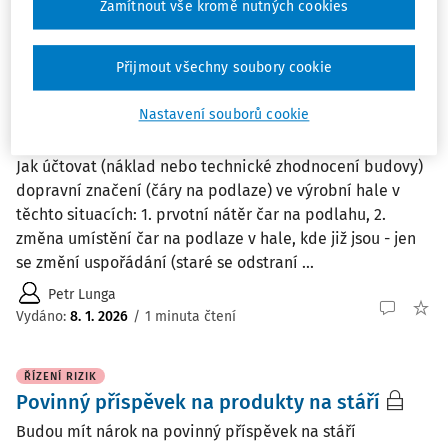
Zamítnout vše kromě nutných cookies
JUDr. Eva Dandová
Vydáno
:
13. 1. 2026
/
4 minuty čtení
Přijmout všechny soubory cookie
OBJEKTY A PRACOVIŠTĚ
Nastavení souborů cookie
Dopravní značení ve výrobní hale
Jak účtovat (náklad nebo technické zhodnocení budovy)
dopravní značení (čáry na podlaze) ve výrobní hale v
těchto situacích: 1. prvotní nátěr čar na podlahu, 2.
změna umístění čar na podlaze v hale, kde již jsou - jen
se změní uspořádání (staré se odstraní ...
Petr Lunga
Vydáno
:
8. 1. 2026
/
1 minuta čtení
ŘÍZENÍ RIZIK
Povinný příspěvek na produkty na stáří
Budou mít nárok na povinný příspěvek na stáří