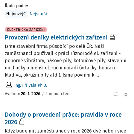
Řadit podle
:
Nejnovější
Nejstarší
ELEKTRICKÁ ZAŘÍZENÍ
Provozní deníky elektrických zařízení
Jsme stavební firma působící po celé ČR. Naši
zaměstnanci používají k práci různorodé el. zařízení -
ponorné vibrátory, pásové pily, kotoučové pily, stavební
míchačky a menší el. ruční nářadí (vrtačky, bourací
kladiva, okružní pily atd.). Jsme povinni k ...
Ing. Jiří Vala Ph.D.
Vydáno
:
20. 1. 2026
/
5 minut čtení
Dohody o provedení práce: pravidla v roce
2026
Když bude mít zaměstnanec v roce 2026 dvě nebo i více