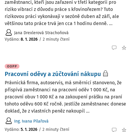
zaměstnanci, kteří jsou zařazeni v třetí kategorii pro
riziko vibrací z důvodu práce s křovinořezem? Tuto
rizikovou práci vykonávají v sezóně duben až září, ale
většinou tato práce trvá jen cca 1 hodinu denně. ...
Jana Drexlerová Strachoňová
Vydáno
:
8. 1. 2026
/
2 minuty čtení
OOPP
Pracovní oděvy a zúčtování nákupu
Právnická firma, autoservis, má směrnicí stanoveno, že
přispívá zaměstnanci na pracovní oděv 1 000 Kč, na
pracovní obuv 1 000 Kč a na zakoupení prášku na praní
tohoto oděvu 600 Kč ročně. Jestliže zaměstnanec donese
doklad, že z vlastních peněz nakoupil ...
Ing. Ivana Pilařová
Vydáno
:
5. 1. 2026
/
2 minuty čtení