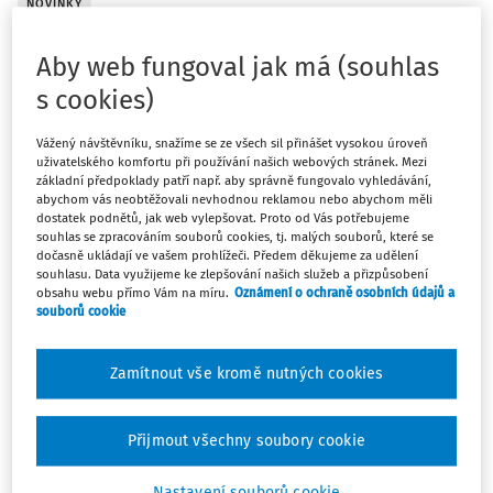
NOVINKY
Onemocnění bederní páteře jako nemoc z
povolání
Aby web fungoval jak má (souhlas
Ministerstvo zdravotnictví ČR vydalo ve svém Věstníku č.
s cookies)
1/2026 Metodický návod k zajištění jednotného postupu
při posuzování a uznávání chronického onemocnění
Vážený návštěvníku, snažíme se ze všech sil přinášet vysokou úroveň
uživatelského komfortu při používání našich webových stránek. Mezi
bederní páteře jako nemoci z povolání. Tento metodický
základní předpoklady patří např. aby správně fungovalo vyhledávání,
návod je vydáván pro zpřesnění a ...
abychom vás neobtěžovali nevhodnou reklamou nebo abychom měli
dostatek podnětů, jak web vylepšovat. Proto od Vás potřebujeme
Ministerstvo zdravotnictví ČR
souhlas se zpracováním souborů cookies, tj. malých souborů, které se
dočasně ukládají ve vašem prohlížeči. Předem děkujeme za udělení
Vydáno:
3. 2. 2026
/
1 minuta čtení
souhlasu. Data využijeme ke zlepšování našich služeb a přizpůsobení
obsahu webu přímo Vám na míru.
Oznámení o ochraně osobních údajů a
souborů cookie
NOVINKY
Postup při zařazování prací do kategorií
Zamítnout vše kromě nutných cookies
Ministerstvo zdravotnictví vydává pro orgány ochrany
veřejného zdraví ve Věstníku č. 21/2025 Metodický návod
Přijmout všechny soubory cookie
k zajištění jednotného postupu při zařazování prací do
kategorií ve věci zajištění jednotného postupu při
Nastavení souborů cookie