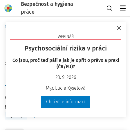
Bezpečnost a hygiena
práce
Menu
Domů
Autoři
Ministerstvo zdravotnictví ČR -
WEBINÁŘ
strana 1
Psychosociální rizika v práci
Co jsou, proč teď pálí a jak je opřít o právo a praxi
Sledovat autora
(ČR/EU)?
23. 9. 2026
Filtr
Mgr. Lucie Kyselová
8
Počet vyhledaných dokumentů:
Chci více informací
Řadit podle
:
Nejnovější
Nejstarší