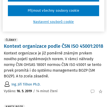
zdůraznění bezpečnostních aspektů by mělo být
normální ...
Přijmout všechny soubory cookie
Ing. Jiří Tilhon Ph.D.
Nastavení souborů cookie
Vydáno:
10. 10. 2019
/
19 minut čtení
ČLÁNKY
Kontext organizace podle ČSN ISO 45001:2018
Kontext organizace je již poměrně známým prvkem
nového pojetí systémových norem. V rámci náhrady
normy ČSN OHSAS 18001 normou ČSN ISO 45001 se tento
prvek promítá i do systému ma­nagementu BOZP (SM
BOZP). A to zcela zásadně.
Ing. Jiří Tilhon Ph.D.
Vydáno:
16. 5. 2019
/
14 minut čtení
KARTY BOZP