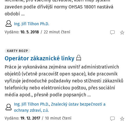
zaveden podle dřívější normy OHSAS 18001 nastává
období ...
Ing. Jiří Tilhon Ph.D.
Vydáno:
10. 5. 2018
/
22 minut čtení
KARTY BOZP
Operátor zákaznické linky
Práce je vykonávána zejména uvnitř administrativních
objektů (včetně pracovišť open space), kde pracovník
vyřizuje jednoduché požadavky nebo stížnosti zákazníků
telefonicky nebo elektronickou poštou, přes sociální
média apod., přesně podle popsaných ...
Ing. Jiří Tilhon Ph.D.
,
Znalecký ústav bezpečnosti a
ochrany zdraví, z.ú.
Vydáno:
19. 12. 2017
/
10 minut čtení