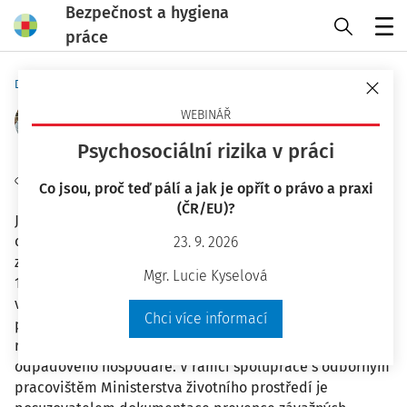
Bezpečnost a hygiena
práce
Menu
Domů
Autoři
Ing. Jiří Tilhon, Ph.D. - strana 1
WEBINÁŘ
Psychosociální rizika v práci
Sledovat autora
Co jsou, proč teď pálí a jak je opřít o právo a praxi
(ČR/EU)?
Jiří Tilhon pracuje ve VÚBP, v. v. i., na pozici vedoucího
oddělení zkušebnictví a certifikace (OS/NB 1024). Je
23. 9. 2026
zároveň manažerem kvality zkušební laboratoře (ZL
Mgr. Lucie Kyselová
1040) a manažerem kvality certifikačního orgánu pro
výrobky (COV 3068). Pro svého zaměstnavatele vykonává
Chci více informací
povinnosti odborně způsobilé fyzické osoby v prevenci
rizik, odborně způsobilé osoby požární ochrany a
odpadového hospodáře. V rámci spolupráce s odborným
pracovištěm Ministerstva životního prostředí je