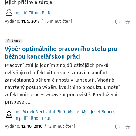
jejich příčiny a zdroje.
Ing. Jiří Tilhon Ph.D.
Vydáno:
11. 5. 2017
/
15 minut čtení
ČLÁNKY
Výběr optimálního pracovního stolu pro
běžnou kancelářskou práci
Pracovní stůl je jedním z nejdůležitějších prvků
ovlivňujících efektivitu práce, zdraví a komfort
zaměstnanců během činnosti v kanceláři. Vhodně
navržený postup výběru kvalitního produktu umožní
zefektivnit proces vybavení pracoviště. Předložený
příspěvek ...
Ing. Marek Nechvátal Ph.D.
,
Mgr. et Mgr. Josef Senčík
,
Ing. Jiří Tilhon Ph.D.
Vydáno:
12. 10. 2016
/
12 minut čtení