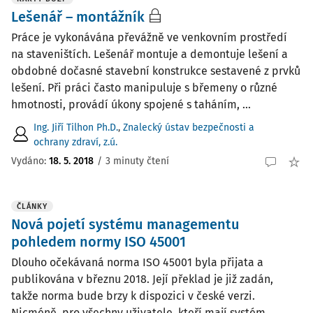
Lešenář – montážník
Práce je vykonávána převážně ve venkovním prostředí
na staveništích. Lešenář montuje a demontuje lešení a
obdobné dočasné stavební konstrukce sestavené z prvků
lešení. Při práci často manipuluje s břemeny o různé
hmotnosti, provádí úkony spojené s taháním, ...
Ing. Jiří Tilhon Ph.D.
,
Znalecký ústav bezpečnosti a
ochrany zdraví, z.ú.
Vydáno:
18. 5. 2018
/
3 minuty čtení
ČLÁNKY
Nová pojetí systému managementu
pohledem normy ISO 45001
Dlouho očekávaná norma ISO 45001 byla přijata a
publikována v březnu 2018. Její překlad je již zadán,
takže norma bude brzy k dispozici v české verzi.
Nicméně, pro všechny uživatele, kteří mají systém