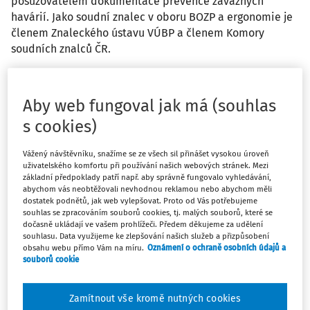
posuzovatelem dokumentace prevence závažných
havárií. Jako soudní znalec v oboru BOZP a ergonomie je
členem Znaleckého ústavu VÚBP a členem Komory
soudních znalců ČR.
Filtr
Aby web fungoval jak má (souhlas
s cookies)
9
Počet vyhledaných dokumentů:
Vážený návštěvníku, snažíme se ze všech sil přinášet vysokou úroveň
Řadit podle
:
uživatelského komfortu při používání našich webových stránek. Mezi
základní předpoklady patří např. aby správně fungovalo vyhledávání,
Nejnovější
Nejstarší
abychom vás neobtěžovali nevhodnou reklamou nebo abychom měli
dostatek podnětů, jak web vylepšovat. Proto od Vás potřebujeme
souhlas se zpracováním souborů cookies, tj. malých souborů, které se
ČLÁNKY
dočasně ukládají ve vašem prohlížeči. Předem děkujeme za udělení
Koncept bezpečnostních pracovních karet
souhlasu. Data využijeme ke zlepšování našich služeb a přizpůsobení
obsahu webu přímo Vám na míru.
Oznámení o ochraně osobních údajů a
Předávání vhodných a ucelených informací o
souborů cookie
bezpečnostních aspektech vykonávaného pracovního
postupu je základem systému BOZP. Bezpečnost práce je
Zamítnout vše kromě nutných cookies
neoddělitelnou součástí jakékoli vykonávané práce a