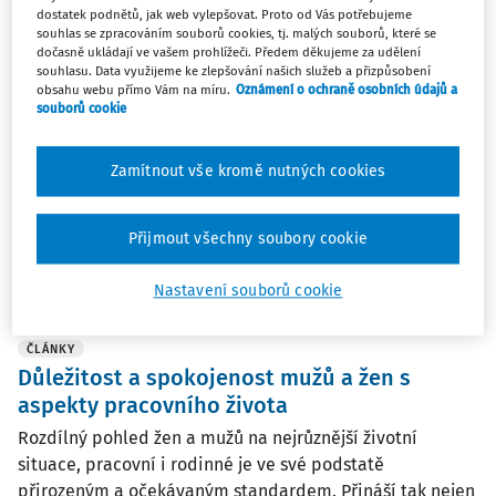
dostatek podnětů, jak web vylepšovat. Proto od Vás potřebujeme
souhlas se zpracováním souborů cookies, tj. malých souborů, které se
ČLÁNKY
dočasně ukládají ve vašem prohlížeči. Předem děkujeme za udělení
Rizikovost ekonomických činností v ČR
souhlasu. Data využijeme ke zlepšování našich služeb a přizpůsobení
obsahu webu přímo Vám na míru.
Oznámení o ochraně osobních údajů a
Stanovení rizikovosti ekonomických činností dle CZ-NACE
souborů cookie
na základě ocenění potenciálních nebezpečí vzniku
poranění člověka či poškození jeho zdraví v pracovních
Zamítnout vše kromě nutných cookies
systémech. Přehodnocení rizikovosti práce v návaznosti
na nový systém CZ-NACE s ohledem na ...
Přijmout všechny soubory cookie
Ing. Lenka Svobodová
,
Ing. Iveta Mlezivová
Vydáno:
6. 12. 2017
/
27 minut čtení
Nastavení souborů cookie
ČLÁNKY
Důležitost a spokojenost mužů a žen s
aspekty pracovního života
Rozdílný pohled žen a mužů na nejrůznější životní
situace, pracovní i rodinné je ve své podstatě
přirozeným a očekávaným standardem. Přináší tak nejen