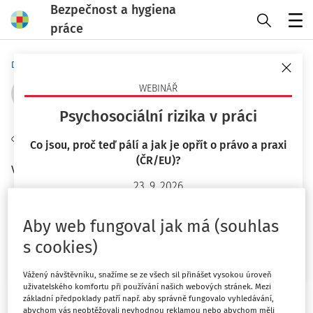
Bezpečnost a hygiena
práce
Menu
Domů
Autoři
Ing. Iveta Mlezivová - strana 1
WEBINÁŘ
Psychosociální rizika v práci
Sledovat autora
Co jsou, proč teď pálí a jak je opřít o právo a praxi
(ČR/EU)?
Výzkumný institut práce a sociálních věcí - RILSA
23. 9. 2026
Mgr. Lucie Kyselová
Filtr
Aby web fungoval jak má (souhlas
s cookies)
Chci více informací
4
Počet vyhledaných dokumentů:
Vážený návštěvníku, snažíme se ze všech sil přinášet vysokou úroveň
Řadit podle
:
uživatelského komfortu při používání našich webových stránek. Mezi
základní předpoklady patří např. aby správně fungovalo vyhledávání,
Nejnovější
Nejstarší
abychom vás neobtěžovali nevhodnou reklamou nebo abychom měli